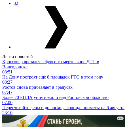
32
Лента новостей
Кроссовер врезался в фургон: смертельное ДТП в
Волгодонске
08:51
На Дону построят еще 8 площадок ГТО в этом году
08:27
Ростов снова прибавляет в градусах
07:47
Более 20 БПЛА уничтожили над Ростовской областью
07:00
Пересчитайте деньги до восхода солнца: приметы на 6 августа
23:10