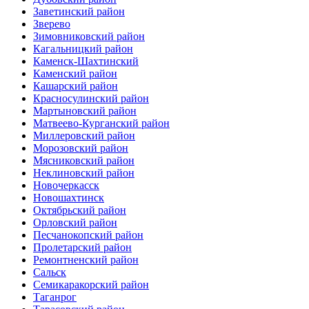
Заветинский район
Зверево
Зимовниковский район
Кагальницкий район
Каменск-Шахтинский
Каменский район
Кашарский район
Красносулинский район
Мартыновский район
Матвеево-Курганский район
Миллеровский район
Морозовский район
Мясниковский район
Неклиновский район
Новочеркасск
Новошахтинск
Октябрьский район
Орловский район
Песчанокопский район
Пролетарский район
Ремонтненский район
Сальск
Семикаракорский район
Таганрог