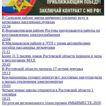
В Сальском районе завтра временно отключат воду в
нескольких населенных пунктах
22:34
В Ворошиловском районе Ростова продолжаются работы по
восстановлению электроснабжения
22:04
В Мясниковском районе в ДТП с тремя автомобилями
погибла пассажирка легковушки
21:11
Более 11,5 тысячи домов Ростовской области перешли в чаты
в мессенджере MAX
20:43
В Ростовской области пропала 17-летняя девушка
19:13
Кондиционеры создают перегрузку: ростовчан предупредили
о рисках отключения электроэнергии
19:03
Четыре новые школы откроются в Ростовской области 1
сентября
18:21
По итогам регионального этапа премии #МЫВМЕСТЕ-2026