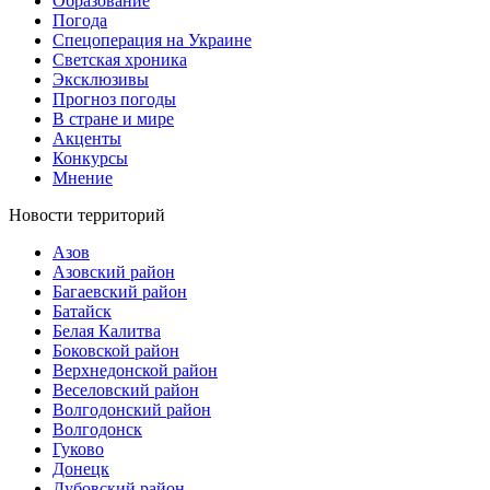
Образование
Погода
Спецоперация на Украине
Светская хроника
Эксклюзивы
Прогноз погоды
В стране и мире
Акценты
Конкурсы
Мнение
Новости территорий
Азов
Азовский район
Багаевский район
Батайск
Белая Калитва
Боковской район
Верхнедонской район
Веселовский район
Волгодонский район
Волгодонск
Гуково
Донецк
Дубовский район