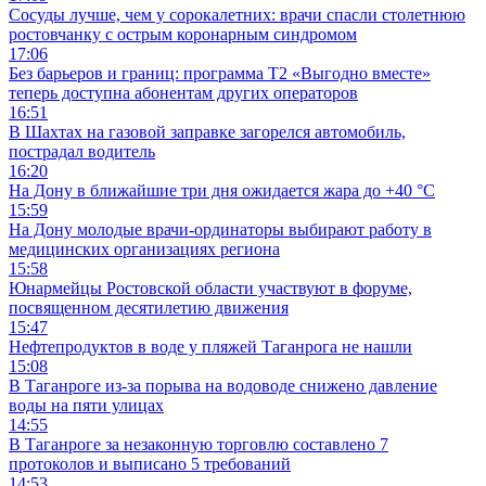
Сосуды лучше, чем у сорокалетних: врачи спасли столетнюю
ростовчанку с острым коронарным синдромом
17:06
Без барьеров и границ: программа Т2 «Выгодно вместе»
теперь доступна абонентам других операторов
16:51
В Шахтах на газовой заправке загорелся автомобиль,
пострадал водитель
16:20
На Дону в ближайшие три дня ожидается жара до +40 °C
15:59
На Дону молодые врачи-ординаторы выбирают работу в
медицинских организациях региона
15:58
Юнармейцы Ростовской области участвуют в форуме,
посвященном десятилетию движения
15:47
Нефтепродуктов в воде у пляжей Таганрога не нашли
15:08
В Таганроге из-за порыва на водоводе снижено давление
воды на пяти улицах
14:55
В Таганроге за незаконную торговлю составлено 7
протоколов и выписано 5 требований
14:53