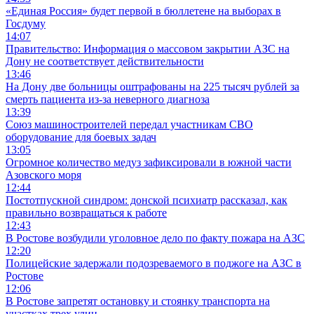
«Единая Россия» будет первой в бюллетене на выборах в
Госдуму
14:07
Правительство: Информация о массовом закрытии АЗС на
Дону не соответствует действительности
13:46
На Дону две больницы оштрафованы на 225 тысяч рублей за
смерть пациента из-за неверного диагноза
13:39
Союз машиностроителей передал участникам СВО
оборудование для боевых задач
13:05
Огромное количество медуз зафиксировали в южной части
Азовского моря
12:44
Постотпускной синдром: донской психиатр рассказал, как
правильно возвращаться к работе
12:43
В Ростове возбудили уголовное дело по факту пожара на АЗС
12:20
Полицейские задержали подозреваемого в поджоге на АЗС в
Ростове
12:06
В Ростове запретят остановку и стоянку транспорта на
участках трех улиц