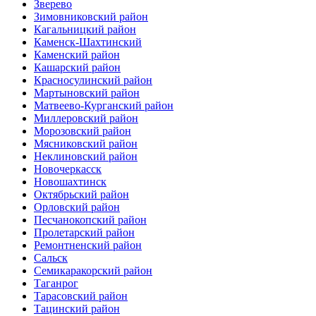
Зверево
Зимовниковский район
Кагальницкий район
Каменск-Шахтинский
Каменский район
Кашарский район
Красносулинский район
Мартыновский район
Матвеево-Курганский район
Миллеровский район
Морозовский район
Мясниковский район
Неклиновский район
Новочеркасск
Новошахтинск
Октябрьский район
Орловский район
Песчанокопский район
Пролетарский район
Ремонтненский район
Сальск
Семикаракорский район
Таганрог
Тарасовский район
Тацинский район