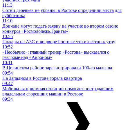
11:13
Сотни деревьев не убраны: в Ростове определили места для
субботника
11:10
Дончане могут подать заявку на участие во втором сезоне
конкурса «Росмолодежь.Гранты»
10:55
Пожары на АЗС и во дворе Ростова: что известно к утру
10:52
«Необычно»: главный тренер «Ростова» высказался о
разгроме над «Акроном»
10:11
В Целинском районе зарегистрировали 100-го малыша
09:54
На Западном в Ростове горела квартира
09:47
Мобильная приемная полиции помогает пострадавшим
владельцам сгоревших машин в Ростове
09:34