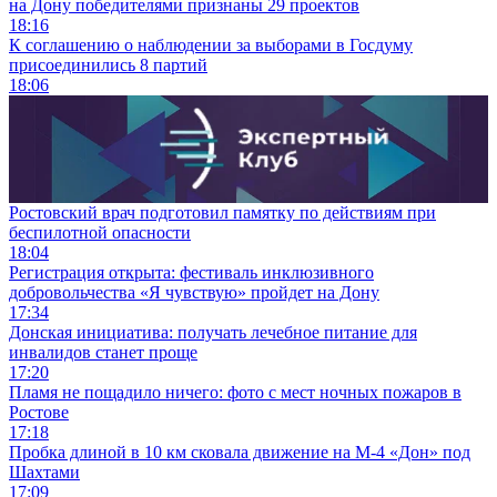
на Дону победителями признаны 29 проектов
18:16
К соглашению о наблюдении за выборами в Госдуму
присоединились 8 партий
18:06
Ростовский врач подготовил памятку по действиям при
беспилотной опасности
18:04
Регистрация открыта: фестиваль инклюзивного
добровольчества «Я чувствую» пройдет на Дону
17:34
Донская инициатива: получать лечебное питание для
инвалидов станет проще
17:20
Пламя не пощадило ничего: фото с мест ночных пожаров в
Ростове
17:18
Пробка длиной в 10 км сковала движение на М-4 «Дон» под
Шахтами
17:09