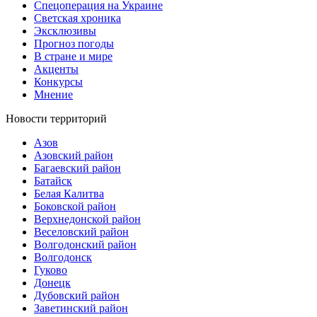
Спецоперация на Украине
Светская хроника
Эксклюзивы
Прогноз погоды
В стране и мире
Акценты
Конкурсы
Мнение
Новости территорий
Азов
Азовский район
Багаевский район
Батайск
Белая Калитва
Боковской район
Верхнедонской район
Веселовский район
Волгодонский район
Волгодонск
Гуково
Донецк
Дубовский район
Заветинский район