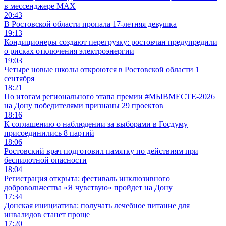
в мессенджере MAX
20:43
В Ростовской области пропала 17-летняя девушка
19:13
Кондиционеры создают перегрузку: ростовчан предупредили
о рисках отключения электроэнергии
19:03
Четыре новые школы откроются в Ростовской области 1
сентября
18:21
По итогам регионального этапа премии #МЫВМЕСТЕ-2026
на Дону победителями признаны 29 проектов
18:16
К соглашению о наблюдении за выборами в Госдуму
присоединились 8 партий
18:06
Ростовский врач подготовил памятку по действиям при
беспилотной опасности
18:04
Регистрация открыта: фестиваль инклюзивного
добровольчества «Я чувствую» пройдет на Дону
17:34
Донская инициатива: получать лечебное питание для
инвалидов станет проще
17:20