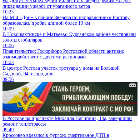
На Дону в четырех муниципалитетах введен режим ЧС для
ликвидации ущерба от ураганного ветра
10:23
На М-4 «Дон» в районе Зверева по направлению к Ростову
образовалась пробка длиной более 10 км
10:09
В Новошахтинске и Матвеево-Курганском районе чествовали
золотых юбиляров
10:06
Правительство: Госюрбюро Ростовской области активно
взаимодействует с другими регионами
10:03
В центре Ростова участок тротуара у дома на Большой
Садовой, 94, огородили
09:56
В Ростове на проспекте Михаила Нагибина, 14а, завершили
ремонт теплотрассы
09:49
Кроссовер врезался в фургон: смертельное ДТП в