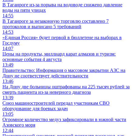
В Таганроге из-за порыва на водоводе снижено давление
воды на пяти улицах
14:55
В Таганроге за незаконную торговлю составлено 7
протоколов и выписано 5 требований
14:53
«Единая Россия» будет первой в бюллетене на выборах в
Госдуму
14:07
Цены на продукты, миллиард карат алмазов и туризм:
основные события 4 августа
13:49
Правительство: Информация о массовом закрытии АЗС на
Дону не соответствует действительности
13:46
На Дону две больницы оштрафованы на 225 тысяч рублей за
смерть пациента из-за неверного диагноза
13:39
Союз машиностроителей передал участникам СВО
оборудование для боевых задач
13:05
Огромное количество медуз зафиксировали в южной части
Азовского моря
12:44
Постотпускной синдром: донской психиатр рассказал, как