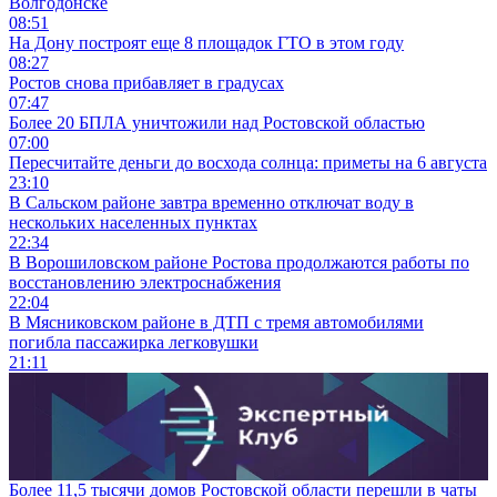
Волгодонске
08:51
На Дону построят еще 8 площадок ГТО в этом году
08:27
Ростов снова прибавляет в градусах
07:47
Более 20 БПЛА уничтожили над Ростовской областью
07:00
Пересчитайте деньги до восхода солнца: приметы на 6 августа
23:10
В Сальском районе завтра временно отключат воду в
нескольких населенных пунктах
22:34
В Ворошиловском районе Ростова продолжаются работы по
восстановлению электроснабжения
22:04
В Мясниковском районе в ДТП с тремя автомобилями
погибла пассажирка легковушки
21:11
Более 11,5 тысячи домов Ростовской области перешли в чаты