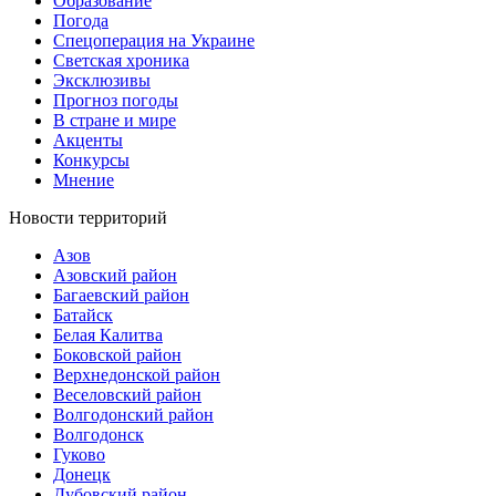
Образование
Погода
Спецоперация на Украине
Светская хроника
Эксклюзивы
Прогноз погоды
В стране и мире
Акценты
Конкурсы
Мнение
Новости территорий
Азов
Азовский район
Багаевский район
Батайск
Белая Калитва
Боковской район
Верхнедонской район
Веселовский район
Волгодонский район
Волгодонск
Гуково
Донецк
Дубовский район