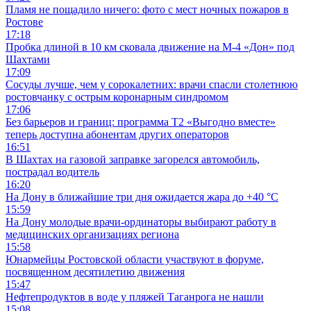
Пламя не пощадило ничего: фото с мест ночных пожаров в
Ростове
17:18
Пробка длиной в 10 км сковала движение на М-4 «Дон» под
Шахтами
17:09
Сосуды лучше, чем у сорокалетних: врачи спасли столетнюю
ростовчанку с острым коронарным синдромом
17:06
Без барьеров и границ: программа Т2 «Выгодно вместе»
теперь доступна абонентам других операторов
16:51
В Шахтах на газовой заправке загорелся автомобиль,
пострадал водитель
16:20
На Дону в ближайшие три дня ожидается жара до +40 °C
15:59
На Дону молодые врачи-ординаторы выбирают работу в
медицинских организациях региона
15:58
Юнармейцы Ростовской области участвуют в форуме,
посвященном десятилетию движения
15:47
Нефтепродуктов в воде у пляжей Таганрога не нашли
15:08