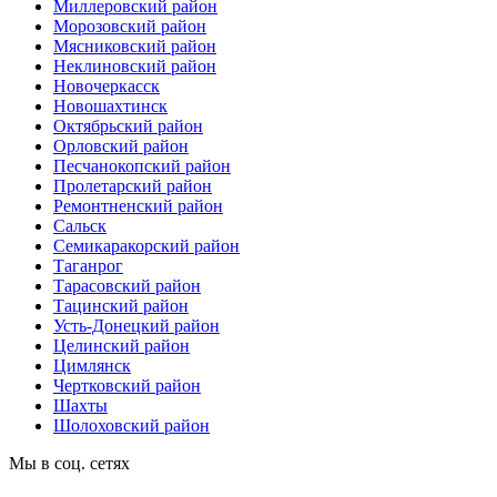
Миллеровский район
Морозовский район
Мясниковский район
Неклиновский район
Новочеркасск
Новошахтинск
Октябрьский район
Орловский район
Песчанокопский район
Пролетарский район
Ремонтненский район
Сальск
Семикаракорский район
Таганрог
Тарасовский район
Тацинский район
Усть-Донецкий район
Целинский район
Цимлянск
Чертковский район
Шахты
Шолоховский район
Мы в соц. сетях