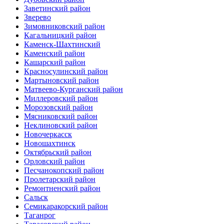
Заветинский район
Зверево
Зимовниковский район
Кагальницкий район
Каменск-Шахтинский
Каменский район
Кашарский район
Красносулинский район
Мартыновский район
Матвеево-Курганский район
Миллеровский район
Морозовский район
Мясниковский район
Неклиновский район
Новочеркасск
Новошахтинск
Октябрьский район
Орловский район
Песчанокопский район
Пролетарский район
Ремонтненский район
Сальск
Семикаракорский район
Таганрог