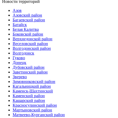
Новости территорий
Азов
Азовский район
Багаевский район
Батайск
Белая Калитва
Боковской район
Верхнедонской район
Веселовский район
Волгодонский район
Волгодонск
Гуково
Донецк
Дубовский район
Заветинский район
Зверево
Зимовниковский район
Кагальницкий район
Каменск-Шахтинский
Каменский район
Кашарский район
Красносулинский район
Мартыновский район
Матвеево-Курганский район