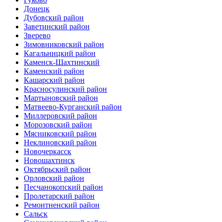
Донецк
Дубовский район
Заветинский район
Зверево
Зимовниковский район
Кагальницкий район
Каменск-Шахтинский
Каменский район
Кашарский район
Красносулинский район
Мартыновский район
Матвеево-Курганский район
Миллеровский район
Морозовский район
Мясниковский район
Неклиновский район
Новочеркасск
Новошахтинск
Октябрьский район
Орловский район
Песчанокопский район
Пролетарский район
Ремонтненский район
Сальск