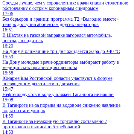
Сосуды лучше, чем у сорокалетних: врачи спасли столетнюю
ростовчанку с острым коронарным синдромом
17:06
Без барьеров и границ: программа Т2 «Выгодно вместе»
теперь доступна абонентам других операторов
16:51
В Шахтах на газовой заправке загорелся автомобиль,
пострадал водитель
16:20
На Дону в ближайшие три дня ожидается жара до +40 °C
15:59
На Дону молодые врачи-ординаторы выбирают работу в
медицинских организациях региона
15:58
Юнармейцы Ростовской области участвуют в форуме,
посвященном десятилетию движения
15:47
Нефтепродуктов в воде у пляжей Таганрога не нашли
15:08
В Таганроге из-за порыва на водоводе снижено давление
воды на пяти улицах
14:55
В Таганроге за незаконную торговлю составлено 7
протоколов и выписано 5 требований
14:53