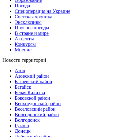
Образование
Погода
Спецоперация на Украине
Светская хроника
Эксклюзивы
Прогноз погоды
В стране и мире
Акценты
Конкурсы
Мнение
Новости территорий
Азов
Азовский район
Багаевский район
Батайск
Белая Калитва
Боковской район
Верхнедонской район
Веселовский район
Волгодонский район
Волгодонск
Гуково
Донецк
Дубовский район