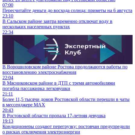
07:00
Пересчитайте деньги до восхода солнца: приметы на 6 августа
23:10
В Сальском районе завтра временно отключат воду в
нескольких населенных пунктах
22:34
В Ворошиловском районе Ростова продолжаются работы по
восстановлению электроснабжения
22:04
В Мясниковском районе в ДТП с тремя автомобилями
погибла пассажирка легковушки
21:11
Более 11,5 тысячи домов Ростовской области перешли в чаты
в мессенджере MAX
20:43
В Ростовской области пропала 17-летняя девушка
19:13
Кондиционеры создают перегрузку: ростовчан предупредили
о рисках отключения электроэнергии