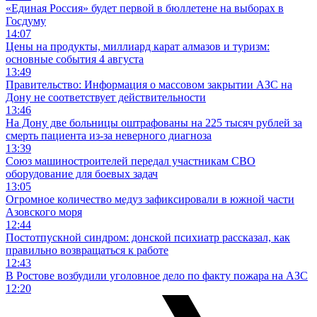
«Единая Россия» будет первой в бюллетене на выборах в
Госдуму
14:07
Цены на продукты, миллиард карат алмазов и туризм:
основные события 4 августа
13:49
Правительство: Информация о массовом закрытии АЗС на
Дону не соответствует действительности
13:46
На Дону две больницы оштрафованы на 225 тысяч рублей за
смерть пациента из-за неверного диагноза
13:39
Союз машиностроителей передал участникам СВО
оборудование для боевых задач
13:05
Огромное количество медуз зафиксировали в южной части
Азовского моря
12:44
Постотпускной синдром: донской психиатр рассказал, как
правильно возвращаться к работе
12:43
В Ростове возбудили уголовное дело по факту пожара на АЗС
12:20