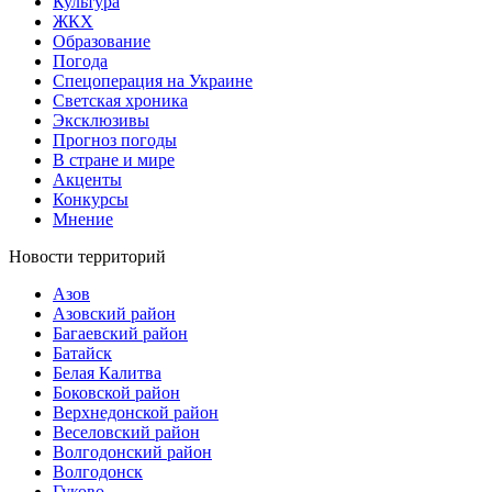
Культура
ЖКХ
Образование
Погода
Спецоперация на Украине
Светская хроника
Эксклюзивы
Прогноз погоды
В стране и мире
Акценты
Конкурсы
Мнение
Новости территорий
Азов
Азовский район
Багаевский район
Батайск
Белая Калитва
Боковской район
Верхнедонской район
Веселовский район
Волгодонский район
Волгодонск
Гуково