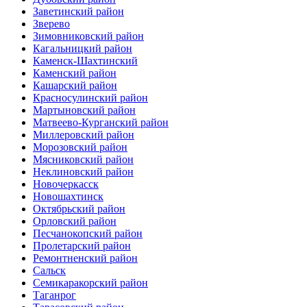
Заветинский район
Зверево
Зимовниковский район
Кагальницкий район
Каменск-Шахтинский
Каменский район
Кашарский район
Красносулинский район
Мартыновский район
Матвеево-Курганский район
Миллеровский район
Морозовский район
Мясниковский район
Неклиновский район
Новочеркасск
Новошахтинск
Октябрьский район
Орловский район
Песчанокопский район
Пролетарский район
Ремонтненский район
Сальск
Семикаракорский район
Таганрог