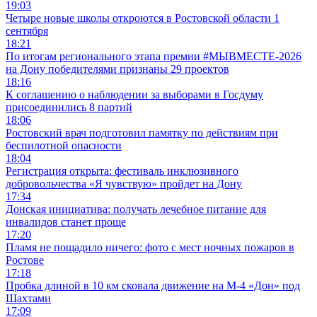
19:03
Четыре новые школы откроются в Ростовской области 1
сентября
18:21
По итогам регионального этапа премии #МЫВМЕСТЕ-2026
на Дону победителями признаны 29 проектов
18:16
К соглашению о наблюдении за выборами в Госдуму
присоединились 8 партий
18:06
Ростовский врач подготовил памятку по действиям при
беспилотной опасности
18:04
Регистрация открыта: фестиваль инклюзивного
добровольчества «Я чувствую» пройдет на Дону
17:34
Донская инициатива: получать лечебное питание для
инвалидов станет проще
17:20
Пламя не пощадило ничего: фото с мест ночных пожаров в
Ростове
17:18
Пробка длиной в 10 км сковала движение на М-4 «Дон» под
Шахтами
17:09