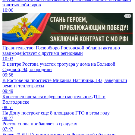
золотых юбиляров
10:06
Правительство: Госюрбюро Ростовской области активно
взаимодействует с другими регионами
10:03
В центре Ростова участок тротуара у дома на Большой
Садовой, 94, огородили
09:56
В Ростове на проспекте Михаила Нагибина, 14а, завершили
ремонт теплотрассы
09:49
Кроссовер врезался в фургон: смертельное ДТП в
Волгодонске
08:51
На Дону построят еще 8 площадок ГТО в этом году
08:27
Ростов снова прибавляет в градусах
07:47
Более 20 БПЛА уничтожили над Ростовской областью