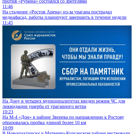
против «Рубина» состоялся со зрителями
11:46
На стадионе «Ростов Арена» из-за урагана пострадал
медиафасад, работы планируют завершить в течение недели
11:45
На Дону в четырех муниципалитетах введен режим ЧС для
ликвидации ущерба от ураганного ветра
10:23
На М-4 «Дон» в районе Зверева по направлению к Ростову
образовалась пробка длиной более 10 км
10:09
В Новошахтинске и Матвеево-Курганском районе чествовали