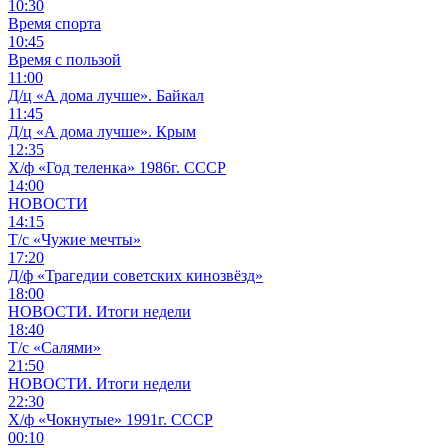
10:30
Время спорта
10:45
Время с пользой
11:00
Д/ц «А дома лучше». Байкал
11:45
Д/ц «А дома лучше». Крым
12:35
Х/ф «Год теленка» 1986г. СССР
14:00
НОВОСТИ
14:15
Т/с «Чужие мечты»
17:20
Д/ф «Трагедии советских кинозвёзд»
18:00
НОВОСТИ. Итоги недели
18:40
Т/с «Салями»
21:50
НОВОСТИ. Итоги недели
22:30
Х/ф «Чокнутые» 1991г. СССР
00:10