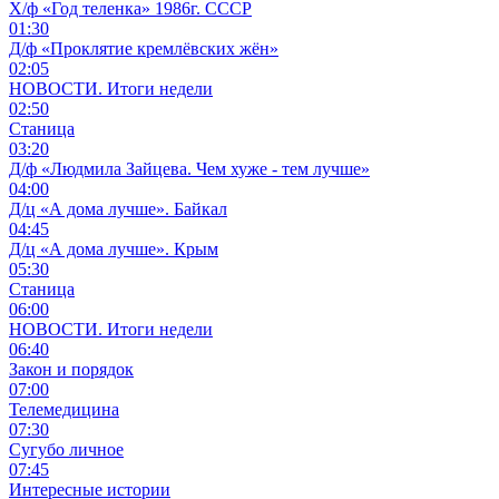
Х/ф «Год теленка» 1986г. СССР
01:30
Д/ф «Проклятие кремлёвских жён»
02:05
НОВОСТИ. Итоги недели
02:50
Станица
03:20
Д/ф «Людмила Зайцева. Чем хуже - тем лучше»
04:00
Д/ц «А дома лучше». Байкал
04:45
Д/ц «А дома лучше». Крым
05:30
Станица
06:00
НОВОСТИ. Итоги недели
06:40
Закон и порядок
07:00
Телемедицина
07:30
Сугубо личное
07:45
Интересные истории