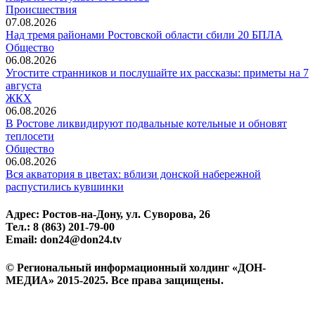
Происшествия
07.08.2026
Над тремя районами Ростовской области сбили 20 БПЛА
Общество
06.08.2026
Угостите странников и послушайте их рассказы: приметы на 7
августа
ЖКХ
06.08.2026
В Ростове ликвидируют подвальные котельные и обновят
теплосети
Общество
06.08.2026
Вся акватория в цветах: вблизи донской набережной
распустились кувшинки
Адрес: Ростов-на-Дону, ул. Суворова, 26
Тел.: 8 (863) 201-79-00
Email: don24@don24.tv
© Региональный информационный холдинг «ДОН-
МЕДИА» 2015-2025. Все права защищены.