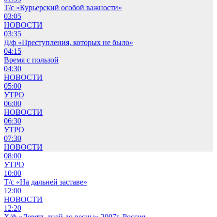
Т/с «Курьерский особой важности»
03:05
НОВОСТИ
03:35
Д/ф «Преступления, которых не было»
04:15
Время с пользой
04:30
НОВОСТИ
05:00
УТРО
06:00
НОВОСТИ
06:30
УТРО
07:30
НОВОСТИ
08:00
УТРО
10:00
Т/с «На дальней заставе»
12:00
НОВОСТИ
12:20
Х/ф «Девять дней до весны» 2007г. Россия