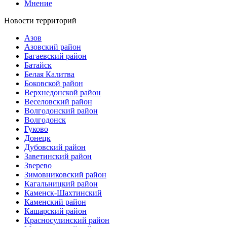
Мнение
Новости территорий
Азов
Азовский район
Багаевский район
Батайск
Белая Калитва
Боковской район
Верхнедонской район
Веселовский район
Волгодонский район
Волгодонск
Гуково
Донецк
Дубовский район
Заветинский район
Зверево
Зимовниковский район
Кагальницкий район
Каменск-Шахтинский
Каменский район
Кашарский район
Красносулинский район