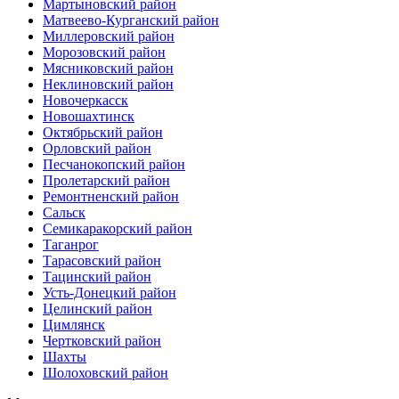
Мартыновский район
Матвеево-Курганский район
Миллеровский район
Морозовский район
Мясниковский район
Неклиновский район
Новочеркасск
Новошахтинск
Октябрьский район
Орловский район
Песчанокопский район
Пролетарский район
Ремонтненский район
Сальск
Семикаракорский район
Таганрог
Тарасовский район
Тацинский район
Усть-Донецкий район
Целинский район
Цимлянск
Чертковский район
Шахты
Шолоховский район