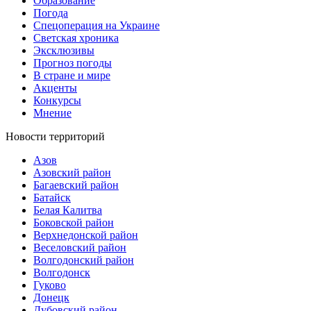
Образование
Погода
Спецоперация на Украине
Светская хроника
Эксклюзивы
Прогноз погоды
В стране и мире
Акценты
Конкурсы
Мнение
Новости территорий
Азов
Азовский район
Багаевский район
Батайск
Белая Калитва
Боковской район
Верхнедонской район
Веселовский район
Волгодонский район
Волгодонск
Гуково
Донецк
Дубовский район