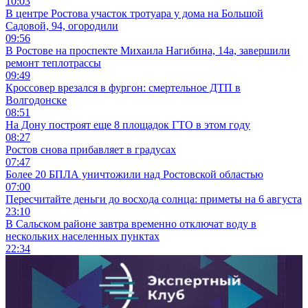
10:03
В центре Ростова участок тротуара у дома на Большой
Садовой, 94, огородили
09:56
В Ростове на проспекте Михаила Нагибина, 14а, завершили
ремонт теплотрассы
09:49
Кроссовер врезался в фургон: смертельное ДТП в
Волгодонске
08:51
На Дону построят еще 8 площадок ГТО в этом году
08:27
Ростов снова прибавляет в градусах
07:47
Более 20 БПЛА уничтожили над Ростовской областью
07:00
Пересчитайте деньги до восхода солнца: приметы на 6 августа
23:10
В Сальском районе завтра временно отключат воду в
нескольких населенных пунктах
22:34