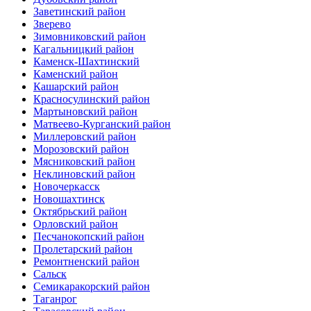
Заветинский район
Зверево
Зимовниковский район
Кагальницкий район
Каменск-Шахтинский
Каменский район
Кашарский район
Красносулинский район
Мартыновский район
Матвеево-Курганский район
Миллеровский район
Морозовский район
Мясниковский район
Неклиновский район
Новочеркасск
Новошахтинск
Октябрьский район
Орловский район
Песчанокопский район
Пролетарский район
Ремонтненский район
Сальск
Семикаракорский район
Таганрог