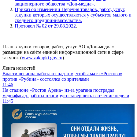
акционерного общества «Дон-медиа».
Приказ об изменении Перечня товаров, работ, услуг,
закупки которых осуществляются у субъектов малого и
среднего предпринимательства.
Протокол № 02 от 29.08.2022
.
План закупки товаров, работ, услуг АО «Дон-медиа»
размещен на сайте единой информационной сети в сфере
закупок (
www.zakupki.gov.ru
).
Лента новостей
Власти региона работают над тем, чтобы матч «Ростова»
против «Рубина» состоялся со зрителями
11:46
На стадионе «Ростов Арена» из-за урагана пострадал
медиафасад, работы планируют завершить в течение недели
11:45