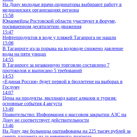
На Дону молодые врачи-ординаторы выбирают работу в
медицинских организациях региона
15:58
Юнармейцы Ростовской области участвуют в форуме,
посвященном десятилетию движения
15:47
Нефтепродуктов в воде у пляжей Таганрога не нашли
15:08
В Таганроге из-за порыва на водоводе снижено давление
воды на пяти улицах
14:55
В Таганроге за незаконную торговлю составлено 7
протоколов и выписано 5 требований
14:53
«Единая Россия» будет первой в бюллетене на выборах в
Госдуму
14:07
Цены на продукты, миллиард карат алмазов и туризм:
основные события 4 августа
13:49
Правительство: Информация о массовом закрытии АЗС на
Дону не соответствует действительности
13:46
На Дону две больницы оштрафованы на 225 тысяч рублей за
смерть пациента из-за неверного диагноза