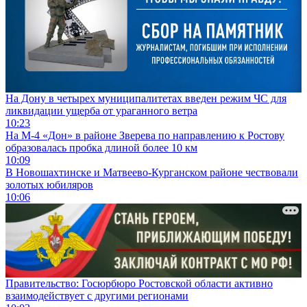
На Дону в четырех муниципалитетах введен режим ЧС для
ликвидации ущерба от ураганного ветра
10:23
На М-4 «Дон» в районе Зверева по направлению к Ростову
образовалась пробка длиной более 10 км
10:09
В Новошахтинске и Матвеево-Курганском районе чествовали
золотых юбиляров
10:06
Правительство: Госюрбюро Ростовской области активно
взаимодействует с другими регионами