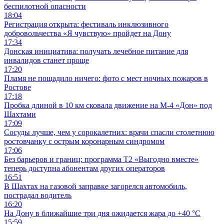
беспилотной опасности
18:04
Регистрация открыта: фестиваль инклюзивного
добровольчества «Я чувствую» пройдет на Дону
17:34
Донская инициатива: получать лечебное питание для
инвалидов станет проще
17:20
Пламя не пощадило ничего: фото с мест ночных пожаров в
Ростове
17:18
Пробка длиной в 10 км сковала движение на М-4 «Дон» под
Шахтами
17:09
Сосуды лучше, чем у сорокалетних: врачи спасли столетнюю
ростовчанку с острым коронарным синдромом
17:06
Без барьеров и границ: программа Т2 «Выгодно вместе»
теперь доступна абонентам других операторов
16:51
В Шахтах на газовой заправке загорелся автомобиль,
пострадал водитель
16:20
На Дону в ближайшие три дня ожидается жара до +40 °C
15:59