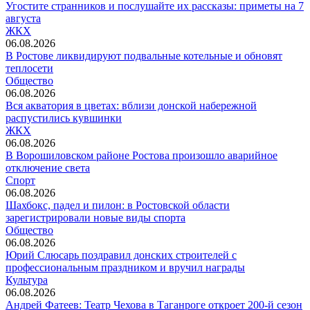
Угостите странников и послушайте их рассказы: приметы на 7
августа
ЖКХ
06.08.2026
В Ростове ликвидируют подвальные котельные и обновят
теплосети
Общество
06.08.2026
Вся акватория в цветах: вблизи донской набережной
распустились кувшинки
ЖКХ
06.08.2026
В Ворошиловском районе Ростова произошло аварийное
отключение света
Спорт
06.08.2026
Шахбокс, падел и пилон: в Ростовской области
зарегистрировали новые виды спорта
Общество
06.08.2026
Юрий Слюсарь поздравил донских строителей с
профессиональным праздником и вручил награды
Культура
06.08.2026
Андрей Фатеев: Театр Чехова в Таганроге откроет 200-й сезон