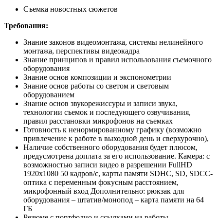
Съемка новостных сюжетов
Требования:
Знание законов видеомонтажа, системы нелинейного
монтажа, перспективы видеокадра
Знание принципов и правил использования съемочного
оборудования
Знание основ композиции и экспонометрии
Знание основ работы со светом и световым
оборудованием
Знание основ звукорежиссуры и записи звука,
технологии съемок и последующего озвучивания,
правил расстановки микрофонов на съемках
Готовность к ненормированному графику (возможно
привлечение к работе в выходной день и сверхурочно),
Наличие собственного оборудования будет плюсом,
предусмотрена доплата за его использование. Камера: с
возможностью записи видео в разрешении FullHD
1920x1080 50 кадров/с, карты памяти SDHC, SD, SDCC-
оптика с переменным фокусным расстоянием,
микрофонный вход Дополнительно: рюкзак для
оборудования – штатив/монопод – карта памяти на 64
ГБ
Резюме с портфолио и ссылками на работы