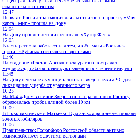
С Центрального рынка в Ростове изъяли 10 кг рыбы
сомнительного качества
12:47
Первая в России транзакция для льготников по проекту «Моя
карта «Мир» прошла на Дону
12:04
На Дону пройдет летний фестиваль «Хутор Фест»
12:03
Власти региона работают над тем, чтобы матч «Ростова»
против «Рубина» состоялся со зрителями
11:46
На стадионе «Ростов Арена» из-за урагана пострадал
медиафасад, работы планируют завершить в течение недели
11:45
На Дону в четырех муниципалитетах введен режим ЧС для
ликвидации ущерба от ураганного ветра
10:23
На М-4 «Дон» в районе Зверева по направлению к Ростову
образовалась пробка длиной более 10 км
10:09
В Новошахтинске и Матвеево-Курганском районе чествовали
золотых юбиляров
10:06
Правительство: Госюрбюро Ростовской области активно
взаимодействует с другими регионами