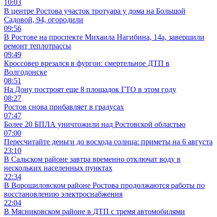
10:03
В центре Ростова участок тротуара у дома на Большой
Садовой, 94, огородили
09:56
В Ростове на проспекте Михаила Нагибина, 14а, завершили
ремонт теплотрассы
09:49
Кроссовер врезался в фургон: смертельное ДТП в
Волгодонске
08:51
На Дону построят еще 8 площадок ГТО в этом году
08:27
Ростов снова прибавляет в градусах
07:47
Более 20 БПЛА уничтожили над Ростовской областью
07:00
Пересчитайте деньги до восхода солнца: приметы на 6 августа
23:10
В Сальском районе завтра временно отключат воду в
нескольких населенных пунктах
22:34
В Ворошиловском районе Ростова продолжаются работы по
восстановлению электроснабжения
22:04
В Мясниковском районе в ДТП с тремя автомобилями