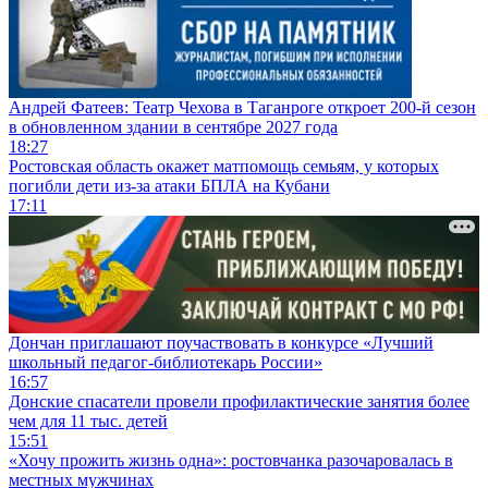
Андрей Фатеев: Театр Чехова в Таганроге откроет 200-й сезон
в обновленном здании в сентябре 2027 года
18:27
Ростовская область окажет матпомощь семьям, у которых
погибли дети из-за атаки БПЛА на Кубани
17:11
Дончан приглашают поучаствовать в конкурсе «Лучший
школьный педагог-библиотекарь России»
16:57
Донские спасатели провели профилактические занятия более
чем для 11 тыс. детей
15:51
«Хочу прожить жизнь одна»: ростовчанка разочаровалась в
местных мужчинах