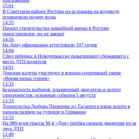
приложений
15:01
В Советском районе Ростова из-за порыва на водоводе
ограничили подачу воды
14:35
Проект строительства хоккейной арены в Ростове
приостановлен, но не закрыт
14:16
На Дону официально аттестовали 107 гидов
14:04
Сбил ребенка: в Новочеркасске разыскивают сбежавшего с
места ДТП водителя
14:01
Донские кадеты участвуют в военно-спортивной смене
«Время юных героев»
13:33
Безопасность выборов, плазменный двигатель и золото
синхронисток: основные события 5 августа
13:33
Теннисистка Любовь Проненко из Таганрога взяла золото в
парном разряде на турнире в Германии
13:33
На 980‑м км трассы М‑4 «Дон» пробка сковала движение из-за
двух ДТП
12:49