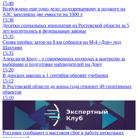
15:49
Возбуждено еще одно дело: подозреваемому в поджоге на
АЗС заполняли две емкости на 1000 л
15:38
Десятки социальных инициатив из Ростовской области за 5
лет воплотились в федеральные законы
15:35
Снова пробка: затор на 8 км собрался на М-4 «Дон» под
Шахтами
15:35
Александр Брод – о современных подходах к контролю за
выборами и подготовке наблюдателей на Дону
15:20
В донских школах к 1 сентября обновят учебники
15:12
В Ростовской области до конца года откроют 49 спортивных
объектов
15:10
Россияне сообщают о массовом сбое в работе нескольких