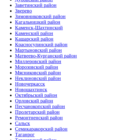
Заветинский район
Зверево
Зимовниковский район
Кагальницкий район
Каменск-Шахтинский
Каменский район
Кашарский район
Красносулинский район
Мартыновский район
Матвеево-Курганский район
Миллеровский район
Морозовский район
Мясниковский район
Неклиновский район
Новочеркасск
Новошахтинск
Октябрьский район
Орловский район
Песчанокопский район
Пролетарский район
Ремонтненский район
Сальск
Семикаракорский район
Таганрог