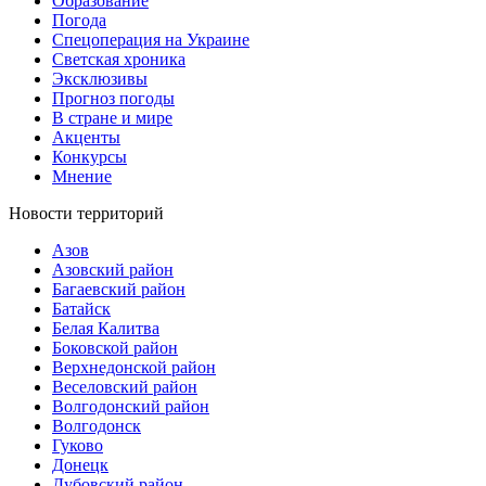
Образование
Погода
Спецоперация на Украине
Светская хроника
Эксклюзивы
Прогноз погоды
В стране и мире
Акценты
Конкурсы
Мнение
Новости территорий
Азов
Азовский район
Багаевский район
Батайск
Белая Калитва
Боковской район
Верхнедонской район
Веселовский район
Волгодонский район
Волгодонск
Гуково
Донецк
Дубовский район