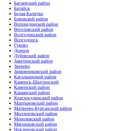
Багаевский район
Батайск
Белая Калитва
Боковской район
Верхнедонской район
Веселовский район
Волгодонский район
Волгодонск
Гуково
Донецк
Дубовский район
Заветинский район
Зверево
Зимовниковский район
Кагальницкий район
Каменск-Шахтинский
Каменский район
Кашарский район
Красносулинский район
Мартыновский район
Матвеево-Курганский район
Миллеровский район
Морозовский район
Мясниковский район
Неклиновский район