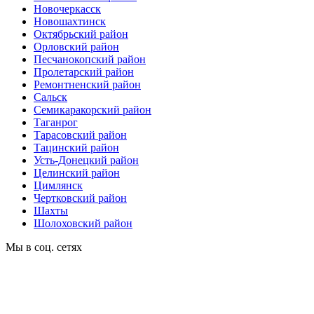
Новочеркасск
Новошахтинск
Октябрьский район
Орловский район
Песчанокопский район
Пролетарский район
Ремонтненский район
Сальск
Семикаракорский район
Таганрог
Тарасовский район
Тацинский район
Усть-Донецкий район
Целинский район
Цимлянск
Чертковский район
Шахты
Шолоховский район
Мы в соц. сетях