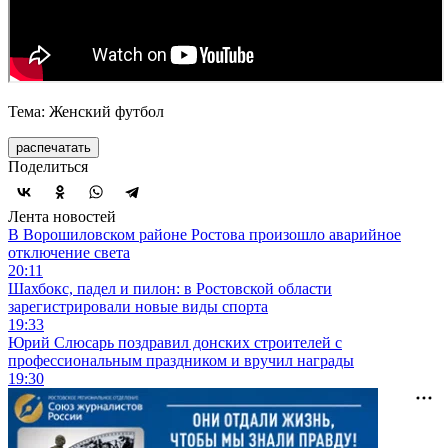
Тема: Женский футбол
распечатать
Поделиться
Лента новостей
В Ворошиловском районе Ростова произошло аварийное
отключение света
20:11
Шахбокс, падел и пилон: в Ростовской области
зарегистрировали новые виды спорта
19:33
Юрий Слюсарь поздравил донских строителей с
профессиональным праздником и вручил награды
19:30