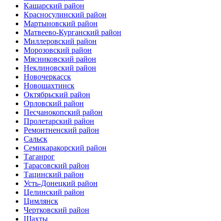
Кашарский район
Красносулинский район
Мартыновский район
Матвеево-Курганский район
Миллеровский район
Морозовский район
Мясниковский район
Неклиновский район
Новочеркасск
Новошахтинск
Октябрьский район
Орловский район
Песчанокопский район
Пролетарский район
Ремонтненский район
Сальск
Семикаракорский район
Таганрог
Тарасовский район
Тацинский район
Усть-Донецкий район
Целинский район
Цимлянск
Чертковский район
Шахты