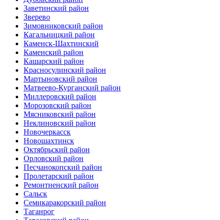
Заветинский район
Зверево
Зимовниковский район
Кагальницкий район
Каменск-Шахтинский
Каменский район
Кашарский район
Красносулинский район
Мартыновский район
Матвеево-Курганский район
Миллеровский район
Морозовский район
Мясниковский район
Неклиновский район
Новочеркасск
Новошахтинск
Октябрьский район
Орловский район
Песчанокопский район
Пролетарский район
Ремонтненский район
Сальск
Семикаракорский район
Таганрог