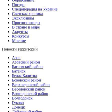
Образование
Погода
Спецоперация на Украине
Светская хроника
Эксклюзивы
Прогноз погоды
В стране и мире
Акценты
Конкурсы
Мнение
Новости территорий
Азов
Азовский район
Багаевский район
Батайск
Белая Калитва
Боковской район
Верхнедонской район
Веселовский район
Волгодонский район
Волгодонск
Гуково
Донецк
Дубовский район