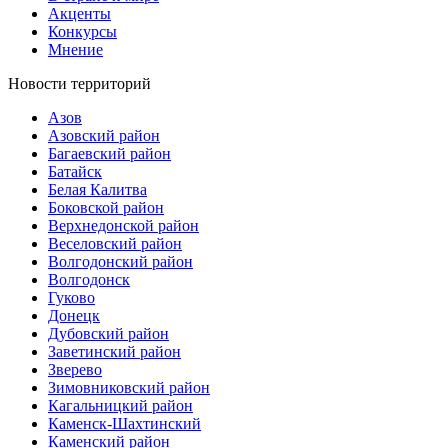
Акценты
Конкурсы
Мнение
Новости территорий
Азов
Азовский район
Багаевский район
Батайск
Белая Калитва
Боковской район
Верхнедонской район
Веселовский район
Волгодонский район
Волгодонск
Гуково
Донецк
Дубовский район
Заветинский район
Зверево
Зимовниковский район
Кагальницкий район
Каменск-Шахтинский
Каменский район