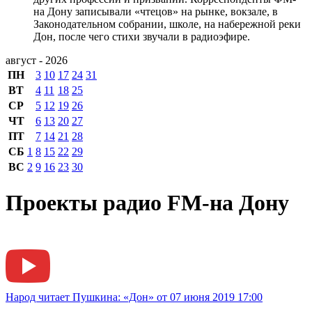
на Дону записывали «чтецов» на рынке, вокзале, в
Законодательном собрании, школе, на набережной реки
Дон, после чего стихи звучали в радиоэфире.
август - 2026
ПН
3
10
17
24
31
ВТ
4
11
18
25
СР
5
12
19
26
ЧТ
6
13
20
27
ПТ
7
14
21
28
СБ
1
8
15
22
29
ВС
2
9
16
23
30
Проекты радио FM-на Дону
Народ читает Пушкина: «Дон» от 07 июня 2019 17:00