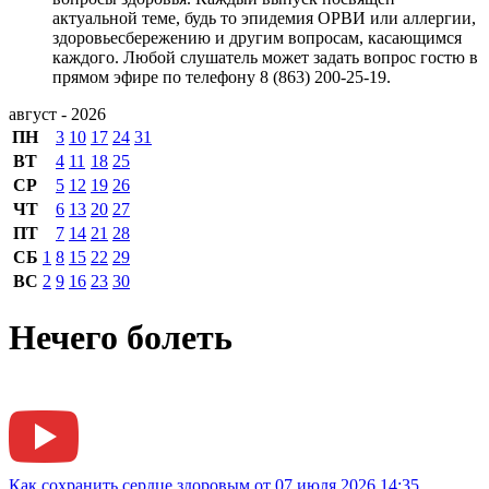
актуальной теме, будь то эпидемия ОРВИ или аллергии,
здоровьесбережению и другим вопросам, касающимся
каждого. Любой слушатель может задать вопрос гостю в
прямом эфире по телефону 8 (863) 200-25-19.
август - 2026
ПН
3
10
17
24
31
ВТ
4
11
18
25
СР
5
12
19
26
ЧТ
6
13
20
27
ПТ
7
14
21
28
СБ
1
8
15
22
29
ВС
2
9
16
23
30
Нечего болеть
Как сохранить сердце здоровым от 07 июля 2026 14:35