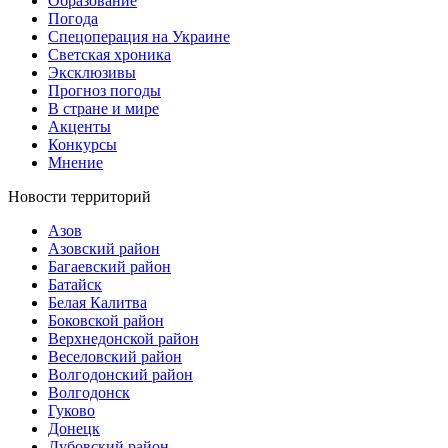
Образование
Погода
Спецоперация на Украине
Светская хроника
Эксклюзивы
Прогноз погоды
В стране и мире
Акценты
Конкурсы
Мнение
Новости территорий
Азов
Азовский район
Багаевский район
Батайск
Белая Калитва
Боковской район
Верхнедонской район
Веселовский район
Волгодонский район
Волгодонск
Гуково
Донецк
Дубовский район