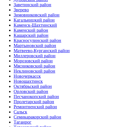
Заветинский район
Зверево
Зимовниковский район
Кагальницкий район
Каменск-Шахтинский
Каменский район
Кашарский район
Красносулинский район
Мартыновский район
Матвеево-Курганский район
Миллеровский район
Морозовский район
Мясниковский район
Неклиновский район
Новочеркасск
Новошахтинск
Октябрьский район
Орловский район
Песчанокопский район
Пролетарский район
Ремонтненский район
Сальск
Семикаракорский район
Таганрог