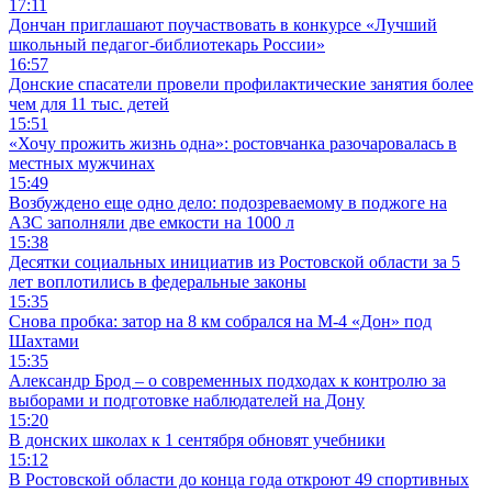
17:11
Дончан приглашают поучаствовать в конкурсе «Лучший
школьный педагог-библиотекарь России»
16:57
Донские спасатели провели профилактические занятия более
чем для 11 тыс. детей
15:51
«Хочу прожить жизнь одна»: ростовчанка разочаровалась в
местных мужчинах
15:49
Возбуждено еще одно дело: подозреваемому в поджоге на
АЗС заполняли две емкости на 1000 л
15:38
Десятки социальных инициатив из Ростовской области за 5
лет воплотились в федеральные законы
15:35
Снова пробка: затор на 8 км собрался на М-4 «Дон» под
Шахтами
15:35
Александр Брод – о современных подходах к контролю за
выборами и подготовке наблюдателей на Дону
15:20
В донских школах к 1 сентября обновят учебники
15:12
В Ростовской области до конца года откроют 49 спортивных