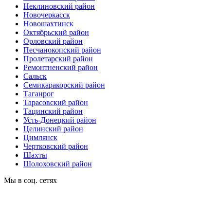
Неклиновский район
Новочеркасск
Новошахтинск
Октябрьский район
Орловский район
Песчанокопский район
Пролетарский район
Ремонтненский район
Сальск
Семикаракорский район
Таганрог
Тарасовский район
Тацинский район
Усть-Донецкий район
Целинский район
Цимлянск
Чертковский район
Шахты
Шолоховский район
Мы в соц. сетях