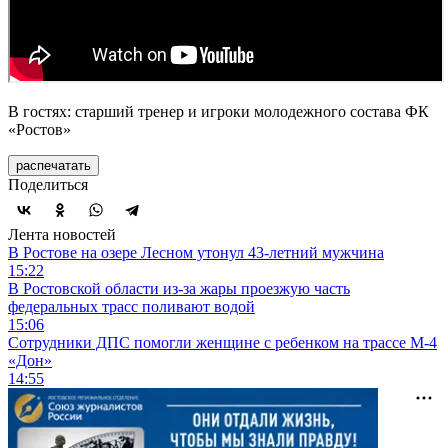
В гостях: старший тренер и игроки молодежного состава ФК
«Ростов»
распечатать
Поделиться
Лента новостей
В Ростове на озере Лесном утонул 43-летний мужчина
15:22
В Ростовской области из-за жары проезжую часть
федеральных трасс поливают водой
15:06
Сотрудники ДПС помогли женщине с ребенком на трассе М-4
«Дон»
14:55