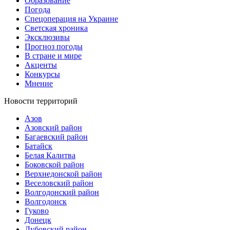
Образование
Погода
Спецоперация на Украине
Светская хроника
Эксклюзивы
Прогноз погоды
В стране и мире
Акценты
Конкурсы
Мнение
Новости территорий
Азов
Азовский район
Багаевский район
Батайск
Белая Калитва
Боковской район
Верхнедонской район
Веселовский район
Волгодонский район
Волгодонск
Гуково
Донецк
Дубовский район