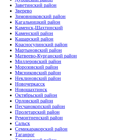
Заветинский район
Зверево
Зимовниковский район
Кагальницкий район
Каменск-Шахтинский
Каменский район
Кашарский район
Красносулинский район
Мартыновский район
Матвеево-Курганский район
Миллеровский район
Морозовский район
Мясниковский район
Неклиновский район
Новочеркасск
Новошахтинск
Октябрьский район
Орловский район
Песчанокопский район
Пролетарский район
Ремонтненский район
Сальск
Семикаракорский район
Таганрог