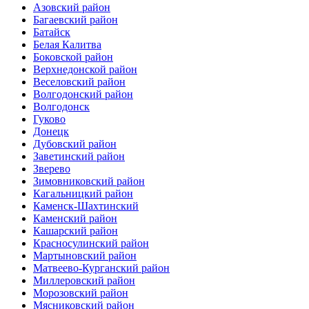
Азовский район
Багаевский район
Батайск
Белая Калитва
Боковской район
Верхнедонской район
Веселовский район
Волгодонский район
Волгодонск
Гуково
Донецк
Дубовский район
Заветинский район
Зверево
Зимовниковский район
Кагальницкий район
Каменск-Шахтинский
Каменский район
Кашарский район
Красносулинский район
Мартыновский район
Матвеево-Курганский район
Миллеровский район
Морозовский район
Мясниковский район