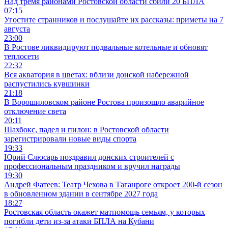
Над тремя районами Ростовской области сбили 20 БПЛА
07:15
Угостите странников и послушайте их рассказы: приметы на 7
августа
23:00
В Ростове ликвидируют подвальные котельные и обновят
теплосети
22:32
Вся акватория в цветах: вблизи донской набережной
распустились кувшинки
21:18
В Ворошиловском районе Ростова произошло аварийное
отключение света
20:11
Шахбокс, падел и пилон: в Ростовской области
зарегистрировали новые виды спорта
19:33
Юрий Слюсарь поздравил донских строителей с
профессиональным праздником и вручил награды
19:30
Андрей Фатеев: Театр Чехова в Таганроге откроет 200-й сезон
в обновленном здании в сентябре 2027 года
18:27
Ростовская область окажет матпомощь семьям, у которых
погибли дети из-за атаки БПЛА на Кубани