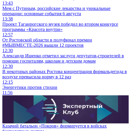
13:43
Мем с Путиным, российские лекарства и уникальные
операции: основные события 6 августа
13:38
Проект Таганрогского музея победил во втором конкурсе
программы «Красота внутри»
12:57
От Ростовской области в полуфинал премии
#МЫВМЕСТЕ-2026 вышли 12 проектов
12:30
Александр Ищенко отметил заслуги депутатов-строителей в
помощи госпиталям, школам и детским домам
12:30
В некоторых районах Ростова концентрация формальдегида в
воздухе превысила норму в 12 раз
12:15
Энергетики против стихии
11:56
Казачий батальон «Покров» формируется в войсках