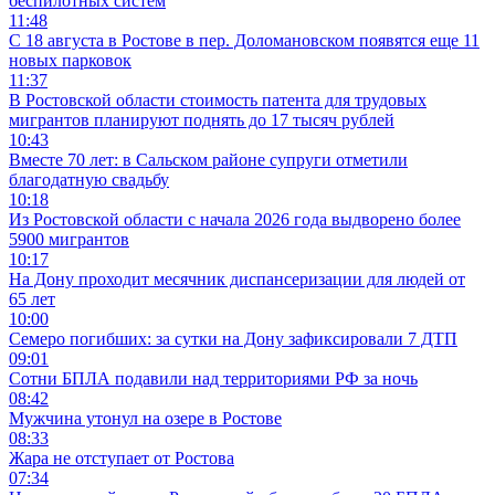
беспилотных систем
11:48
С 18 августа в Ростове в пер. Доломановском появятся еще 11
новых парковок
11:37
В Ростовской области стоимость патента для трудовых
мигрантов планируют поднять до 17 тысяч рублей
10:43
Вместе 70 лет: в Сальском районе супруги отметили
благодатную свадьбу
10:18
Из Ростовской области с начала 2026 года выдворено более
5900 мигрантов
10:17
На Дону проходит месячник диспансеризации для людей от
65 лет
10:00
Семеро погибших: за сутки на Дону зафиксировали 7 ДТП
09:01
Сотни БПЛА подавили над территориями РФ за ночь
08:42
Мужчина утонул на озере в Ростове
08:33
Жара не отступает от Ростова
07:34