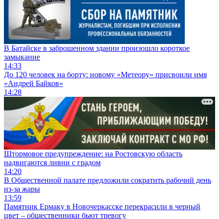
В Батайске в заброшенном здании произошло короткое
замыкание
14:33
До 120 человек на борту: новому «Метеору» присвоили имя
«Андрей Байков»
14:28
Штормовое предупреждение: на Ростовскую область
надвигаются ливни с градом
14:20
В Общественной палате предложили сократить рабочий день
из-за жары
13:59
Памятник Ермаку в Новочеркасске перекрасили в черный
цвет – общественники бьют тревогу