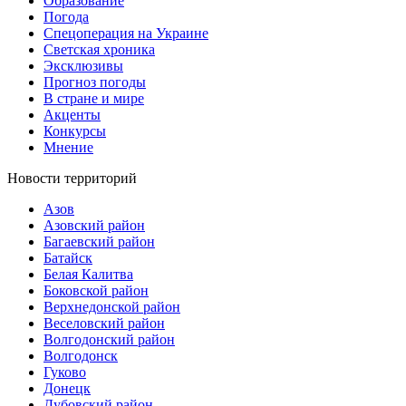
Образование
Погода
Спецоперация на Украине
Светская хроника
Эксклюзивы
Прогноз погоды
В стране и мире
Акценты
Конкурсы
Мнение
Новости территорий
Азов
Азовский район
Багаевский район
Батайск
Белая Калитва
Боковской район
Верхнедонской район
Веселовский район
Волгодонский район
Волгодонск
Гуково
Донецк
Дубовский район