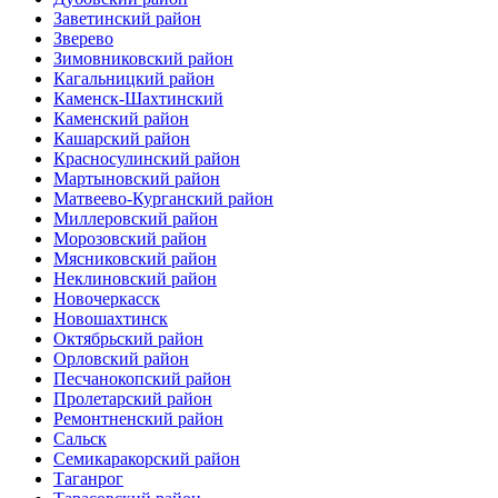
Заветинский район
Зверево
Зимовниковский район
Кагальницкий район
Каменск-Шахтинский
Каменский район
Кашарский район
Красносулинский район
Мартыновский район
Матвеево-Курганский район
Миллеровский район
Морозовский район
Мясниковский район
Неклиновский район
Новочеркасск
Новошахтинск
Октябрьский район
Орловский район
Песчанокопский район
Пролетарский район
Ремонтненский район
Сальск
Семикаракорский район
Таганрог