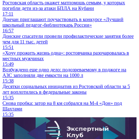
Ростовская область окажет матпомощь семьям, у которых
погибли дети из-за атаки БПЛА на Кубани
17:11
Дончан приглашают поучаствовать в конкурсе «Лучший
школьный педагог-библиотекарь России»
16:57
Донские спасатели провели профилактические занятия более
чем для 11 тыс. детей
15:51
«Хочу прожить жизнь одна»: ростовчанка разочаровалась в
местных мужчинах
15:49
Возбуждено еще одно дело: подозреваемому в поджоге на
АЗС заполняли две емкости на 1000 л
15:38
Десятки социальных инициатив из Ростовской области за 5
лет воплотились в федеральные законы
15:35
Снова пробка: затор на 8 км собрался на М-4 «Дон» под
Шахтами
15:35