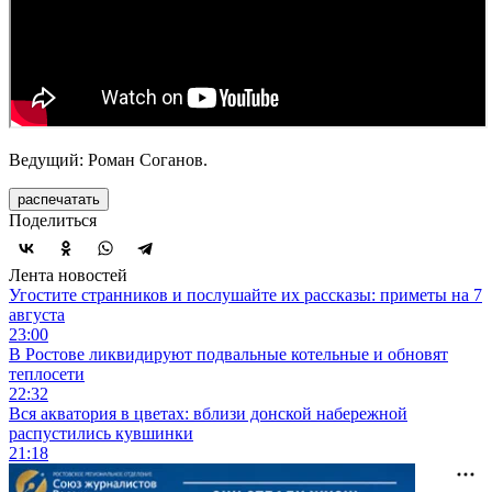
Ведущий: Роман Соганов.
распечатать
Поделиться
Лента новостей
Угостите странников и послушайте их рассказы: приметы на 7
августа
23:00
В Ростове ликвидируют подвальные котельные и обновят
теплосети
22:32
Вся акватория в цветах: вблизи донской набережной
распустились кувшинки
21:18