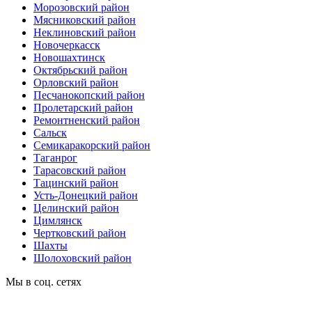
Морозовский район
Мясниковский район
Неклиновский район
Новочеркасск
Новошахтинск
Октябрьский район
Орловский район
Песчанокопский район
Пролетарский район
Ремонтненский район
Сальск
Семикаракорский район
Таганрог
Тарасовский район
Тацинский район
Усть-Донецкий район
Целинский район
Цимлянск
Чертковский район
Шахты
Шолоховский район
Мы в соц. сетях