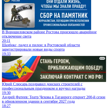
В Ворошиловском районе Ростова произошло аварийное
отключение света
20:11
Шахбокс, падел и пилон: в Ростовской области
зарегистрировали новые виды спорта
19:33
Юрий Слюсарь поздравил донских строителей с
профессиональным праздником и вручил награды
19:30
Андрей Фатеев: Театр Чехова в Таганроге откроет 200-й сезон
в обновленном здании в сентябре 2027 года
18:27