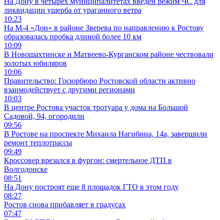
На Дону в четырех муниципалитетах введен режим ЧС для
ликвидации ущерба от ураганного ветра
10:23
На М-4 «Дон» в районе Зверева по направлению к Ростову
образовалась пробка длиной более 10 км
10:09
В Новошахтинске и Матвеево-Курганском районе чествовали
золотых юбиляров
10:06
Правительство: Госюрбюро Ростовской области активно
взаимодействует с другими регионами
10:03
В центре Ростова участок тротуара у дома на Большой
Садовой, 94, огородили
09:56
В Ростове на проспекте Михаила Нагибина, 14а, завершили
ремонт теплотрассы
09:49
Кроссовер врезался в фургон: смертельное ДТП в
Волгодонске
08:51
На Дону построят еще 8 площадок ГТО в этом году
08:27
Ростов снова прибавляет в градусах
07:47