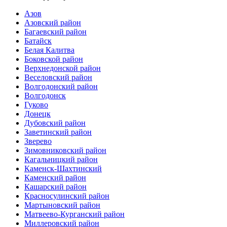
Азов
Азовский район
Багаевский район
Батайск
Белая Калитва
Боковской район
Верхнедонской район
Веселовский район
Волгодонский район
Волгодонск
Гуково
Донецк
Дубовский район
Заветинский район
Зверево
Зимовниковский район
Кагальницкий район
Каменск-Шахтинский
Каменский район
Кашарский район
Красносулинский район
Мартыновский район
Матвеево-Курганский район
Миллеровский район