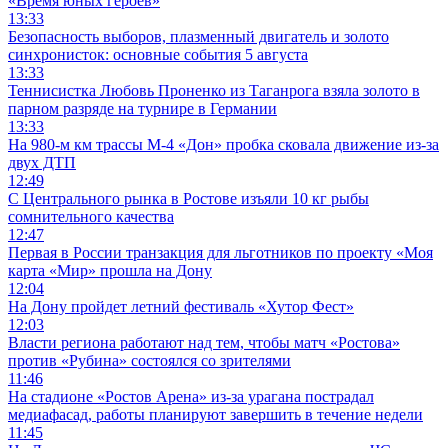
«Время юных героев»
13:33
Безопасность выборов, плазменный двигатель и золото
синхронисток: основные события 5 августа
13:33
Теннисистка Любовь Проненко из Таганрога взяла золото в
парном разряде на турнире в Германии
13:33
На 980‑м км трассы М‑4 «Дон» пробка сковала движение из-за
двух ДТП
12:49
С Центрального рынка в Ростове изъяли 10 кг рыбы
сомнительного качества
12:47
Первая в России транзакция для льготников по проекту «Моя
карта «Мир» прошла на Дону
12:04
На Дону пройдет летний фестиваль «Хутор Фест»
12:03
Власти региона работают над тем, чтобы матч «Ростова»
против «Рубина» состоялся со зрителями
11:46
На стадионе «Ростов Арена» из-за урагана пострадал
медиафасад, работы планируют завершить в течение недели
11:45