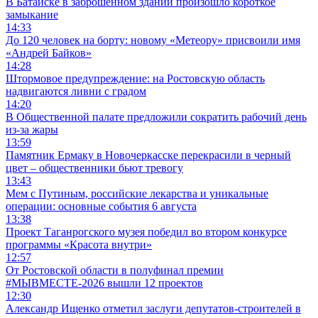
В Батайске в заброшенном здании произошло короткое
замыкание
14:33
До 120 человек на борту: новому «Метеору» присвоили имя
«Андрей Байков»
14:28
Штормовое предупреждение: на Ростовскую область
надвигаются ливни с градом
14:20
В Общественной палате предложили сократить рабочий день
из-за жары
13:59
Памятник Ермаку в Новочеркасске перекрасили в черный
цвет – общественники бьют тревогу
13:43
Мем с Путиным, российские лекарства и уникальные
операции: основные события 6 августа
13:38
Проект Таганрогского музея победил во втором конкурсе
программы «Красота внутри»
12:57
От Ростовской области в полуфинал премии
#МЫВМЕСТЕ-2026 вышли 12 проектов
12:30
Александр Ищенко отметил заслуги депутатов-строителей в