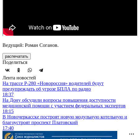
Ведущий: Роман Соганов.
распечатать
Поделиться
Лента новостей
На трассе Р-280 «Новороссия» водителей будут
предупреждать об угрозе БПЛА по радио
18:37
На Дону обсудили вопросы повышения доступности
медицинской помощи с участием федеральных экспертов
18:15
В Новочеркасске построят новую модульную котельную и
благоустроят проспект Платовский
17:40