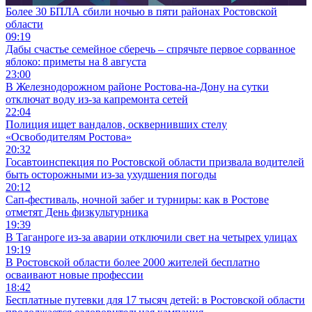
Более 30 БПЛА сбили ночью в пяти районах Ростовской
области
09:19
Дабы счастье семейное сберечь – спрячьте первое сорванное
яблоко: приметы на 8 августа
23:00
В Железнодорожном районе Ростова-на-Дону на сутки
отключат воду из-за капремонта сетей
22:04
Полиция ищет вандалов, осквернивших стелу
«Освободителям Ростова»
20:32
Госавтоинспекция по Ростовской области призвала водителей
быть осторожными из-за ухудшения погоды
20:12
Сап-фестиваль, ночной забег и турниры: как в Ростове
отметят День физкультурника
19:39
В Таганроге из-за аварии отключили свет на четырех улицах
19:19
В Ростовской области более 2000 жителей бесплатно
осваивают новые профессии
18:42
Бесплатные путевки для 17 тысяч детей: в Ростовской области