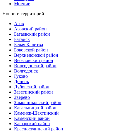
Мнение
Новости территорий
Азов
Азовский район
Багаевский район
Батайск
Белая Калитва
Боковской район
Верхнедонской район
Веселовский район
Волгодонский район
Волгодонск
Гуково
Донецк
Дубовский район
Заветинский район
Зверево
Зимовниковский район
Кагальницкий район
Каменск-Шахтинский
Каменский район
Кашарский район
Красносулинский район