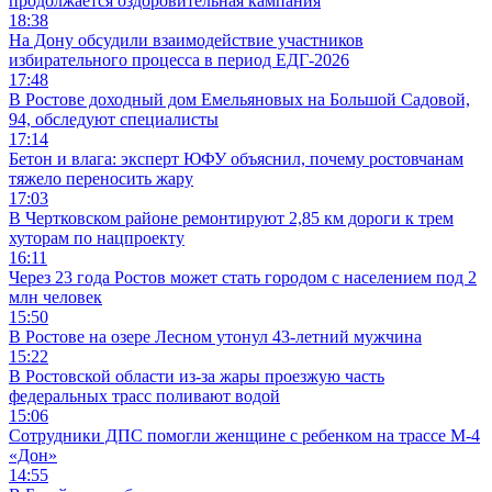
продолжается оздоровительная кампания
18:38
На Дону обсудили взаимодействие участников
избирательного процесса в период ЕДГ-2026
17:48
В Ростове доходный дом Емельяновых на Большой Садовой,
94, обследуют специалисты
17:14
Бетон и влага: эксперт ЮФУ объяснил, почему ростовчанам
тяжело переносить жару
17:03
В Чертковском районе ремонтируют 2,85 км дороги к трем
хуторам по нацпроекту
16:11
Через 23 года Ростов может стать городом с населением под 2
млн человек
15:50
В Ростове на озере Лесном утонул 43-летний мужчина
15:22
В Ростовской области из-за жары проезжую часть
федеральных трасс поливают водой
15:06
Сотрудники ДПС помогли женщине с ребенком на трассе М-4
«Дон»
14:55