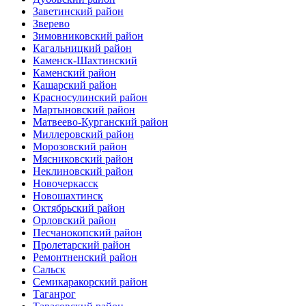
Заветинский район
Зверево
Зимовниковский район
Кагальницкий район
Каменск-Шахтинский
Каменский район
Кашарский район
Красносулинский район
Мартыновский район
Матвеево-Курганский район
Миллеровский район
Морозовский район
Мясниковский район
Неклиновский район
Новочеркасск
Новошахтинск
Октябрьский район
Орловский район
Песчанокопский район
Пролетарский район
Ремонтненский район
Сальск
Семикаракорский район
Таганрог