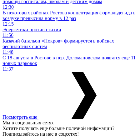
помощи госпиталям, школам и детским домам
12:30
В некоторых районах Ростова концентрация формальдегида в
воздухе превысила норму в 12 раз
12:15
Энергетики против стихии
11:56
Казачий батальон «Покров» формируется в войсках
беспилотных систем
11:48
С 18 августа в Ростове в пер. Доломановском появятся еще 11
новых парковок
11:37
Посмотреть еще
Мы в социальных сетях
Хотите получать еще больше полезной инфомации?
Подписывайтесь на нас в соцсетях!