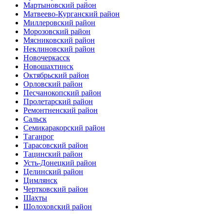
Мартыновский район
Матвеево-Курганский район
Миллеровский район
Морозовский район
Мясниковский район
Неклиновский район
Новочеркасск
Новошахтинск
Октябрьский район
Орловский район
Песчанокопский район
Пролетарский район
Ремонтненский район
Сальск
Семикаракорский район
Таганрог
Тарасовский район
Тацинский район
Усть-Донецкий район
Целинский район
Цимлянск
Чертковский район
Шахты
Шолоховский район