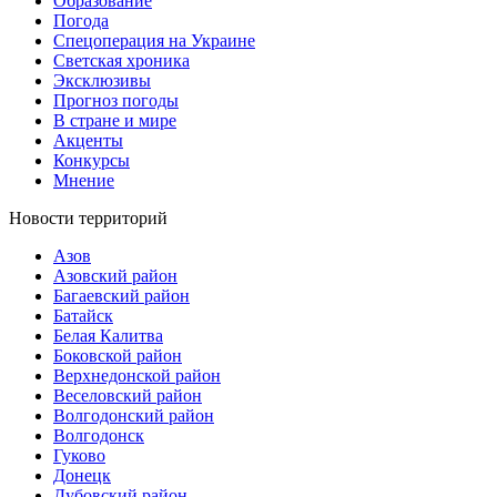
Образование
Погода
Спецоперация на Украине
Светская хроника
Эксклюзивы
Прогноз погоды
В стране и мире
Акценты
Конкурсы
Мнение
Новости территорий
Азов
Азовский район
Багаевский район
Батайск
Белая Калитва
Боковской район
Верхнедонской район
Веселовский район
Волгодонский район
Волгодонск
Гуково
Донецк
Дубовский район