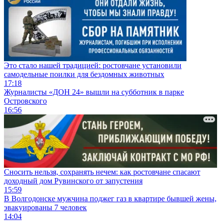
Это стало нашей традицией: ростовчане установили
самодельные поилки для бездомных животных
17:18
Журналисты «ДОН 24» вышли на субботник в парке
Островского
16:56
Сносить нельзя, сохранять нечем: как ростовчане спасают
доходный дом Рувинского от запустения
15:59
В Волгодонске мужчина поджег газ в квартире бывшей жены,
эвакуированы 7 человек
14:04