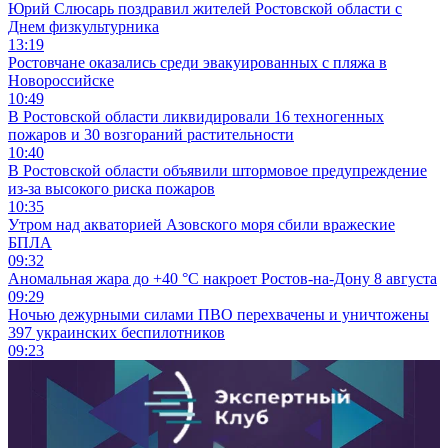
Юрий Слюсарь поздравил жителей Ростовской области с
Днем физкультурника
13:19
Ростовчане оказались среди эвакуированных с пляжа в
Новороссийске
10:49
В Ростовской области ликвидировали 16 техногенных
пожаров и 30 возгораний растительности
10:40
В Ростовской области объявили штормовое предупреждение
из-за высокого риска пожаров
10:35
Утром над акваторией Азовского моря сбили вражеские
БПЛА
09:32
Аномальная жара до +40 °C накроет Ростов-на-Дону 8 августа
09:29
Ночью дежурными силами ПВО перехвачены и уничтожены
397 украинских беспилотников
09:23