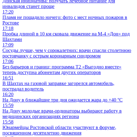
Донская инициатива: получать лечебное питание для
инвалидов станет проще
17:20
Пламя не пощадило ничего: фото с мест ночных пожаров в
Ростове
17:18
Пробка длиной в 10 км сковала движение на М-4 «Дон» под
Шахтами
17:09
Сосуды лучше, чем у сорокалетних: врачи спасли столетнюю
ростовчанку с острым коронарным синдромом
17:06
Без барьеров и границ: программа Т2 «Выгодно вместе»
теперь доступна абонентам других операторов
16:51
В Шахтах на газовой заправке загорелся автомобиль,
пострадал водитель
16:20
На Дону в ближайшие три дня ожидается жара до +40 °C
15:59
На Дону молодые врачи-ординаторы выбирают работу в
медицинских организациях региона
15:58
Юнармейцы Ростовской области участвуют в форуме,
посвященном десятилетию движения