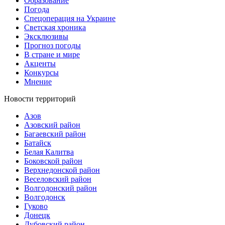
Образование
Погода
Спецоперация на Украине
Светская хроника
Эксклюзивы
Прогноз погоды
В стране и мире
Акценты
Конкурсы
Мнение
Новости территорий
Азов
Азовский район
Багаевский район
Батайск
Белая Калитва
Боковской район
Верхнедонской район
Веселовский район
Волгодонский район
Волгодонск
Гуково
Донецк
Дубовский район