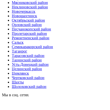
Мясниковский район
Неклиновский район
Новочеркасск
Новошахтинск
Октябрьский район
Орловский район
Песчанокопский район
Пролетарский район
Ремонтненский район
Сальск
Семикаракорский район
Таганрог
Тарасовский район
Тацинский район
Усть-Донецкий район
Целинский район
Цимлянск
Чертковский район
Шахты
Шолоховский район
Мы в соц. сетях