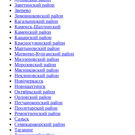
Заветинский район
Зверево
Зимовниковский район
Кагальницкий район
Каменск-Шахтинский
Каменский район
Кашарский район
Красносулинский район
Мартыновский район
Матвеево-Курганский район
Миллеровский район
Морозовский район
Мясниковский район
Неклиновский район
Новочеркасск
Новошахтинск
Октябрьский район
Орловский район
Песчанокопский район
Пролетарский район
Ремонтненский район
Сальск
Семикаракорский район
Таганрог