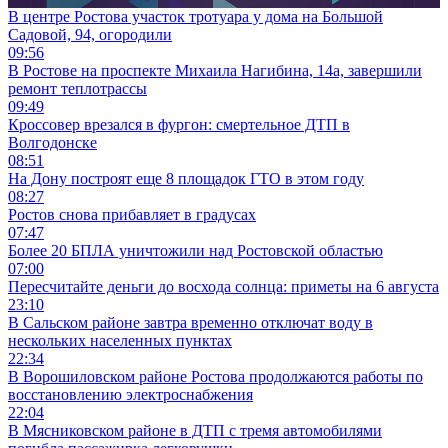
В центре Ростова участок тротуара у дома на Большой
Садовой, 94, огородили
09:56
В Ростове на проспекте Михаила Нагибина, 14а, завершили
ремонт теплотрассы
09:49
Кроссовер врезался в фургон: смертельное ДТП в
Волгодонске
08:51
На Дону построят еще 8 площадок ГТО в этом году
08:27
Ростов снова прибавляет в градусах
07:47
Более 20 БПЛА уничтожили над Ростовской областью
07:00
Пересчитайте деньги до восхода солнца: приметы на 6 августа
23:10
В Сальском районе завтра временно отключат воду в
нескольких населенных пунктах
22:34
В Ворошиловском районе Ростова продолжаются работы по
восстановлению электроснабжения
22:04
В Мясниковском районе в ДТП с тремя автомобилями