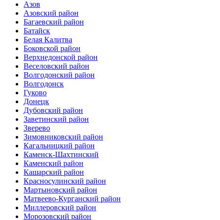
Азов
Азовский район
Багаевский район
Батайск
Белая Калитва
Боковской район
Верхнедонской район
Веселовский район
Волгодонский район
Волгодонск
Гуково
Донецк
Дубовский район
Заветинский район
Зверево
Зимовниковский район
Кагальницкий район
Каменск-Шахтинский
Каменский район
Кашарский район
Красносулинский район
Мартыновский район
Матвеево-Курганский район
Миллеровский район
Морозовский район