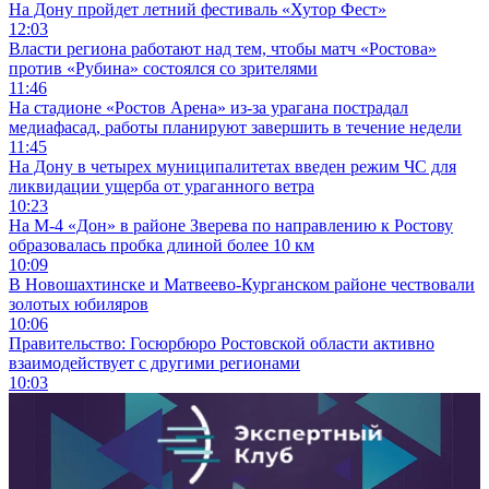
На Дону пройдет летний фестиваль «Хутор Фест»
12:03
Власти региона работают над тем, чтобы матч «Ростова»
против «Рубина» состоялся со зрителями
11:46
На стадионе «Ростов Арена» из-за урагана пострадал
медиафасад, работы планируют завершить в течение недели
11:45
На Дону в четырех муниципалитетах введен режим ЧС для
ликвидации ущерба от ураганного ветра
10:23
На М-4 «Дон» в районе Зверева по направлению к Ростову
образовалась пробка длиной более 10 км
10:09
В Новошахтинске и Матвеево-Курганском районе чествовали
золотых юбиляров
10:06
Правительство: Госюрбюро Ростовской области активно
взаимодействует с другими регионами
10:03