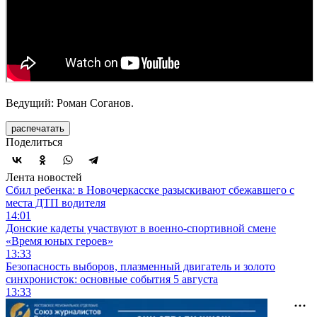
Ведущий: Роман Соганов.
распечатать
Поделиться
Лента новостей
Сбил ребенка: в Новочеркасске разыскивают сбежавшего с
места ДТП водителя
14:01
Донские кадеты участвуют в военно-спортивной смене
«Время юных героев»
13:33
Безопасность выборов, плазменный двигатель и золото
синхронисток: основные события 5 августа
13:33