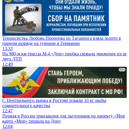
Теннисистка Любовь Проненко из Таганрога взяла золото в
парном разряде на турнире в Германии
13:33
На 980‑м км трассы М‑4 «Дон» пробка сковала движение из-за
двух ДТП
12:49
С Центрального рынка в Ростове изъяли 10 кг рыбы
сомнительного качества
12:47
Первая в России транзакция для льготников по проекту «Моя
карта «Мир» прошла на Дону
12:04