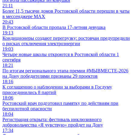
погибла пассажирка легковушки
21:11
Более 11,5 тысячи домов Ростовской области перешли в чаты
в мессенджере MAX
20:43
В Ростовской области пропала 17-летняя девушка
19:13
Кондиционеры создают перегрузку: ростовчан предупредили
о рисках отключения электроэнергии
19:03
Четыре новые школы откроются в Ростовской области 1
сентября
18:21
По итогам регионального этапа премии #МЫВМЕСТЕ-2026
на Дону победителями признаны 29 проектов
18:16
К соглашению о наблюдении за выборами в Госдуму
присоединились 8 партий
18:06
Ростовский врач подготовил памятку по действиям при
беспилотной опасности
18:04
Регистрация открыта: фестиваль инклюзивного
добровольчества «Я чувствую» пройдет на Дону
17:34