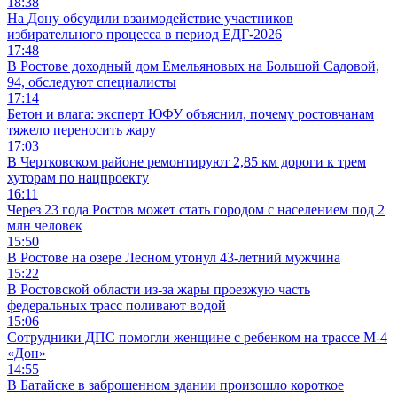
18:38
На Дону обсудили взаимодействие участников
избирательного процесса в период ЕДГ-2026
17:48
В Ростове доходный дом Емельяновых на Большой Садовой,
94, обследуют специалисты
17:14
Бетон и влага: эксперт ЮФУ объяснил, почему ростовчанам
тяжело переносить жару
17:03
В Чертковском районе ремонтируют 2,85 км дороги к трем
хуторам по нацпроекту
16:11
Через 23 года Ростов может стать городом с населением под 2
млн человек
15:50
В Ростове на озере Лесном утонул 43-летний мужчина
15:22
В Ростовской области из-за жары проезжую часть
федеральных трасс поливают водой
15:06
Сотрудники ДПС помогли женщине с ребенком на трассе М-4
«Дон»
14:55
В Батайске в заброшенном здании произошло короткое