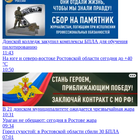
Донской колледж закупил комплексы БПЛА для обучения
пилотированию
11:43
На юге и северо-востоке Ростовской области сегодня до +40
°C
10:50
В 21 донском муниципалитете ожидается чрезвычайная жара
10:31
Ураган не обещают: сегодня в Ростове жара
09:34
Горел сухостой: в Ростовской области сбили 30 БПЛА
07:01