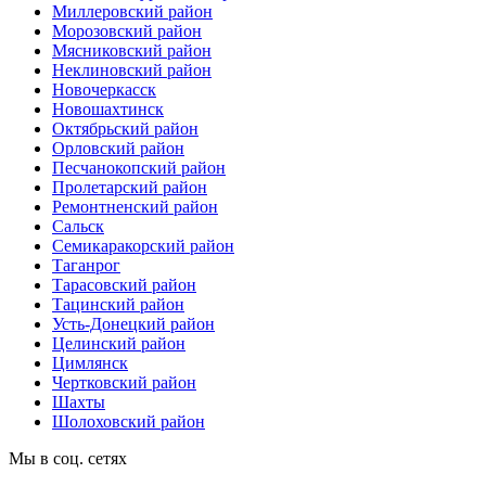
Миллеровский район
Морозовский район
Мясниковский район
Неклиновский район
Новочеркасск
Новошахтинск
Октябрьский район
Орловский район
Песчанокопский район
Пролетарский район
Ремонтненский район
Сальск
Семикаракорский район
Таганрог
Тарасовский район
Тацинский район
Усть-Донецкий район
Целинский район
Цимлянск
Чертковский район
Шахты
Шолоховский район
Мы в соц. сетях