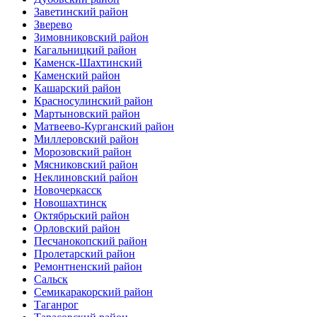
Заветинский район
Зверево
Зимовниковский район
Кагальницкий район
Каменск-Шахтинский
Каменский район
Кашарский район
Красносулинский район
Мартыновский район
Матвеево-Курганский район
Миллеровский район
Морозовский район
Мясниковский район
Неклиновский район
Новочеркасск
Новошахтинск
Октябрьский район
Орловский район
Песчанокопский район
Пролетарский район
Ремонтненский район
Сальск
Семикаракорский район
Таганрог