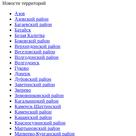
Новости территорий
Азов
Азовский район
Багаевский район
Батайск
Белая Калитва
Боковской район
Верхнедонской район
Веселовский район
Волгодонский район
Волгодонск
Гуково
Донецк
Дубовский район
Заветинский район
Зверево
Зимовниковский район
Кагальницкий район
Каменск-Шахтинский
Каменский район
Кашарский район
Красносулинский район
Мартыновский район
Матвеево-Курганский район