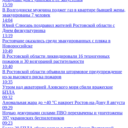
15:59
В Волгодонске мужчина поджег газ в квартире бывшей жены,
эвакуированы 7 человек
14:04
Юрий Слюсарь поздравил жителей Ростовской области с
Днем физкультурника
13:19
Ростовчане оказались среди эвакуированных с пляжа в
Новороссийске
10:49
В Ростовской области ликвидировали 16 техногенных
пожаров и 30 возгораний растительности
10:40
В Ростовской области объявили штормовое предупреждение
из-за высокого риска пожаров
10:35
Утром над акваторией Азовского моря сбили вражеские
БПЛА
09:32
Аномальная жара до +40 °C накроет Ростов-на-Дону 8 августа
09:29
Ночью дежурными силами ПВО перехвачены и уничтожены
397 украинских беспилотников
09:23