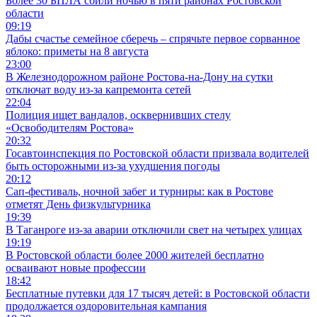
Более 30 БПЛА сбили ночью в пяти районах Ростовской
области
09:19
Дабы счастье семейное сберечь – спрячьте первое сорванное
яблоко: приметы на 8 августа
23:00
В Железнодорожном районе Ростова-на-Дону на сутки
отключат воду из-за капремонта сетей
22:04
Полиция ищет вандалов, осквернивших стелу
«Освободителям Ростова»
20:32
Госавтоинспекция по Ростовской области призвала водителей
быть осторожными из-за ухудшения погоды
20:12
Сап-фестиваль, ночной забег и турниры: как в Ростове
отметят День физкультурника
19:39
В Таганроге из-за аварии отключили свет на четырех улицах
19:19
В Ростовской области более 2000 жителей бесплатно
осваивают новые профессии
18:42
Бесплатные путевки для 17 тысяч детей: в Ростовской области
продолжается оздоровительная кампания