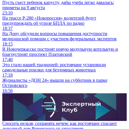
Пусть съест ребенок капусту, дабы учеба легко давалась:
приметы на 9 августа
23:10
На трассе Р-280 «Новороссия» водителей будут
предупреждать об угрозе БПЛА по радио
18:37
На Дону обсудили вопросы повышения доступности
медицинской помощи с участием федеральных экспертов
18:15
В Новочеркасске построят новую модульную котельную и
благоустроят проспект Платовский
17:40
Это стало нашей традицией: ростовчане установили
самодельные поилки для бездомных животных
17:18
Журналисты «ДОН 24» вышли на субботник в парке
Островского
16:56
Сносить нельзя, сохранять нечем: как ростовчане спасают
доходный дом Рувинского от запустения