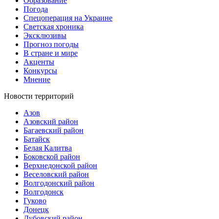
Образование
Погода
Спецоперация на Украине
Светская хроника
Эксклюзивы
Прогноз погоды
В стране и мире
Акценты
Конкурсы
Мнение
Новости территорий
Азов
Азовский район
Багаевский район
Батайск
Белая Калитва
Боковской район
Верхнедонской район
Веселовский район
Волгодонский район
Волгодонск
Гуково
Донецк
Дубовский район