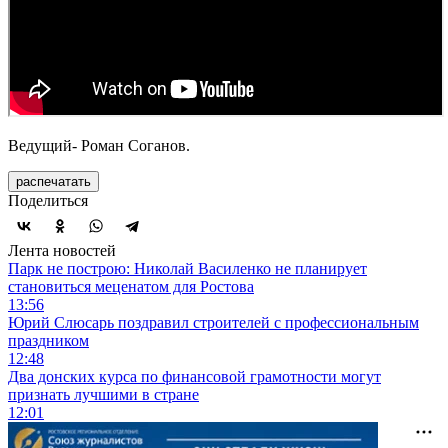
Ведущий- Роман Соганов.
распечатать
Поделиться
Лента новостей
Парк не построю: Николай Василенко не планирует
становиться меценатом для Ростова
13:56
Юрий Слюсарь поздравил строителей с профессиональным
праздником
12:48
Два донских курса по финансовой грамотности могут
признать лучшими в стране
12:01