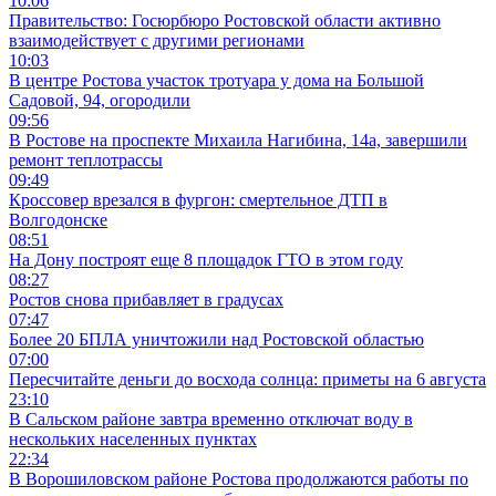
10:06
Правительство: Госюрбюро Ростовской области активно
взаимодействует с другими регионами
10:03
В центре Ростова участок тротуара у дома на Большой
Садовой, 94, огородили
09:56
В Ростове на проспекте Михаила Нагибина, 14а, завершили
ремонт теплотрассы
09:49
Кроссовер врезался в фургон: смертельное ДТП в
Волгодонске
08:51
На Дону построят еще 8 площадок ГТО в этом году
08:27
Ростов снова прибавляет в градусах
07:47
Более 20 БПЛА уничтожили над Ростовской областью
07:00
Пересчитайте деньги до восхода солнца: приметы на 6 августа
23:10
В Сальском районе завтра временно отключат воду в
нескольких населенных пунктах
22:34
В Ворошиловском районе Ростова продолжаются работы по