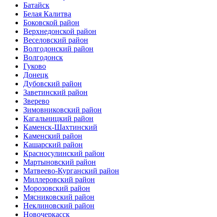
Батайск
Белая Калитва
Боковской район
Верхнедонской район
Веселовский район
Волгодонский район
Волгодонск
Гуково
Донецк
Дубовский район
Заветинский район
Зверево
Зимовниковский район
Кагальницкий район
Каменск-Шахтинский
Каменский район
Кашарский район
Красносулинский район
Мартыновский район
Матвеево-Курганский район
Миллеровский район
Морозовский район
Мясниковский район
Неклиновский район
Новочеркасск