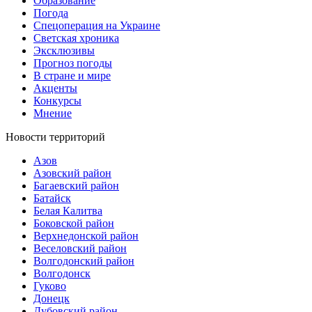
Образование
Погода
Спецоперация на Украине
Светская хроника
Эксклюзивы
Прогноз погоды
В стране и мире
Акценты
Конкурсы
Мнение
Новости территорий
Азов
Азовский район
Багаевский район
Батайск
Белая Калитва
Боковской район
Верхнедонской район
Веселовский район
Волгодонский район
Волгодонск
Гуково
Донецк
Дубовский район