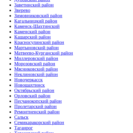
Заветинский район
Зверево
Зимовниковский район
Кагальницкий район
Каменск-Шахтинский
Каменский район
Кашарский район
Красносулинский район
Мартыновский район
Матвеево-Курганский район
Миллеровский район
Морозовский район
Мясниковский район
Неклиновский район
Новочеркасск
Новошахтинск
Октябрьский район
Орловский район
Песчанокопский район
Пролетарский район
Ремонтненский район
Сальск
Семикаракорский район
Таганрог