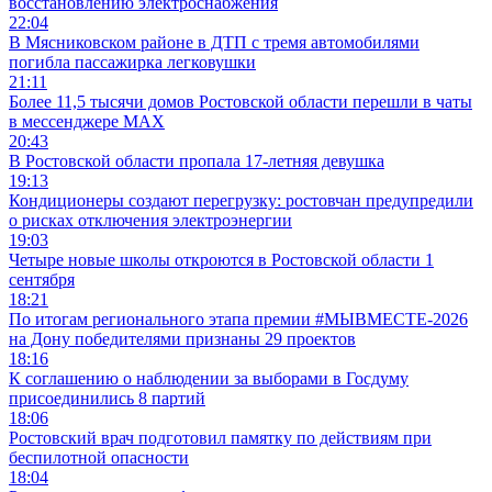
восстановлению электроснабжения
22:04
В Мясниковском районе в ДТП с тремя автомобилями
погибла пассажирка легковушки
21:11
Более 11,5 тысячи домов Ростовской области перешли в чаты
в мессенджере MAX
20:43
В Ростовской области пропала 17-летняя девушка
19:13
Кондиционеры создают перегрузку: ростовчан предупредили
о рисках отключения электроэнергии
19:03
Четыре новые школы откроются в Ростовской области 1
сентября
18:21
По итогам регионального этапа премии #МЫВМЕСТЕ-2026
на Дону победителями признаны 29 проектов
18:16
К соглашению о наблюдении за выборами в Госдуму
присоединились 8 партий
18:06
Ростовский врач подготовил памятку по действиям при
беспилотной опасности
18:04