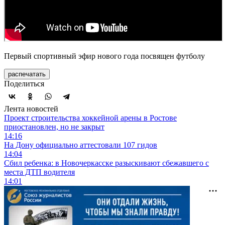
Первый спортивный эфир нового года посвящен футболу
распечатать
Поделиться
Лента новостей
Проект строительства хоккейной арены в Ростове
приостановлен, но не закрыт
14:16
На Дону официально аттестовали 107 гидов
14:04
Сбил ребенка: в Новочеркасске разыскивают сбежавшего с
места ДТП водителя
14:01