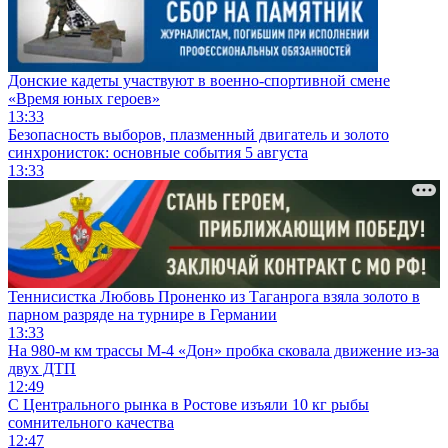
Донские кадеты участвуют в военно-спортивной смене
«Время юных героев»
13:33
Безопасность выборов, плазменный двигатель и золото
синхронисток: основные события 5 августа
13:33
Теннисистка Любовь Проненко из Таганрога взяла золото в
парном разряде на турнире в Германии
13:33
На 980‑м км трассы М‑4 «Дон» пробка сковала движение из-за
двух ДТП
12:49
С Центрального рынка в Ростове изъяли 10 кг рыбы
сомнительного качества
12:47