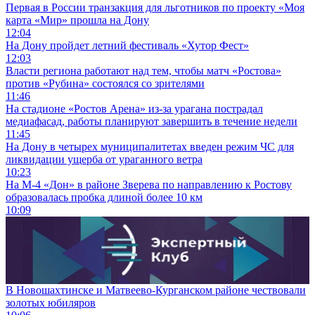
Первая в России транзакция для льготников по проекту «Моя
карта «Мир» прошла на Дону
12:04
На Дону пройдет летний фестиваль «Хутор Фест»
12:03
Власти региона работают над тем, чтобы матч «Ростова»
против «Рубина» состоялся со зрителями
11:46
На стадионе «Ростов Арена» из-за урагана пострадал
медиафасад, работы планируют завершить в течение недели
11:45
На Дону в четырех муниципалитетах введен режим ЧС для
ликвидации ущерба от ураганного ветра
10:23
На М-4 «Дон» в районе Зверева по направлению к Ростову
образовалась пробка длиной более 10 км
10:09
В Новошахтинске и Матвеево-Курганском районе чествовали
золотых юбиляров