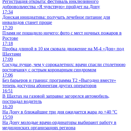
Регистрация открыта: фестиваль инклюзивного
добровольчества «Я чувствую» пройдет на Дону
17:34
Донская инициатива: получать лечебное питание для
инвалидов станет проще
17:20
Пламя не пощадило ничего: фото с мест ночных пожаров в
Ростове
17:18
Пробка длиной в 10 км сковала движение на М-4 «Дон» под
Шахтами
17:09
Сосуды лучше, чем у сорокалетних: врачи спасли столетнюю
ростовчанку с острым коронарным синдромом
17:06
Без барьеров и границ: программа Т2 «Выгодно вместе»
теперь доступна абонентам других операторов
16:51
В Шахтах на газовой заправке загорелся автомобиль,
пострадал водитель
16:20
На Дону в ближайшие три дня ожидается жара до +40 °C
15:59
На Дону молодые врачи-ординаторы выбирают работу в
медицинских организациях региона