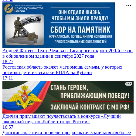
Андрей Фатеев: Театр Чехова в Таганроге откроет 200-й сезон
в обновленном здании в сентябре 2027 года
18:27
Ростовская область окажет матпомощь семьям, у которых
погибли дети из-за атаки БПЛА на Кубани
17:11
Дончан приглашают поучаствовать в конкурсе «Лучший
школьный педагог-библиотекарь России»
16:57
Донские спасатели провели профилактические занятия более