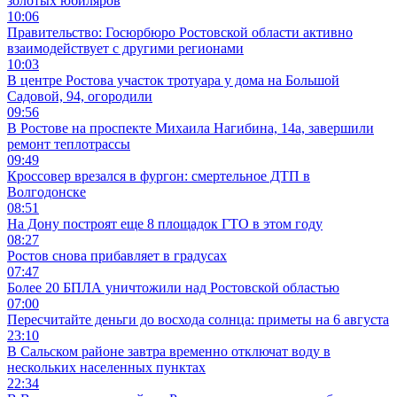
золотых юбиляров
10:06
Правительство: Госюрбюро Ростовской области активно
взаимодействует с другими регионами
10:03
В центре Ростова участок тротуара у дома на Большой
Садовой, 94, огородили
09:56
В Ростове на проспекте Михаила Нагибина, 14а, завершили
ремонт теплотрассы
09:49
Кроссовер врезался в фургон: смертельное ДТП в
Волгодонске
08:51
На Дону построят еще 8 площадок ГТО в этом году
08:27
Ростов снова прибавляет в градусах
07:47
Более 20 БПЛА уничтожили над Ростовской областью
07:00
Пересчитайте деньги до восхода солнца: приметы на 6 августа
23:10
В Сальском районе завтра временно отключат воду в
нескольких населенных пунктах
22:34