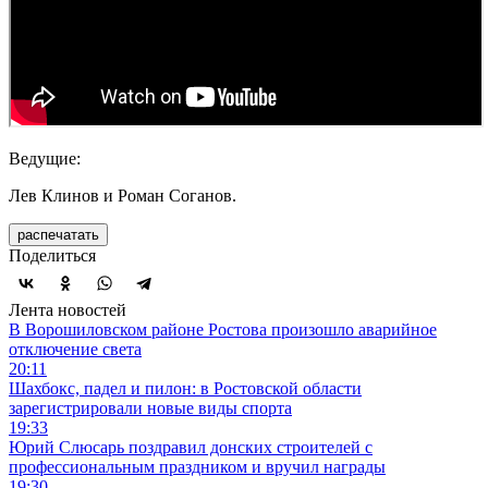
Ведущие:
Лев Клинов и Роман Соганов.
распечатать
Поделиться
Лента новостей
В Ворошиловском районе Ростова произошло аварийное
отключение света
20:11
Шахбокс, падел и пилон: в Ростовской области
зарегистрировали новые виды спорта
19:33
Юрий Слюсарь поздравил донских строителей с
профессиональным праздником и вручил награды
19:30