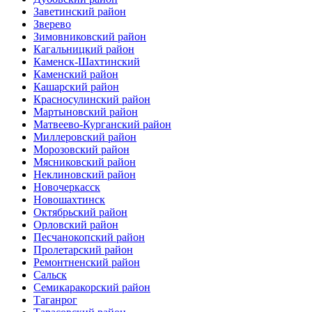
Заветинский район
Зверево
Зимовниковский район
Кагальницкий район
Каменск-Шахтинский
Каменский район
Кашарский район
Красносулинский район
Мартыновский район
Матвеево-Курганский район
Миллеровский район
Морозовский район
Мясниковский район
Неклиновский район
Новочеркасск
Новошахтинск
Октябрьский район
Орловский район
Песчанокопский район
Пролетарский район
Ремонтненский район
Сальск
Семикаракорский район
Таганрог