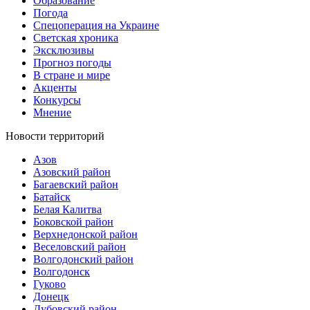
Образование
Погода
Спецоперация на Украине
Светская хроника
Эксклюзивы
Прогноз погоды
В стране и мире
Акценты
Конкурсы
Мнение
Новости территорий
Азов
Азовский район
Багаевский район
Батайск
Белая Калитва
Боковской район
Верхнедонской район
Веселовский район
Волгодонский район
Волгодонск
Гуково
Донецк
Дубовский район