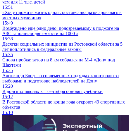
чем для 11 тыс. детей
15:51
«Хочу прожить жизнь одна»: ростовчанка разочаровалась в
местных мужчинах
15:49
Возбуждено еще одно дело: подозреваемому в поджоге на
АЗС заполняли две емкости на 1000 л
15:38
Десятки социальных инициатив из Ростовской области за 5
лет воплотились в федеральные законы
15:35
Снова пробка: затор на 8 км собрался на М-4 «Дон» под
Шахтами
15:35
Александр Брод – о современных подходах к контролю за
выборами и подготовке наблюдателей на Дону
15:20
В донских школах к 1 сентября обновят учебники
15:12
В Ростовской области до конца года откроют 49 спортивных
объектов
15:10