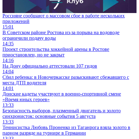
Россияне сообщают о массовом сбое в работе нескольких
приложений
15:01
В Советском районе Ростова из-за порыва на водоводе
ограничили подачу воды
14:35
Проект строительства хоккейной арены в Ростове
приостановлен, но не закрыт
14:16
На Дону официально аттестовали 107 гидов
14:04
Сбил ребенка: в Новочеркасске разыскивают сбежавшего с
места ДТП водителя
14:01
Донские кадеты участвуют в военно-спортивной смене
«Время юных героев»
13:33
Безопасность выборов, плазменный двигатель и золото
синхронисток: основные события 5 августа
13:33
Теннисистка Любовь Проненко из Таганрога взяла золото в
парном разряде на турнире в Германии
13:33