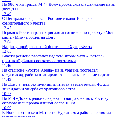
На 980‑м км трассы М‑4 «Дон» пробка сковала движение из-за
двух ДТП
12:49
С Центрального рынка в Ростове изъяли 10 кг рыбы
сомнительного качества
12:47
Первая в России транзакция для льготников по проекту «Моя
карта «Мир» прошла на Дону
12:04
На Дону пройдет летний фестиваль «Хутор Фест»
12:03
Власти региона работают над тем, чтобы матч «Ростова»
против «Рубина» состоялся со зрителями
11:46
На стадионе «Ростов Арена» из-за урагана пострадал
медиафасад, работы планируют завершить в течение недели
11:45
На Дону в четырех муниципалитетах введен режим ЧС для
ликвидации ущерба от ураганного ветра
10:23
На М-4 «Дон» в районе Зверева по направлению к Ростову
образовалась пробка длиной более 10 км
10:09
В Новошахтинске и Матвеево-Курганском районе чествовали