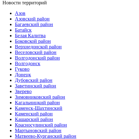
Новости территорий
Азов
Азовский район
Багаевский район
Батайск
Белая Калитва
Боковской район
Верхнедонской район
Веселовский район
Волгодонский район
Волгодонск
Гуково
Донецк
Дубовский район
Заветинский район
Зверево
Зимовниковский район
Кагальницкий район
Каменск-Шахтинский
Каменский район
Кашарский район
Красносулинский район
Мартыновский район
Матвеево-Курганский район