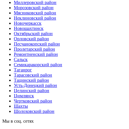
Миллеровский район
Морозовский район
Мясниковский район
Неклиновский район
Новочеркасск
Новошахтинск
Октябрьский район
Орловский район
Песчанокопский район
Пролетарский район
Ремонтненский район
Сальск
Семикаракорский район
Таганрог
Тарасовский район
Тацинский район
Усть-Донецкий район
Целинский район
Цимлянск
Чертковский район
Шахты
Шолоховский район
Мы в соц. сетях