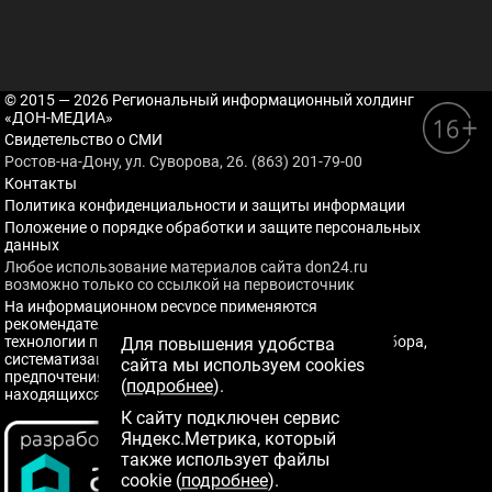
© 2015 — 2026 Региональный информационный холдинг
«ДОН-МЕДИА»
Свидетельство о СМИ
Ростов-на-Дону, ул. Суворова, 26. (863) 201-79-00
Контакты
Политика конфиденциальности и защиты информации
Положение о порядке обработки и защите персональных
данных
Любое использование материалов сайта don24.ru
возможно только со ссылкой на первоисточник
На информационном ресурсе применяются
рекомендательные технологии (информационные
технологии предоставления информации на основе сбора,
Для повышения удобства
систематизации и анализа сведений, относящихся к
сайта мы используем cookies
предпочтениям пользователей сети "Интернет",
(
подробнее
).
находящихся на территории Российской Федерации)
К сайту подключен сервис
Яндекс.Метрика, который
также использует файлы
cookie (
подробнее
).