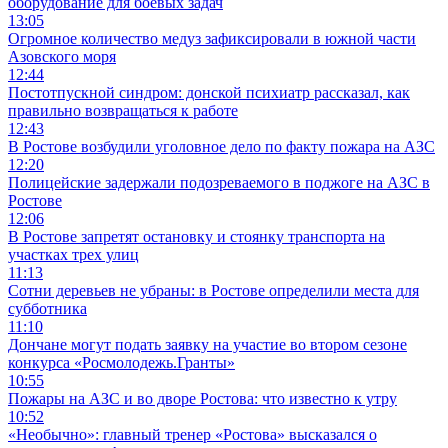
оборудование для боевых задач
13:05
Огромное количество медуз зафиксировали в южной части
Азовского моря
12:44
Постотпускной синдром: донской психиатр рассказал, как
правильно возвращаться к работе
12:43
В Ростове возбудили уголовное дело по факту пожара на АЗС
12:20
Полицейские задержали подозреваемого в поджоге на АЗС в
Ростове
12:06
В Ростове запретят остановку и стоянку транспорта на
участках трех улиц
11:13
Сотни деревьев не убраны: в Ростове определили места для
субботника
11:10
Дончане могут подать заявку на участие во втором сезоне
конкурса «Росмолодежь.Гранты»
10:55
Пожары на АЗС и во дворе Ростова: что известно к утру
10:52
«Необычно»: главный тренер «Ростова» высказался о