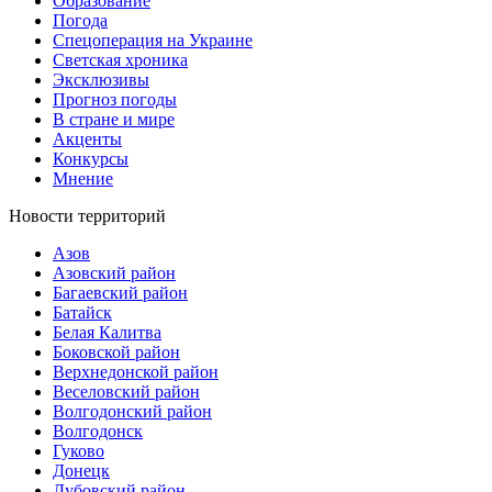
Образование
Погода
Спецоперация на Украине
Светская хроника
Эксклюзивы
Прогноз погоды
В стране и мире
Акценты
Конкурсы
Мнение
Новости территорий
Азов
Азовский район
Багаевский район
Батайск
Белая Калитва
Боковской район
Верхнедонской район
Веселовский район
Волгодонский район
Волгодонск
Гуково
Донецк
Дубовский район