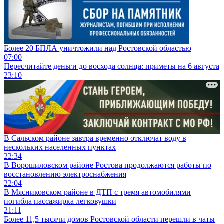
Более 20 БПЛА уничтожили над Ростовской областью
07:00
Пересчитайте деньги до восхода солнца: приметы на 6 августа
23:10
В Сальском районе завтра временно отключат воду в
нескольких населенных пунктах
22:34
В Ворошиловском районе Ростова продолжаются работы по
восстановлению электроснабжения
22:04
В Мясниковском районе в ДТП с тремя автомобилями
погибла пассажирка легковушки
21:11
Более 11,5 тысячи домов Ростовской области перешли в чаты