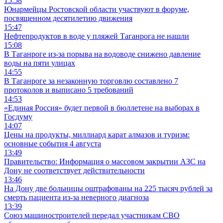
15:58
Юнармейцы Ростовской области участвуют в форуме,
посвященном десятилетию движения
15:47
Нефтепродуктов в воде у пляжей Таганрога не нашли
15:08
В Таганроге из-за порыва на водоводе снижено давление
воды на пяти улицах
14:55
В Таганроге за незаконную торговлю составлено 7
протоколов и выписано 5 требований
14:53
«Единая Россия» будет первой в бюллетене на выборах в
Госдуму
14:07
Цены на продукты, миллиард карат алмазов и туризм:
основные события 4 августа
13:49
Правительство: Информация о массовом закрытии АЗС на
Дону не соответствует действительности
13:46
На Дону две больницы оштрафованы на 225 тысяч рублей за
смерть пациента из-за неверного диагноза
13:39
Союз машиностроителей передал участникам СВО