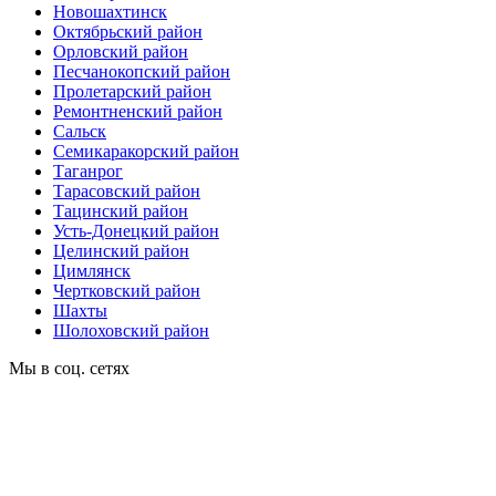
Новошахтинск
Октябрьский район
Орловский район
Песчанокопский район
Пролетарский район
Ремонтненский район
Сальск
Семикаракорский район
Таганрог
Тарасовский район
Тацинский район
Усть-Донецкий район
Целинский район
Цимлянск
Чертковский район
Шахты
Шолоховский район
Мы в соц. сетях