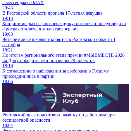
в мессенджере MAX
20:43
В Ростовской области пропала 17-летняя девушка
19:13
Кондиционеры создают перегрузку: ростовчан предупредили
о рисках отключения электроэнергии
19:03
Четыре новые школы откроются в Ростовской области 1
сентября
18:21
По итогам регионального этапа премии #МЫВМЕСТЕ-2026
на Дону победителями признаны 29 проектов
18:16
К соглашению о наблюдении за выборами в Госдуму
присоединились 8 партий
18:06
Ростовский врач подготовил памятку по действиям при
беспилотной опасности
18:04
Регистрация открыта: фестиваль инклюзивного