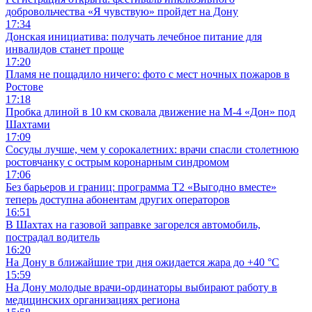
добровольчества «Я чувствую» пройдет на Дону
17:34
Донская инициатива: получать лечебное питание для
инвалидов станет проще
17:20
Пламя не пощадило ничего: фото с мест ночных пожаров в
Ростове
17:18
Пробка длиной в 10 км сковала движение на М-4 «Дон» под
Шахтами
17:09
Сосуды лучше, чем у сорокалетних: врачи спасли столетнюю
ростовчанку с острым коронарным синдромом
17:06
Без барьеров и границ: программа Т2 «Выгодно вместе»
теперь доступна абонентам других операторов
16:51
В Шахтах на газовой заправке загорелся автомобиль,
пострадал водитель
16:20
На Дону в ближайшие три дня ожидается жара до +40 °C
15:59
На Дону молодые врачи-ординаторы выбирают работу в
медицинских организациях региона