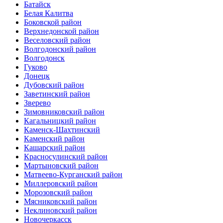
Батайск
Белая Калитва
Боковской район
Верхнедонской район
Веселовский район
Волгодонский район
Волгодонск
Гуково
Донецк
Дубовский район
Заветинский район
Зверево
Зимовниковский район
Кагальницкий район
Каменск-Шахтинский
Каменский район
Кашарский район
Красносулинский район
Мартыновский район
Матвеево-Курганский район
Миллеровский район
Морозовский район
Мясниковский район
Неклиновский район
Новочеркасск