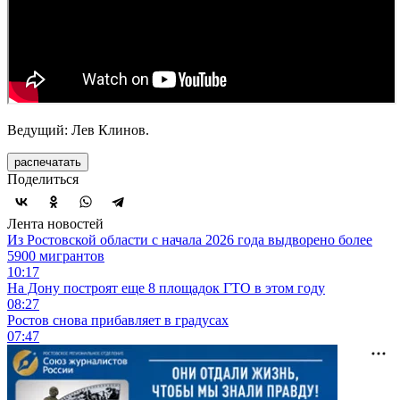
Ведущий: Лев Клинов.
распечатать
Поделиться
Лента новостей
Из Ростовской области с начала 2026 года выдворено более
5900 мигрантов
10:17
На Дону построят еще 8 площадок ГТО в этом году
08:27
Ростов снова прибавляет в градусах
07:47