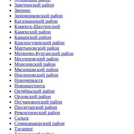
Заветинский район
Зверево
Зимовниковский район
Кагальницкий район
Каменск-Шахтинский
Каменский район
Кашарский район
Красносулинский район
Мартыновский район
Матвеево-Курганский район
Миллеровский район
Морозовский район
Мясниковский район
Неклиновский район
Новочеркасск
Новошахтинск
Октябрьский район
Орловский район
Песчанокопский район
Пролетарский район
Ремонтненский район
Сальск
Семикаракорский район
Таганрог