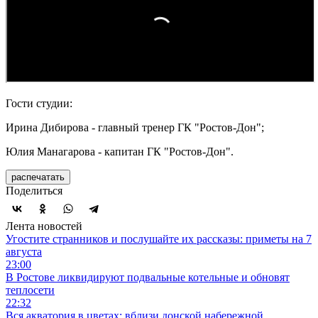
Гости студии:
Ирина Дибирова - главный тренер ГК "Ростов-Дон";
Юлия Манагарова - капитан ГК "Ростов-Дон".
распечатать
Поделиться
Лента новостей
Угостите странников и послушайте их рассказы: приметы на 7
августа
23:00
В Ростове ликвидируют подвальные котельные и обновят
теплосети
22:32
Вся акватория в цветах: вблизи донской набережной