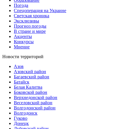
Образование
Погода
Спецоперация на Украине
Светская хроника
Эксклюзивы
Прогноз погоды
В стране и мире
Акценты
Конкурсы
Мнение
Новости территорий
Азов
Азовский район
Багаевский район
Батайск
Белая Калитва
Боковской район
Верхнедонской район
Веселовский район
Волгодонский район
Волгодонск
Гуково
Донецк
Дубовский район