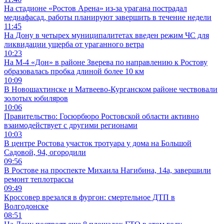
На стадионе «Ростов Арена» из-за урагана пострадал
медиафасад, работы планируют завершить в течение недели
11:45
На Дону в четырех муниципалитетах введен режим ЧС для
ликвидации ущерба от ураганного ветра
10:23
На М-4 «Дон» в районе Зверева по направлению к Ростову
образовалась пробка длиной более 10 км
10:09
В Новошахтинске и Матвеево-Курганском районе чествовали
золотых юбиляров
10:06
Правительство: Госюрбюро Ростовской области активно
взаимодействует с другими регионами
10:03
В центре Ростова участок тротуара у дома на Большой
Садовой, 94, огородили
09:56
В Ростове на проспекте Михаила Нагибина, 14а, завершили
ремонт теплотрассы
09:49
Кроссовер врезался в фургон: смертельное ДТП в
Волгодонске
08:51