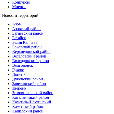
Конкурсы
Мнение
Новости территорий
Азов
Азовский район
Багаевский район
Батайск
Белая Калитва
Боковской район
Верхнедонской район
Веселовский район
Волгодонский район
Волгодонск
Гуково
Донецк
Дубовский район
Заветинский район
Зверево
Зимовниковский район
Кагальницкий район
Каменск-Шахтинский
Каменский район
Кашарский район