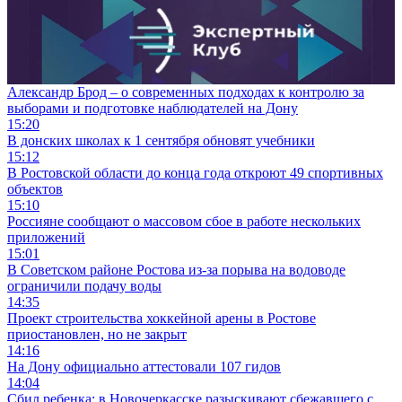
Александр Брод – о современных подходах к контролю за
выборами и подготовке наблюдателей на Дону
15:20
В донских школах к 1 сентября обновят учебники
15:12
В Ростовской области до конца года откроют 49 спортивных
объектов
15:10
Россияне сообщают о массовом сбое в работе нескольких
приложений
15:01
В Советском районе Ростова из-за порыва на водоводе
ограничили подачу воды
14:35
Проект строительства хоккейной арены в Ростове
приостановлен, но не закрыт
14:16
На Дону официально аттестовали 107 гидов
14:04
Сбил ребенка: в Новочеркасске разыскивают сбежавшего с