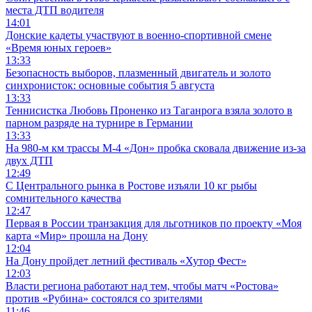
места ДТП водителя
14:01
Донские кадеты участвуют в военно-спортивной смене
«Время юных героев»
13:33
Безопасность выборов, плазменный двигатель и золото
синхронисток: основные события 5 августа
13:33
Теннисистка Любовь Проненко из Таганрога взяла золото в
парном разряде на турнире в Германии
13:33
На 980‑м км трассы М‑4 «Дон» пробка сковала движение из-за
двух ДТП
12:49
С Центрального рынка в Ростове изъяли 10 кг рыбы
сомнительного качества
12:47
Первая в России транзакция для льготников по проекту «Моя
карта «Мир» прошла на Дону
12:04
На Дону пройдет летний фестиваль «Хутор Фест»
12:03
Власти региона работают над тем, чтобы матч «Ростова»
против «Рубина» состоялся со зрителями
11:46