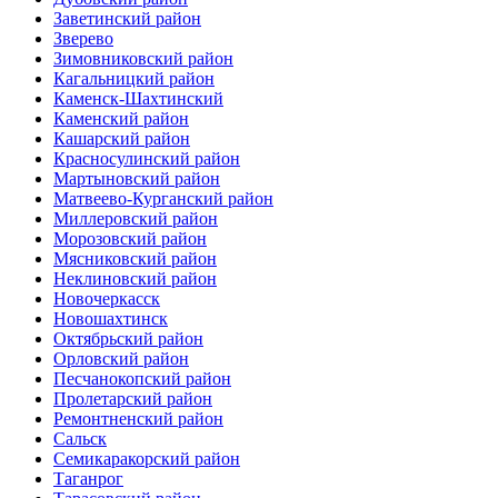
Заветинский район
Зверево
Зимовниковский район
Кагальницкий район
Каменск-Шахтинский
Каменский район
Кашарский район
Красносулинский район
Мартыновский район
Матвеево-Курганский район
Миллеровский район
Морозовский район
Мясниковский район
Неклиновский район
Новочеркасск
Новошахтинск
Октябрьский район
Орловский район
Песчанокопский район
Пролетарский район
Ремонтненский район
Сальск
Семикаракорский район
Таганрог