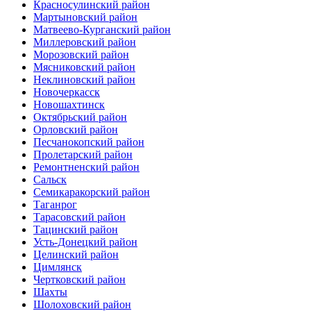
Красносулинский район
Мартыновский район
Матвеево-Курганский район
Миллеровский район
Морозовский район
Мясниковский район
Неклиновский район
Новочеркасск
Новошахтинск
Октябрьский район
Орловский район
Песчанокопский район
Пролетарский район
Ремонтненский район
Сальск
Семикаракорский район
Таганрог
Тарасовский район
Тацинский район
Усть-Донецкий район
Целинский район
Цимлянск
Чертковский район
Шахты
Шолоховский район