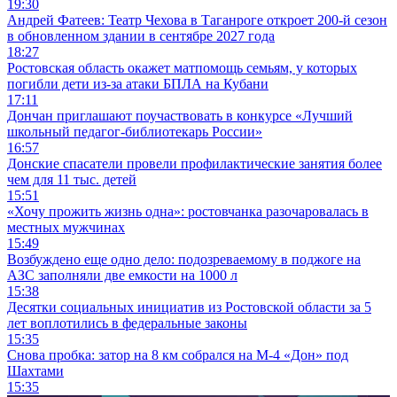
19:30
Андрей Фатеев: Театр Чехова в Таганроге откроет 200-й сезон
в обновленном здании в сентябре 2027 года
18:27
Ростовская область окажет матпомощь семьям, у которых
погибли дети из-за атаки БПЛА на Кубани
17:11
Дончан приглашают поучаствовать в конкурсе «Лучший
школьный педагог-библиотекарь России»
16:57
Донские спасатели провели профилактические занятия более
чем для 11 тыс. детей
15:51
«Хочу прожить жизнь одна»: ростовчанка разочаровалась в
местных мужчинах
15:49
Возбуждено еще одно дело: подозреваемому в поджоге на
АЗС заполняли две емкости на 1000 л
15:38
Десятки социальных инициатив из Ростовской области за 5
лет воплотились в федеральные законы
15:35
Снова пробка: затор на 8 км собрался на М-4 «Дон» под
Шахтами
15:35