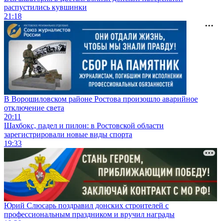
распустились кувшинки
21:18
В Ворошиловском районе Ростова произошло аварийное
отключение света
20:11
Шахбокс, падел и пилон: в Ростовской области
зарегистрировали новые виды спорта
19:33
Юрий Слюсарь поздравил донских строителей с
профессиональным праздником и вручил награды