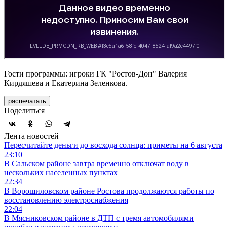
Гости программы: игроки ГК "Ростов-Дон" Валерия
Кирдяшева и Екатерина Зеленкова.
распечатать
Поделиться
Лента новостей
Пересчитайте деньги до восхода солнца: приметы на 6 августа
23:10
В Сальском районе завтра временно отключат воду в
нескольких населенных пунктах
22:34
В Ворошиловском районе Ростова продолжаются работы по
восстановлению электроснабжения
22:04
В Мясниковском районе в ДТП с тремя автомобилями