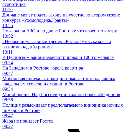
субботника
11:10
Дончане могут подать заявку на участие во втором сезоне
конкурса «Росмолодежь.Гранты»
10:55
Пожары на АЗС и во дворе Ростова: что известно к утру
10:52
«Необычно»: главный тренер «Ростова» высказался о
разгроме над «Акроном»
10:11
В Целинском районе зарегистрировали 100-го малыша
09:54
На Западном в Ростове горела квартира
09:47
Мобильная приемная полиции помогает пострадавшим
владельцам сгоревших машин в Ростове
09:34
Минобороны: Над Россией уничтожили более 450 дронов
08:56
Полиция разыскивает предполагаемого виновника ночных
пожаров в Ростове
08:47
Жара не покидает Ростов
08:27