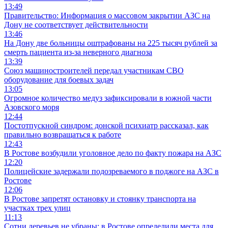
13:49
Правительство: Информация о массовом закрытии АЗС на
Дону не соответствует действительности
13:46
На Дону две больницы оштрафованы на 225 тысяч рублей за
смерть пациента из-за неверного диагноза
13:39
Союз машиностроителей передал участникам СВО
оборудование для боевых задач
13:05
Огромное количество медуз зафиксировали в южной части
Азовского моря
12:44
Постотпускной синдром: донской психиатр рассказал, как
правильно возвращаться к работе
12:43
В Ростове возбудили уголовное дело по факту пожара на АЗС
12:20
Полицейские задержали подозреваемого в поджоге на АЗС в
Ростове
12:06
В Ростове запретят остановку и стоянку транспорта на
участках трех улиц
11:13
Сотни деревьев не убраны: в Ростове определили места для