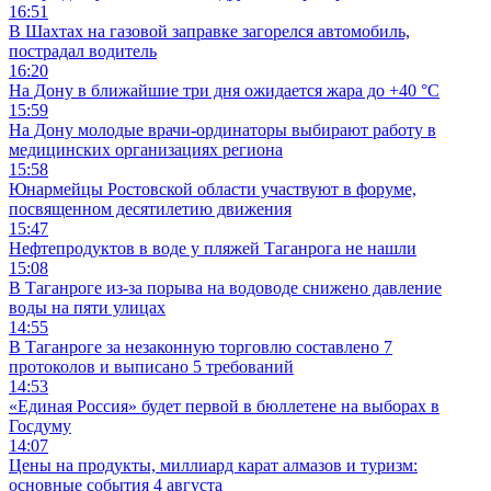
16:51
В Шахтах на газовой заправке загорелся автомобиль,
пострадал водитель
16:20
На Дону в ближайшие три дня ожидается жара до +40 °C
15:59
На Дону молодые врачи-ординаторы выбирают работу в
медицинских организациях региона
15:58
Юнармейцы Ростовской области участвуют в форуме,
посвященном десятилетию движения
15:47
Нефтепродуктов в воде у пляжей Таганрога не нашли
15:08
В Таганроге из-за порыва на водоводе снижено давление
воды на пяти улицах
14:55
В Таганроге за незаконную торговлю составлено 7
протоколов и выписано 5 требований
14:53
«Единая Россия» будет первой в бюллетене на выборах в
Госдуму
14:07
Цены на продукты, миллиард карат алмазов и туризм:
основные события 4 августа