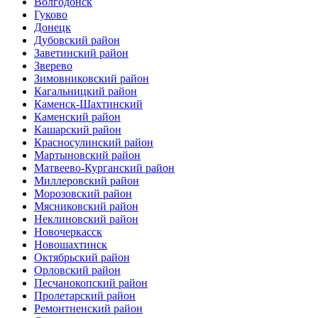
Волгодонск
Гуково
Донецк
Дубовский район
Заветинский район
Зверево
Зимовниковский район
Кагальницкий район
Каменск-Шахтинский
Каменский район
Кашарский район
Красносулинский район
Мартыновский район
Матвеево-Курганский район
Миллеровский район
Морозовский район
Мясниковский район
Неклиновский район
Новочеркасск
Новошахтинск
Октябрьский район
Орловский район
Песчанокопский район
Пролетарский район
Ремонтненский район