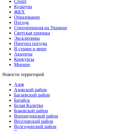
Спорт
Культура
ЖКХ
Образование
Погода
Спецоперация на Украине
Светская хроника
Эксклюзивы
Прогноз погоды
В стране и мире
Акценты
Конкурсы
Мнение
Новости территорий
Азов
Азовский район
Багаевский район
Батайск
Белая Калитва
Боковской район
Верхнедонской район
Веселовский район
Волгодонский район