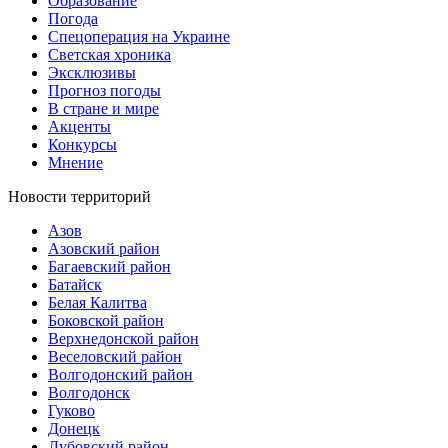
Образование
Погода
Спецоперация на Украине
Светская хроника
Эксклюзивы
Прогноз погоды
В стране и мире
Акценты
Конкурсы
Мнение
Новости территорий
Азов
Азовский район
Багаевский район
Батайск
Белая Калитва
Боковской район
Верхнедонской район
Веселовский район
Волгодонский район
Волгодонск
Гуково
Донецк
Дубовский район