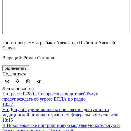
Гости программы: рыбаки Александр Цыбин и Алексей
Салуи.
Ведущий: Роман Соганов.
распечатать
Поделиться
Лента новостей
На трассе Р-280 «Новороссия» водителей будут
предупреждать об угрозе БПЛА по радио
18:37
На Дону обсудили вопросы повышения доступности
медицинской помощи с участием федеральных экспертов
18:15
В Новочеркасске построят новую модульную котельную и
благоустроят проспект Платовский