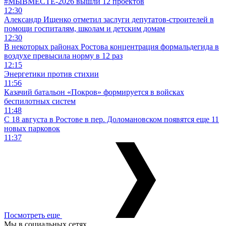
#МЫВМЕСТЕ-2026 вышли 12 проектов
12:30
Александр Ищенко отметил заслуги депутатов-строителей в
помощи госпиталям, школам и детским домам
12:30
В некоторых районах Ростова концентрация формальдегида в
воздухе превысила норму в 12 раз
12:15
Энергетики против стихии
11:56
Казачий батальон «Покров» формируется в войсках
беспилотных систем
11:48
С 18 августа в Ростове в пер. Доломановском появятся еще 11
новых парковок
11:37
Посмотреть еще
Мы в социальных сетях