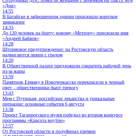
Сотрудники ДПС помогли женщине с ребенком на трассе М-4
«Дон»
14:55
В Батайске в заброшенном здании произошло короткое
замыкание
14:33
До 120 человек на борту: новому «Метеору» присвоили имя
«Андрей Байков»
14:28
Штормовое предупреждение: на Ростовскую область
надвигаются ливни с градом
14:20
В Общественной палате предложили сократить рабочий день
из-за жары
13:59
Памятник Ермаку в Новочеркасске перекрасили в черный
цвет – общественники бьют тревогу
13:43
Мем с Путиным, российские лекарства и уникальные
операции: основные события 6 августа
13:38
Проект Таганрогского музея победил во втором конкурсе
программы «Красота внутри»
12:57
От Ростовской области в полуфинал премии