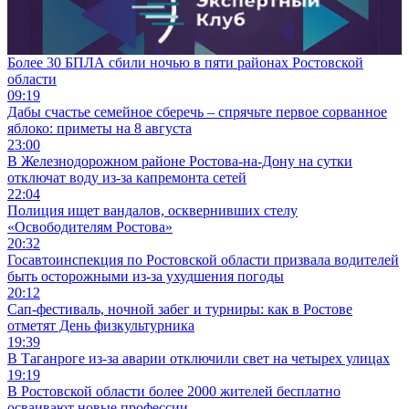
Более 30 БПЛА сбили ночью в пяти районах Ростовской
области
09:19
Дабы счастье семейное сберечь – спрячьте первое сорванное
яблоко: приметы на 8 августа
23:00
В Железнодорожном районе Ростова-на-Дону на сутки
отключат воду из-за капремонта сетей
22:04
Полиция ищет вандалов, осквернивших стелу
«Освободителям Ростова»
20:32
Госавтоинспекция по Ростовской области призвала водителей
быть осторожными из-за ухудшения погоды
20:12
Сап-фестиваль, ночной забег и турниры: как в Ростове
отметят День физкультурника
19:39
В Таганроге из-за аварии отключили свет на четырех улицах
19:19
В Ростовской области более 2000 жителей бесплатно
осваивают новые профессии