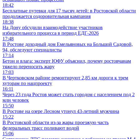
18:42
Бесплатные путевки для 17 тысяч детей: в Ростовской области
продолжается оздоровительная кампания
18:38
На Дону обсудили взаимодействие участников
избирательного процесса в период ЕДГ-2026
17:48
В Ростове доходный дом Емельяновых на Большой Садовой,
94, обследуют специалисты
17:14
Бетон и влага: эксперт ЮФУ объяснил, почему ростовчанам
тяжело переносить жару
17:03
В Чертковском районе ремонтируют 2,85 км дороги к трем
хуторам по нацпроекту
16:11
Через 23 года Ростов может стать городом с населением под 2
млн человек
15:50
В Ростове на озере Лесном утонул 43-летний мужчина
15:22
В Ростовской области из-за жары проезжую часть
федеральных трасс поливают водой
15:06