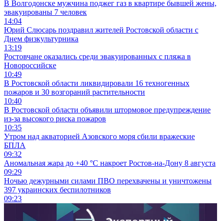
В Волгодонске мужчина поджег газ в квартире бывшей жены,
эвакуированы 7 человек
14:04
Юрий Слюсарь поздравил жителей Ростовской области с
Днем физкультурника
13:19
Ростовчане оказались среди эвакуированных с пляжа в
Новороссийске
10:49
В Ростовской области ликвидировали 16 техногенных
пожаров и 30 возгораний растительности
10:40
В Ростовской области объявили штормовое предупреждение
из-за высокого риска пожаров
10:35
Утром над акваторией Азовского моря сбили вражеские
БПЛА
09:32
Аномальная жара до +40 °C накроет Ростов-на-Дону 8 августа
09:29
Ночью дежурными силами ПВО перехвачены и уничтожены
397 украинских беспилотников
09:23