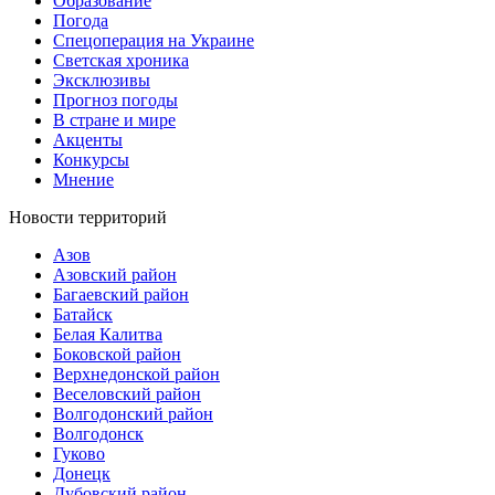
Образование
Погода
Спецоперация на Украине
Светская хроника
Эксклюзивы
Прогноз погоды
В стране и мире
Акценты
Конкурсы
Мнение
Новости территорий
Азов
Азовский район
Багаевский район
Батайск
Белая Калитва
Боковской район
Верхнедонской район
Веселовский район
Волгодонский район
Волгодонск
Гуково
Донецк
Дубовский район