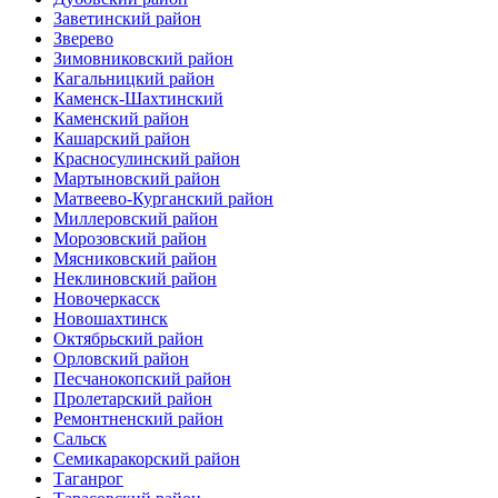
Заветинский район
Зверево
Зимовниковский район
Кагальницкий район
Каменск-Шахтинский
Каменский район
Кашарский район
Красносулинский район
Мартыновский район
Матвеево-Курганский район
Миллеровский район
Морозовский район
Мясниковский район
Неклиновский район
Новочеркасск
Новошахтинск
Октябрьский район
Орловский район
Песчанокопский район
Пролетарский район
Ремонтненский район
Сальск
Семикаракорский район
Таганрог