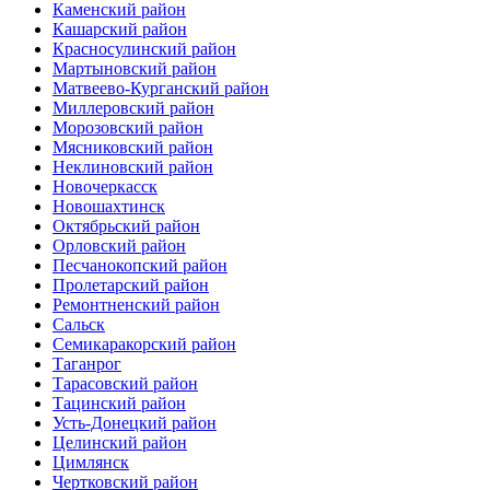
Каменский район
Кашарский район
Красносулинский район
Мартыновский район
Матвеево-Курганский район
Миллеровский район
Морозовский район
Мясниковский район
Неклиновский район
Новочеркасск
Новошахтинск
Октябрьский район
Орловский район
Песчанокопский район
Пролетарский район
Ремонтненский район
Сальск
Семикаракорский район
Таганрог
Тарасовский район
Тацинский район
Усть-Донецкий район
Целинский район
Цимлянск
Чертковский район