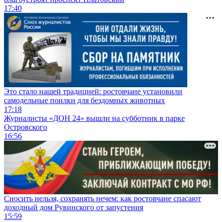
17:40
Это стало нашей традицией: ростовчане установили
самодельные поилки для бездомных животных
17:18
Журналисты «ДОН 24» вышли на субботник в парке
Островского
16:56
Сносить нельзя, сохранять нечем: как ростовчане спасают
доходный дом Рувинского от запустения
15:59