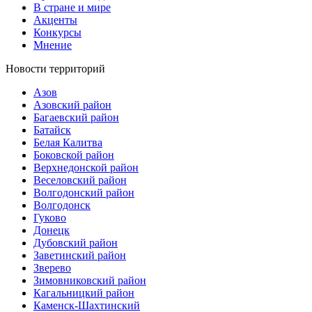
В стране и мире
Акценты
Конкурсы
Мнение
Новости территорий
Азов
Азовский район
Багаевский район
Батайск
Белая Калитва
Боковской район
Верхнедонской район
Веселовский район
Волгодонский район
Волгодонск
Гуково
Донецк
Дубовский район
Заветинский район
Зверево
Зимовниковский район
Кагальницкий район
Каменск-Шахтинский