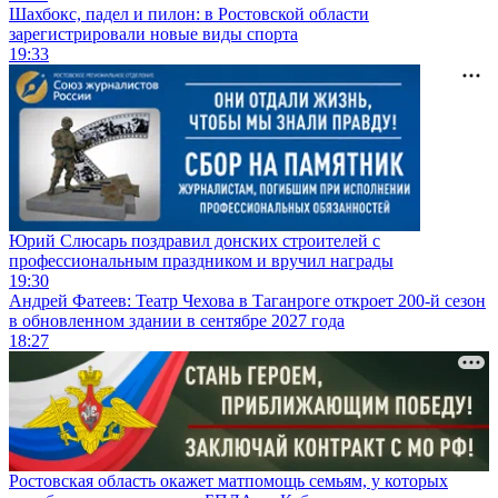
Шахбокс, падел и пилон: в Ростовской области
зарегистрировали новые виды спорта
19:33
Юрий Слюсарь поздравил донских строителей с
профессиональным праздником и вручил награды
19:30
Андрей Фатеев: Театр Чехова в Таганроге откроет 200-й сезон
в обновленном здании в сентябре 2027 года
18:27
Ростовская область окажет матпомощь семьям, у которых