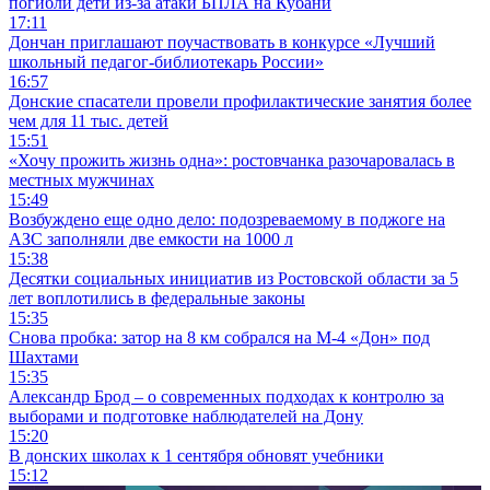
погибли дети из-за атаки БПЛА на Кубани
17:11
Дончан приглашают поучаствовать в конкурсе «Лучший
школьный педагог-библиотекарь России»
16:57
Донские спасатели провели профилактические занятия более
чем для 11 тыс. детей
15:51
«Хочу прожить жизнь одна»: ростовчанка разочаровалась в
местных мужчинах
15:49
Возбуждено еще одно дело: подозреваемому в поджоге на
АЗС заполняли две емкости на 1000 л
15:38
Десятки социальных инициатив из Ростовской области за 5
лет воплотились в федеральные законы
15:35
Снова пробка: затор на 8 км собрался на М-4 «Дон» под
Шахтами
15:35
Александр Брод – о современных подходах к контролю за
выборами и подготовке наблюдателей на Дону
15:20
В донских школах к 1 сентября обновят учебники
15:12