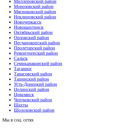
Миллеровский район
Морозовский район
Мясниковский район
Неклиновский район
Новочеркасск
Новошахтинск
Октябрьский район
Орловский район
Песчанокопский район
Пролетарский район
Ремонтненский район
Сальск
Семикаракорский район
Таганрог
Тарасовский район
Тацинский район
Усть-Донецкий район
Целинский район
Цимлянск
Чертковский район
Шахты
Шолоховский район
Мы в соц. сетях