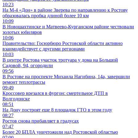
10:23
На М-4 «Дон» в районе Зверева по направлению к Ростову
образовалась пробка длиной более 10 км
10:09
В Новошахтинске и Матвеево-Курганском районе чествовали
золотых юбиляров
10:06
Правительство: Госюрбюро Ростовской области активно
взаимодействует с другими регионами
10:03
В центре Ростова участок тротуара у дома на Большой
Садовой, 94, огородили
09:56
В Ростове на проспекте Михаила Нагибина, 14а, завершили
ремонт теплотрассы
09:49
Кроссовер врезался в фургон: смертельное ДТП в
Волгодонске
08:51
На Дону построят еще 8 площадок ГТО в этом году
08:27
Ростов снова прибавляет в градусах
07:47
Более 20 БПЛА уничтожили над Ростовской областью
07:00