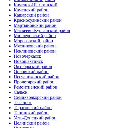
Каменск-Шахтинский
Каменский район
Кашарский район
Красносулинский район
Мартыновский район
Матвеево-Курганский район
Миллеровский район
Морозовский район
Мясниковский район
Неклиновский район
Новочеркасск
Новошахтинск
Октябрьский район
Орловский район
Песчанокопский район
Пролетарский район
Ремонтненский район
Сальск
Семикаракорский район
Таганрог
Тарасовский район
Тацинский район
Усть-Донецкий район
Целинский район