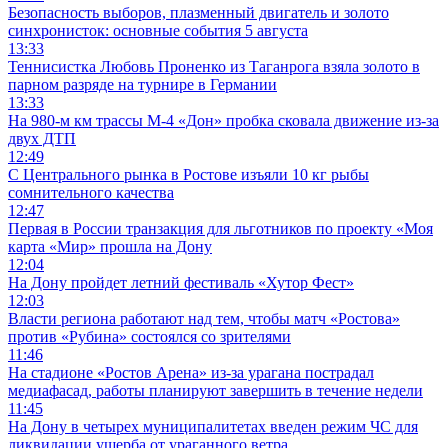
Безопасность выборов, плазменный двигатель и золото
синхронисток: основные события 5 августа
13:33
Теннисистка Любовь Проненко из Таганрога взяла золото в
парном разряде на турнире в Германии
13:33
На 980‑м км трассы М‑4 «Дон» пробка сковала движение из-за
двух ДТП
12:49
С Центрального рынка в Ростове изъяли 10 кг рыбы
сомнительного качества
12:47
Первая в России транзакция для льготников по проекту «Моя
карта «Мир» прошла на Дону
12:04
На Дону пройдет летний фестиваль «Хутор Фест»
12:03
Власти региона работают над тем, чтобы матч «Ростова»
против «Рубина» состоялся со зрителями
11:46
На стадионе «Ростов Арена» из-за урагана пострадал
медиафасад, работы планируют завершить в течение недели
11:45
На Дону в четырех муниципалитетах введен режим ЧС для
ликвидации ущерба от ураганного ветра