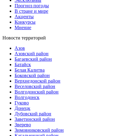
Эксклюзивы
Прогноз погоды
В стране и мире
Акценты
Конкурсы
Мнение
Новости территорий
Азов
Азовский район
Багаевский район
Батайск
Белая Калитва
Боковской район
Верхнедонской район
Веселовский район
Волгодонский район
Волгодонск
Гуково
Донецк
Дубовский район
Заветинский район
Зверево
Зимовниковский район
Кагальницкий район