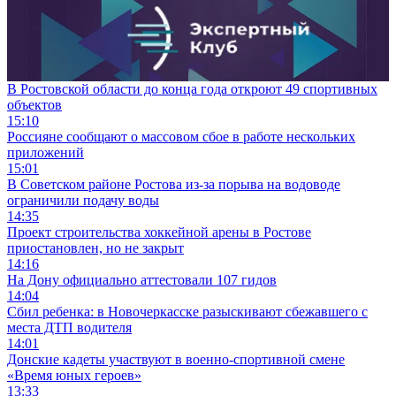
В Ростовской области до конца года откроют 49 спортивных
объектов
15:10
Россияне сообщают о массовом сбое в работе нескольких
приложений
15:01
В Советском районе Ростова из-за порыва на водоводе
ограничили подачу воды
14:35
Проект строительства хоккейной арены в Ростове
приостановлен, но не закрыт
14:16
На Дону официально аттестовали 107 гидов
14:04
Сбил ребенка: в Новочеркасске разыскивают сбежавшего с
места ДТП водителя
14:01
Донские кадеты участвуют в военно-спортивной смене
«Время юных героев»
13:33