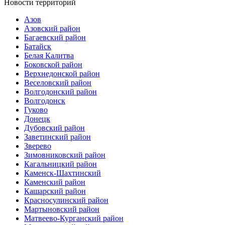
Новости территорий
Азов
Азовский район
Багаевский район
Батайск
Белая Калитва
Боковской район
Верхнедонской район
Веселовский район
Волгодонский район
Волгодонск
Гуково
Донецк
Дубовский район
Заветинский район
Зверево
Зимовниковский район
Кагальницкий район
Каменск-Шахтинский
Каменский район
Кашарский район
Красносулинский район
Мартыновский район
Матвеево-Курганский район