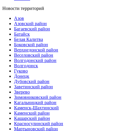
Новости территорий
Азов
Азовский район
Багаевский район
Батайск
Белая Калитва
Боковской район
Верхнедонской район
Веселовский район
Волгодонский район
Волгодонск
Гуково
Донецк
Дубовский район
Заветинский район
Зверево
Зимовниковский район
Кагальницкий район
Каменск-Шахтинский
Каменский район
Кашарский район
Красносулинский район
Мартыновский район