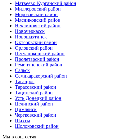
Матвеево-Курганский район
Миллеровский район
Морозовский район
Мясниковский район
Неклиновский район
Новочеркасск
Новошахтинск
Октябрьский район
Орловский район
Песчанокопский район
Пролетарский район
Ремонтненский район
Сальск
Семикаракорский район
Таганрог
Тарасовский район
Тацинский район
Усть-Донецкий район
Целинский район
Цимлянск
Чертковский район
Шахты
Шолоховский район
Мы в соц. сетях