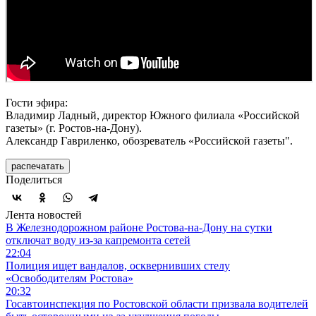
Гости эфира:
Владимир Ладный, директор Южного филиала «Российской
газеты» (г. Ростов-на-Дону).
Александр Гавриленко, обозреватель «Российской газеты".
распечатать
Поделиться
Лента новостей
В Железнодорожном районе Ростова-на-Дону на сутки
отключат воду из-за капремонта сетей
22:04
Полиция ищет вандалов, осквернивших стелу
«Освободителям Ростова»
20:32
Госавтоинспекция по Ростовской области призвала водителей