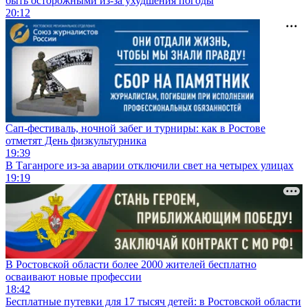
быть осторожными из-за ухудшения погоды
20:12
Сап-фестиваль, ночной забег и турниры: как в Ростове
отметят День физкультурника
19:39
В Таганроге из-за аварии отключили свет на четырех улицах
19:19
В Ростовской области более 2000 жителей бесплатно
осваивают новые профессии
18:42
Бесплатные путевки для 17 тысяч детей: в Ростовской области