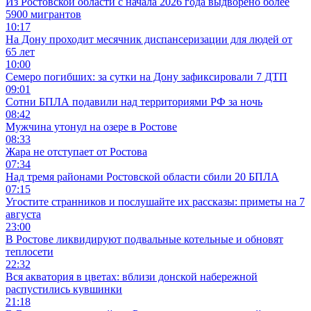
Из Ростовской области с начала 2026 года выдворено более
5900 мигрантов
10:17
На Дону проходит месячник диспансеризации для людей от
65 лет
10:00
Семеро погибших: за сутки на Дону зафиксировали 7 ДТП
09:01
Сотни БПЛА подавили над территориями РФ за ночь
08:42
Мужчина утонул на озере в Ростове
08:33
Жара не отступает от Ростова
07:34
Над тремя районами Ростовской области сбили 20 БПЛА
07:15
Угостите странников и послушайте их рассказы: приметы на 7
августа
23:00
В Ростове ликвидируют подвальные котельные и обновят
теплосети
22:32
Вся акватория в цветах: вблизи донской набережной
распустились кувшинки
21:18