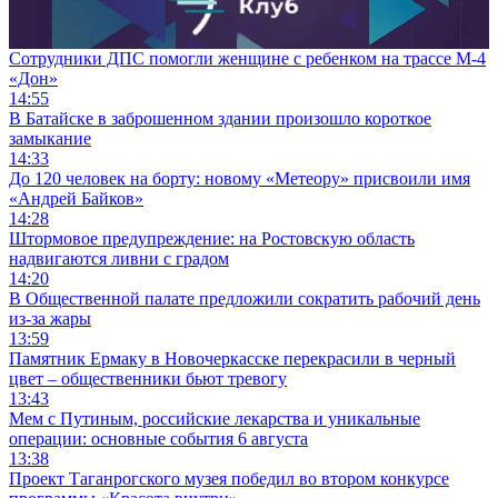
Сотрудники ДПС помогли женщине с ребенком на трассе М-4
«Дон»
14:55
В Батайске в заброшенном здании произошло короткое
замыкание
14:33
До 120 человек на борту: новому «Метеору» присвоили имя
«Андрей Байков»
14:28
Штормовое предупреждение: на Ростовскую область
надвигаются ливни с градом
14:20
В Общественной палате предложили сократить рабочий день
из-за жары
13:59
Памятник Ермаку в Новочеркасске перекрасили в черный
цвет – общественники бьют тревогу
13:43
Мем с Путиным, российские лекарства и уникальные
операции: основные события 6 августа
13:38
Проект Таганрогского музея победил во втором конкурсе