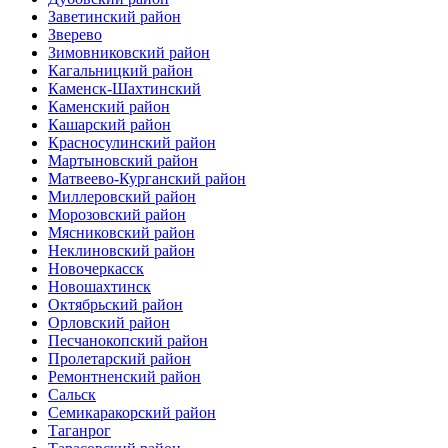
Заветинский район
Зверево
Зимовниковский район
Кагальницкий район
Каменск-Шахтинский
Каменский район
Кашарский район
Красносулинский район
Мартыновский район
Матвеево-Курганский район
Миллеровский район
Морозовский район
Мясниковский район
Неклиновский район
Новочеркасск
Новошахтинск
Октябрьский район
Орловский район
Песчанокопский район
Пролетарский район
Ремонтненский район
Сальск
Семикаракорский район
Таганрог