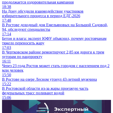
продолжается оздоровительная кампания
18:38
На Дону обсудили взаимодействие участников
избирательного процесса в период ЕДГ-2026
17:48
В Ростове доходный дом Емельяновых на Большой Садовой,
94, обследуют специалисты
17:14
Бетон и влага: эксперт ЮФУ объяснил, почему ростовчанам
тяжело переносить жару
17:03
В Чертковском районе ремонтируют 2,85 км дороги к трем
хуторам по нацпроекту
16:11
Через 23 года Ростов может стать городом с населением под 2
млн человек
15:50
В Ростове на озере Лесном утонул 43-летний мужчина
15:22
В Ростовской области из-за жары проезжую часть
федеральных трасс поливают водой
15:06