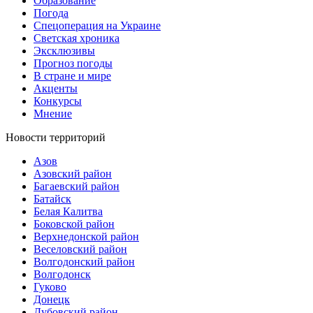
Образование
Погода
Спецоперация на Украине
Светская хроника
Эксклюзивы
Прогноз погоды
В стране и мире
Акценты
Конкурсы
Мнение
Новости территорий
Азов
Азовский район
Багаевский район
Батайск
Белая Калитва
Боковской район
Верхнедонской район
Веселовский район
Волгодонский район
Волгодонск
Гуково
Донецк
Дубовский район