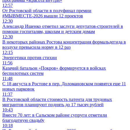
программы «Красота внутри»
12:57
От Ростовской области в полуфинал премии
#МЫВМЕСТЕ-2026 вышли 12 проектов
12:30
Александр Ищенко отметил заслуги депутатов-строителей в
помощи госпиталям, школам и детским домам
12:30
В некоторых районах Ростова концентрация формальдегида в
воздухе превысила норму в 12 раз
12:15
Энергетики против стихии
11:56
Казачий батальон «Покров» формируется в войсках
беспилотных систем
11:48
С 18 августа в Ростове в пер. Доломановском появятся еще 11
новых парковок
11:37
В Ростовской области стоимость патента для трудовых
мигрантов планируют поднять до 17 тысяч рублей
10:43
Вместе 70 лет: в Сальском районе супруги отметили
благодатную свадьбу
10:18