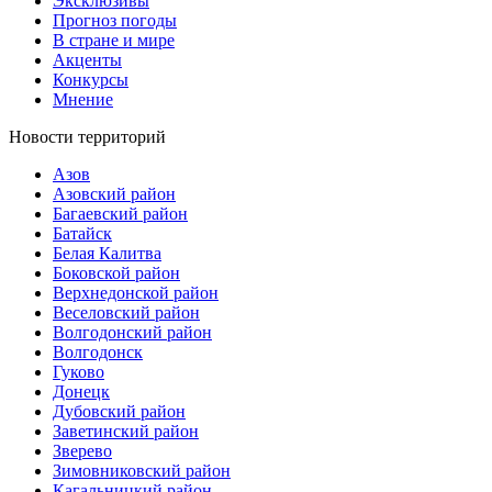
Эксклюзивы
Прогноз погоды
В стране и мире
Акценты
Конкурсы
Мнение
Новости территорий
Азов
Азовский район
Багаевский район
Батайск
Белая Калитва
Боковской район
Верхнедонской район
Веселовский район
Волгодонский район
Волгодонск
Гуково
Донецк
Дубовский район
Заветинский район
Зверево
Зимовниковский район
Кагальницкий район