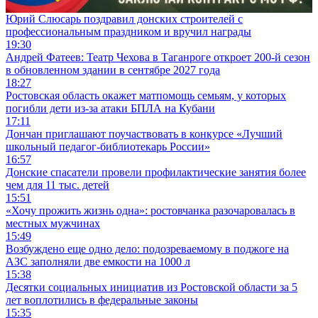
Юрий Слюсарь поздравил донских строителей с
профессиональным праздником и вручил награды
19:30
Андрей Фатеев: Театр Чехова в Таганроге откроет 200-й сезон
в обновленном здании в сентябре 2027 года
18:27
Ростовская область окажет матпомощь семьям, у которых
погибли дети из-за атаки БПЛА на Кубани
17:11
Дончан приглашают поучаствовать в конкурсе «Лучший
школьный педагог-библиотекарь России»
16:57
Донские спасатели провели профилактические занятия более
чем для 11 тыс. детей
15:51
«Хочу прожить жизнь одна»: ростовчанка разочаровалась в
местных мужчинах
15:49
Возбуждено еще одно дело: подозреваемому в поджоге на
АЗС заполняли две емкости на 1000 л
15:38
Десятки социальных инициатив из Ростовской области за 5
лет воплотились в федеральные законы
15:35