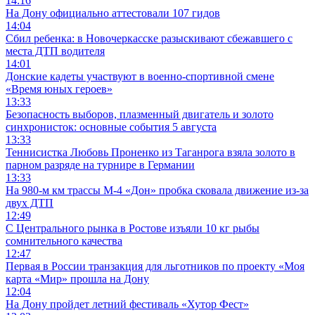
14:16
На Дону официально аттестовали 107 гидов
14:04
Сбил ребенка: в Новочеркасске разыскивают сбежавшего с
места ДТП водителя
14:01
Донские кадеты участвуют в военно-спортивной смене
«Время юных героев»
13:33
Безопасность выборов, плазменный двигатель и золото
синхронисток: основные события 5 августа
13:33
Теннисистка Любовь Проненко из Таганрога взяла золото в
парном разряде на турнире в Германии
13:33
На 980‑м км трассы М‑4 «Дон» пробка сковала движение из-за
двух ДТП
12:49
С Центрального рынка в Ростове изъяли 10 кг рыбы
сомнительного качества
12:47
Первая в России транзакция для льготников по проекту «Моя
карта «Мир» прошла на Дону
12:04
На Дону пройдет летний фестиваль «Хутор Фест»