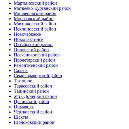
Мартыновский район
Матвеево-Курганский район
Миллеровский район
Морозовский район
Мясниковский район
Неклиновский район
Новочеркасск
Новошахтинск
Октябрьский район
Орловский район
Песчанокопский район
Пролетарский район
Ремонтненский район
Сальск
Семикаракорский район
Таганрог
Тарасовский район
Тацинский район
Усть-Донецкий район
Целинский район
Цимлянск
Чертковский район
Шахты
Шолоховский район