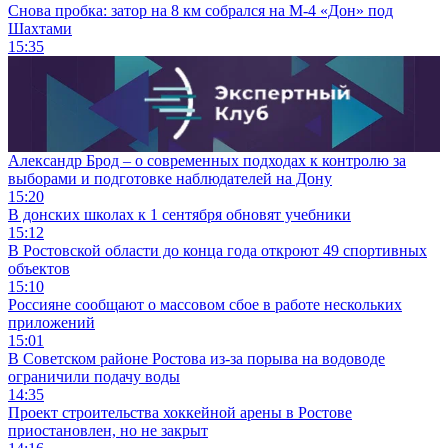
Снова пробка: затор на 8 км собрался на М-4 «Дон» под
Шахтами
15:35
Александр Брод – о современных подходах к контролю за
выборами и подготовке наблюдателей на Дону
15:20
В донских школах к 1 сентября обновят учебники
15:12
В Ростовской области до конца года откроют 49 спортивных
объектов
15:10
Россияне сообщают о массовом сбое в работе нескольких
приложений
15:01
В Советском районе Ростова из-за порыва на водоводе
ограничили подачу воды
14:35
Проект строительства хоккейной арены в Ростове
приостановлен, но не закрыт