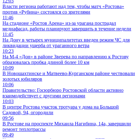
12:03
Власти региона работают над тем, чтобы матч «Ростова»
против «Рубина» состоялся со зрителями
11:46
На стадионе «Ростов Арена» из-за урагана пострадал
медиафасад, работы планируют завершить в течение недели
11:45
На Дону в четырех муниципалитетах введен режим ЧС для
ликвидации ущерба от ураганного ветра
10:23
На М-4 «Дон» в районе Зверева по направлению к Ростову
образовалась пробка длиной более 10 км
10:09
В Новошахтинске и Матвеево-Курганском районе чествовали
золотых юбиляров
10:06
Правительство: Госюрбюро Ростовской области активно
взаимодействует с другими регионами
10:03
В центре Ростова участок тротуара у дома на Большой
Садовой, 94, огородили
09:56
В Ростове на проспекте Михаила Нагибина, 14а, завершили
ремонт теплотрассы
09:49