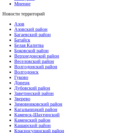
Мнение
Новости территорий
Азов
Азовский район
Багаевский район
Батайск
Белая Калитва
Боковской район
Верхнедонской район
Веселовский район
Волгодонский район
Волгодонск
Гуково
Донецк
Дубовский район
Заветинский район
Зверево
Зимовниковский район
Кагальницкий район
Каменск-Шахтинский
Каменский район
Кашарский район
Красносулинский район