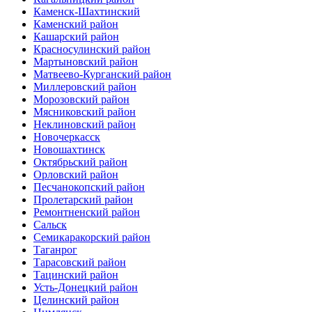
Каменск-Шахтинский
Каменский район
Кашарский район
Красносулинский район
Мартыновский район
Матвеево-Курганский район
Миллеровский район
Морозовский район
Мясниковский район
Неклиновский район
Новочеркасск
Новошахтинск
Октябрьский район
Орловский район
Песчанокопский район
Пролетарский район
Ремонтненский район
Сальск
Семикаракорский район
Таганрог
Тарасовский район
Тацинский район
Усть-Донецкий район
Целинский район