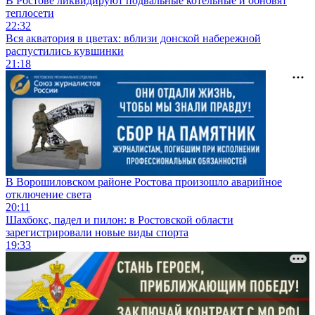
В Ростове ликвидируют подвальные котельные и обновят
теплосети
22:32
Вся акватория в цветах: вблизи донской набережной
распустились кувшинки
21:18
В Ворошиловском районе Ростова произошло аварийное
отключение света
20:11
Шахбокс, падел и пилон: в Ростовской области
зарегистрировали новые виды спорта
19:33