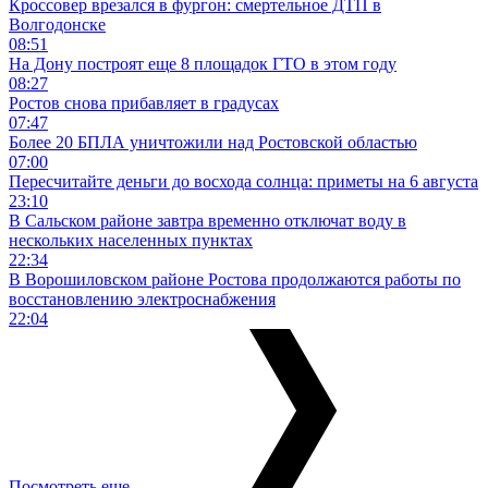
Кроссовер врезался в фургон: смертельное ДТП в
Волгодонске
08:51
На Дону построят еще 8 площадок ГТО в этом году
08:27
Ростов снова прибавляет в градусах
07:47
Более 20 БПЛА уничтожили над Ростовской областью
07:00
Пересчитайте деньги до восхода солнца: приметы на 6 августа
23:10
В Сальском районе завтра временно отключат воду в
нескольких населенных пунктах
22:34
В Ворошиловском районе Ростова продолжаются работы по
восстановлению электроснабжения
22:04
Посмотреть еще