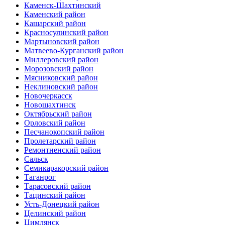
Каменск-Шахтинский
Каменский район
Кашарский район
Красносулинский район
Мартыновский район
Матвеево-Курганский район
Миллеровский район
Морозовский район
Мясниковский район
Неклиновский район
Новочеркасск
Новошахтинск
Октябрьский район
Орловский район
Песчанокопский район
Пролетарский район
Ремонтненский район
Сальск
Семикаракорский район
Таганрог
Тарасовский район
Тацинский район
Усть-Донецкий район
Целинский район
Цимлянск