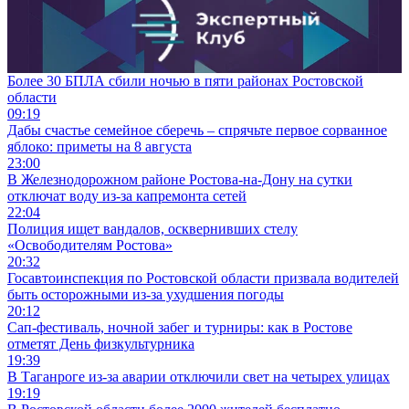
Более 30 БПЛА сбили ночью в пяти районах Ростовской
области
09:19
Дабы счастье семейное сберечь – спрячьте первое сорванное
яблоко: приметы на 8 августа
23:00
В Железнодорожном районе Ростова-на-Дону на сутки
отключат воду из-за капремонта сетей
22:04
Полиция ищет вандалов, осквернивших стелу
«Освободителям Ростова»
20:32
Госавтоинспекция по Ростовской области призвала водителей
быть осторожными из-за ухудшения погоды
20:12
Сап-фестиваль, ночной забег и турниры: как в Ростове
отметят День физкультурника
19:39
В Таганроге из-за аварии отключили свет на четырех улицах
19:19