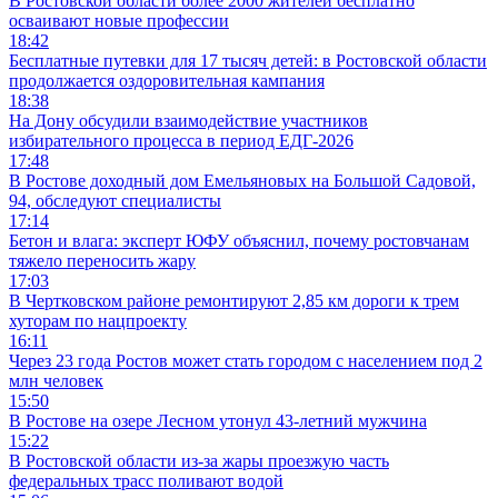
В Ростовской области более 2000 жителей бесплатно
осваивают новые профессии
18:42
Бесплатные путевки для 17 тысяч детей: в Ростовской области
продолжается оздоровительная кампания
18:38
На Дону обсудили взаимодействие участников
избирательного процесса в период ЕДГ-2026
17:48
В Ростове доходный дом Емельяновых на Большой Садовой,
94, обследуют специалисты
17:14
Бетон и влага: эксперт ЮФУ объяснил, почему ростовчанам
тяжело переносить жару
17:03
В Чертковском районе ремонтируют 2,85 км дороги к трем
хуторам по нацпроекту
16:11
Через 23 года Ростов может стать городом с населением под 2
млн человек
15:50
В Ростове на озере Лесном утонул 43-летний мужчина
15:22
В Ростовской области из-за жары проезжую часть
федеральных трасс поливают водой