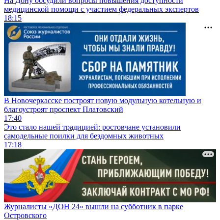
На Дону обсудили вопросы повышения доступности
медицинской помощи с участием федеральных экспертов
18:15
В Новочеркасске построят новую модульную котельную и
благоустроят проспект Платовский
17:40
Это стало нашей традицией: ростовчане установили
самодельные поилки для бездомных животных
17:18
Журналисты «ДОН 24» вышли на субботник в парке
Островского