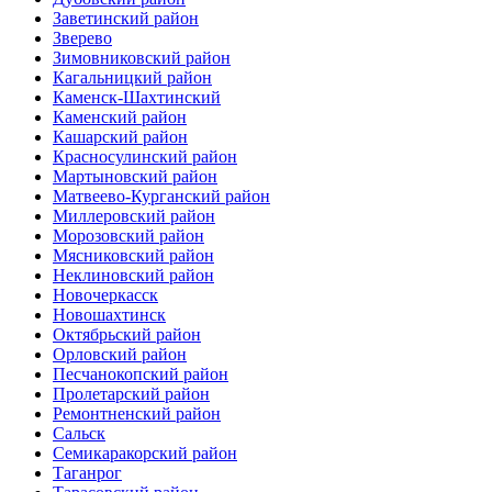
Заветинский район
Зверево
Зимовниковский район
Кагальницкий район
Каменск-Шахтинский
Каменский район
Кашарский район
Красносулинский район
Мартыновский район
Матвеево-Курганский район
Миллеровский район
Морозовский район
Мясниковский район
Неклиновский район
Новочеркасск
Новошахтинск
Октябрьский район
Орловский район
Песчанокопский район
Пролетарский район
Ремонтненский район
Сальск
Семикаракорский район
Таганрог