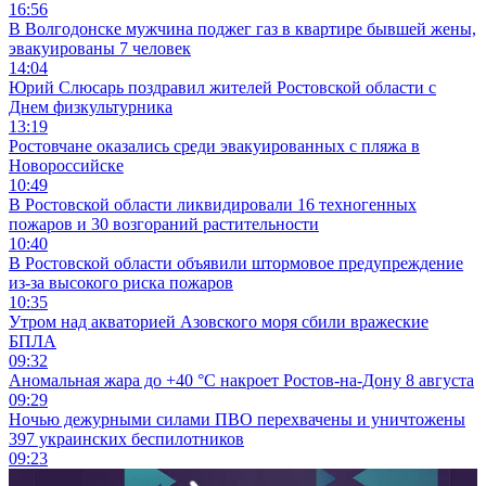
16:56
В Волгодонске мужчина поджег газ в квартире бывшей жены,
эвакуированы 7 человек
14:04
Юрий Слюсарь поздравил жителей Ростовской области с
Днем физкультурника
13:19
Ростовчане оказались среди эвакуированных с пляжа в
Новороссийске
10:49
В Ростовской области ликвидировали 16 техногенных
пожаров и 30 возгораний растительности
10:40
В Ростовской области объявили штормовое предупреждение
из-за высокого риска пожаров
10:35
Утром над акваторией Азовского моря сбили вражеские
БПЛА
09:32
Аномальная жара до +40 °C накроет Ростов-на-Дону 8 августа
09:29
Ночью дежурными силами ПВО перехвачены и уничтожены
397 украинских беспилотников
09:23