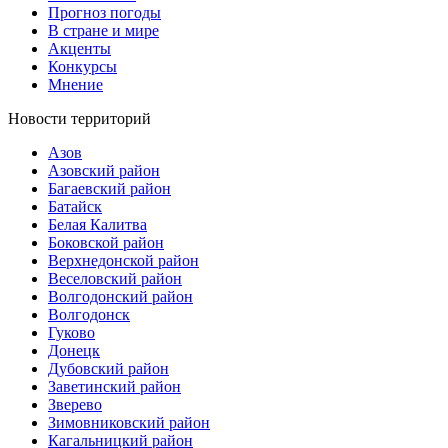
Прогноз погоды
В стране и мире
Акценты
Конкурсы
Мнение
Новости территорий
Азов
Азовский район
Багаевский район
Батайск
Белая Калитва
Боковской район
Верхнедонской район
Веселовский район
Волгодонский район
Волгодонск
Гуково
Донецк
Дубовский район
Заветинский район
Зверево
Зимовниковский район
Кагальницкий район