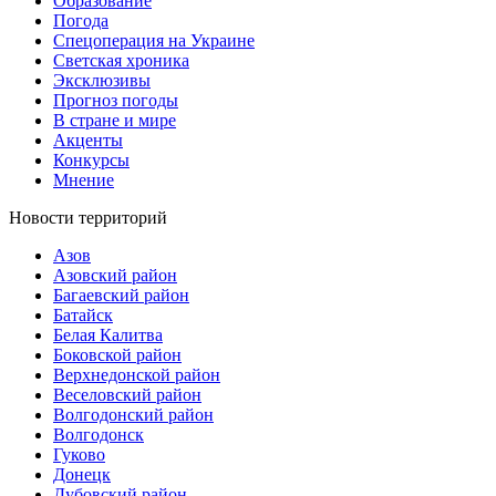
Образование
Погода
Спецоперация на Украине
Светская хроника
Эксклюзивы
Прогноз погоды
В стране и мире
Акценты
Конкурсы
Мнение
Новости территорий
Азов
Азовский район
Багаевский район
Батайск
Белая Калитва
Боковской район
Верхнедонской район
Веселовский район
Волгодонский район
Волгодонск
Гуково
Донецк
Дубовский район