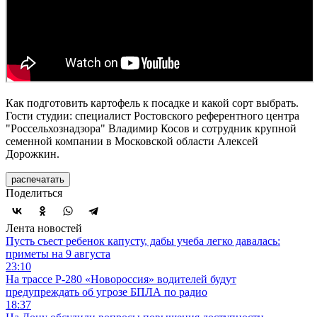
Как подготовить картофель к посадке и какой сорт выбрать.
Гости студии: специалист Ростовского референтного центра
"Россельхознадзора" Владимир Косов и сотрудник крупной
семенной компании в Московской области Алексей
Дорожкин.
распечатать
Поделиться
Лента новостей
Пусть съест ребенок капусту, дабы учеба легко давалась:
приметы на 9 августа
23:10
На трассе Р-280 «Новороссия» водителей будут
предупреждать об угрозе БПЛА по радио
18:37