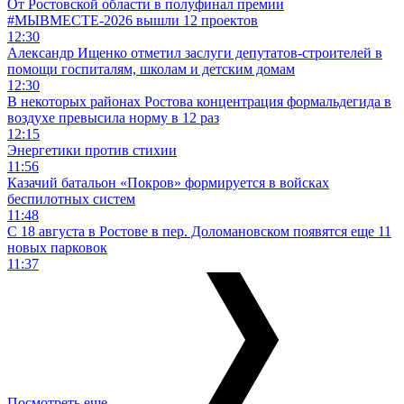
От Ростовской области в полуфинал премии
#МЫВМЕСТЕ-2026 вышли 12 проектов
12:30
Александр Ищенко отметил заслуги депутатов-строителей в
помощи госпиталям, школам и детским домам
12:30
В некоторых районах Ростова концентрация формальдегида в
воздухе превысила норму в 12 раз
12:15
Энергетики против стихии
11:56
Казачий батальон «Покров» формируется в войсках
беспилотных систем
11:48
С 18 августа в Ростове в пер. Доломановском появятся еще 11
новых парковок
11:37
Посмотреть еще