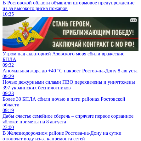
В Ростовской области объявили штормовое предупреждение
из-за высокого риска пожаров
10:35
Утром над акваторией Азовского моря сбили вражеские
БПЛА
09:32
Аномальная жара до +40 °C накроет Ростов-на-Дону 8 августа
09:29
Ночью дежурными силами ПВО перехвачены и уничтожены
397 украинских беспилотников
09:23
Более 30 БПЛА сбили ночью в пяти районах Ростовской
области
09:19
Дабы счастье семейное сберечь – спрячьте первое сорванное
яблоко: приметы на 8 августа
23:00
В Железнодорожном районе Ростова-на-Дону на сутки
отключат воду из-за капремонта сетей