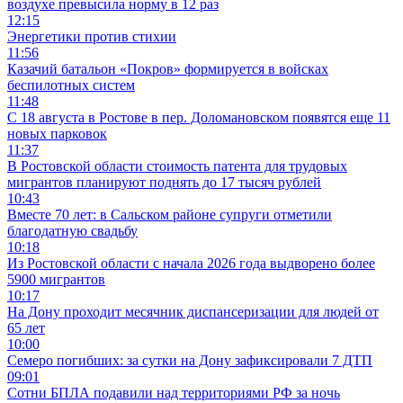
воздухе превысила норму в 12 раз
12:15
Энергетики против стихии
11:56
Казачий батальон «Покров» формируется в войсках
беспилотных систем
11:48
С 18 августа в Ростове в пер. Доломановском появятся еще 11
новых парковок
11:37
В Ростовской области стоимость патента для трудовых
мигрантов планируют поднять до 17 тысяч рублей
10:43
Вместе 70 лет: в Сальском районе супруги отметили
благодатную свадьбу
10:18
Из Ростовской области с начала 2026 года выдворено более
5900 мигрантов
10:17
На Дону проходит месячник диспансеризации для людей от
65 лет
10:00
Семеро погибших: за сутки на Дону зафиксировали 7 ДТП
09:01
Сотни БПЛА подавили над территориями РФ за ночь