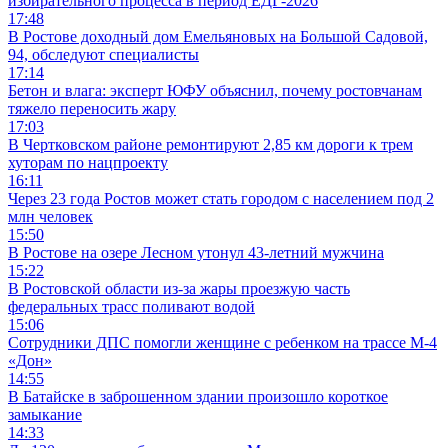
избирательного процесса в период ЕДГ-2026
17:48
В Ростове доходный дом Емельяновых на Большой Садовой,
94, обследуют специалисты
17:14
Бетон и влага: эксперт ЮФУ объяснил, почему ростовчанам
тяжело переносить жару
17:03
В Чертковском районе ремонтируют 2,85 км дороги к трем
хуторам по нацпроекту
16:11
Через 23 года Ростов может стать городом с населением под 2
млн человек
15:50
В Ростове на озере Лесном утонул 43-летний мужчина
15:22
В Ростовской области из-за жары проезжую часть
федеральных трасс поливают водой
15:06
Сотрудники ДПС помогли женщине с ребенком на трассе М-4
«Дон»
14:55
В Батайске в заброшенном здании произошло короткое
замыкание
14:33