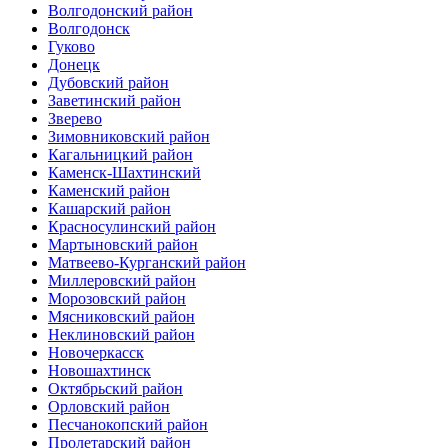
Волгодонский район
Волгодонск
Гуково
Донецк
Дубовский район
Заветинский район
Зверево
Зимовниковский район
Кагальницкий район
Каменск-Шахтинский
Каменский район
Кашарский район
Красносулинский район
Мартыновский район
Матвеево-Курганский район
Миллеровский район
Морозовский район
Мясниковский район
Неклиновский район
Новочеркасск
Новошахтинск
Октябрьский район
Орловский район
Песчанокопский район
Пролетарский район