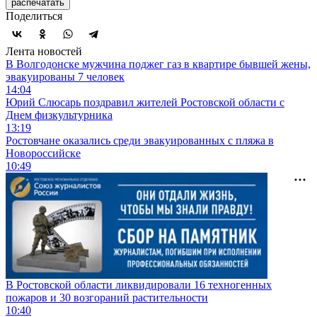
распечатать
Поделиться
Лента новостей
В Волгодонске мужчина поджег газ в квартире бывшей жены,
эвакуированы 7 человек
14:04
Юрий Слюсарь поздравил жителей Ростовской области с
Днем физкультурника
13:19
Ростовчане оказались среди эвакуированных с пляжа в
Новороссийске
10:49
В Ростовской области ликвидировали 16 техногенных
пожаров и 30 возгораний растительности
10:40