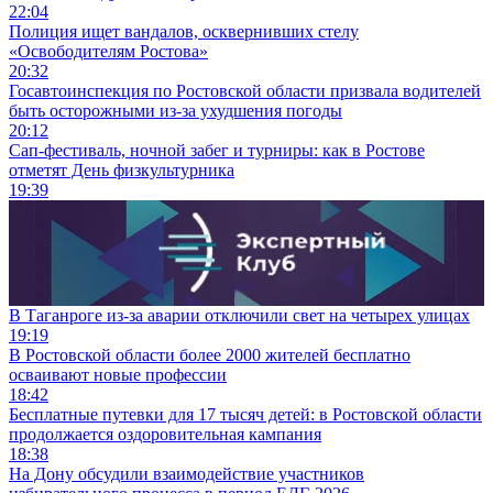
22:04
Полиция ищет вандалов, осквернивших стелу
«Освободителям Ростова»
20:32
Госавтоинспекция по Ростовской области призвала водителей
быть осторожными из-за ухудшения погоды
20:12
Сап-фестиваль, ночной забег и турниры: как в Ростове
отметят День физкультурника
19:39
В Таганроге из-за аварии отключили свет на четырех улицах
19:19
В Ростовской области более 2000 жителей бесплатно
осваивают новые профессии
18:42
Бесплатные путевки для 17 тысяч детей: в Ростовской области
продолжается оздоровительная кампания
18:38
На Дону обсудили взаимодействие участников