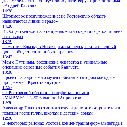
До 120 человек на борту: новому «Метеору» присвоили имя
«Андрей Байков»
14:28
Штормовое предупреждение: на Ростовскую область
надвигаются ливни с градом
14:20
В Общественной палате предложили сократить рабочий день
из-за жары
13:59
Памятник Ермаку в Новочеркасске перекрасили в черный
цвет – общественники бьют тревогу
13:43
Мем с Путиным, российские лекарства и уникальные
операции: основные события 6 августа
13:38
Проект Таганрогского музея победил во втором конкурсе
программы «Красота внутри»
12:57
От Ростовской области в полуфинал премии
#МЫВМЕСТЕ-2026 вышли 12 проектов
12:30
Александр Ищенко отметил заслуги депутатов-строителей в
помощи госпиталям, школам и детским домам
12:30
В некоторых районах Ростова концентрация формальдегида в