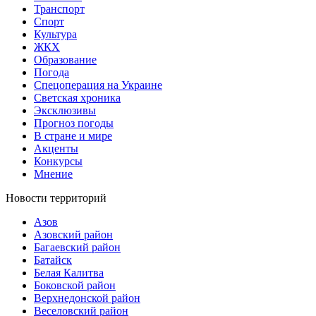
Транспорт
Спорт
Культура
ЖКХ
Образование
Погода
Спецоперация на Украине
Светская хроника
Эксклюзивы
Прогноз погоды
В стране и мире
Акценты
Конкурсы
Мнение
Новости территорий
Азов
Азовский район
Багаевский район
Батайск
Белая Калитва
Боковской район
Верхнедонской район
Веселовский район