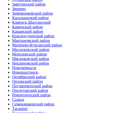
Заветинский район
Зверево
Зимовниковский район
Кагальницкий район
Каменск-Шахтинский
Каменский район
Кашарский район
Красносулинский район
Мартыновский район
Матвеево-Курганский район
Миллеровский район
Морозовский район
Мясниковский район
Неклиновский район
Новочеркасск
Новошахтинск
Октябрьский район
Орловский район
Песчанокопский район
Пролетарский район
Ремонтненский район
Сальск
Семикаракорский район
Таганрог