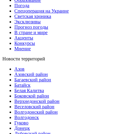
Образование
Погода
Спецоперация на Украине
Светская хроника
Эксклюзивы
Прогноз погоды
В стране и мире
Акценты
Конкурсы
Мнение
Новости территорий
Азов
Азовский район
Багаевский район
Батайск
Белая Калитва
Боковской район
Верхнедонской район
Веселовский район
Волгодонский район
Волгодонск
Гуково
Донецк
Дубовский район