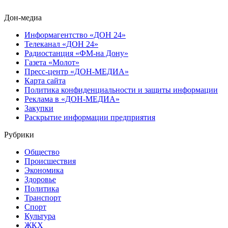
Дон-медиа
Информагентство «ДОН 24»
Телеканал «ДОН 24»
Радиостанция «ФМ-на Дону»
Газета «Молот»
Пресс-центр «ДОН-МЕДИА»
Карта сайта
Политика конфиденциальности и защиты информации
Реклама в «ДОН-МЕДИА»
Закупки
Раскрытие информации предприятия
Рубрики
Общество
Происшествия
Экономика
Здоровье
Политика
Транспорт
Спорт
Культура
ЖКХ