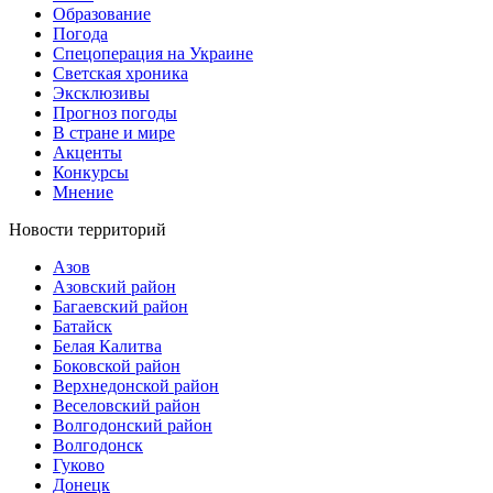
Образование
Погода
Спецоперация на Украине
Светская хроника
Эксклюзивы
Прогноз погоды
В стране и мире
Акценты
Конкурсы
Мнение
Новости территорий
Азов
Азовский район
Багаевский район
Батайск
Белая Калитва
Боковской район
Верхнедонской район
Веселовский район
Волгодонский район
Волгодонск
Гуково
Донецк