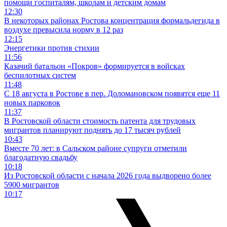
помощи госпиталям, школам и детским домам
12:30
В некоторых районах Ростова концентрация формальдегида в
воздухе превысила норму в 12 раз
12:15
Энергетики против стихии
11:56
Казачий батальон «Покров» формируется в войсках
беспилотных систем
11:48
С 18 августа в Ростове в пер. Доломановском появятся еще 11
новых парковок
11:37
В Ростовской области стоимость патента для трудовых
мигрантов планируют поднять до 17 тысяч рублей
10:43
Вместе 70 лет: в Сальском районе супруги отметили
благодатную свадьбу
10:18
Из Ростовской области с начала 2026 года выдворено более
5900 мигрантов
10:17