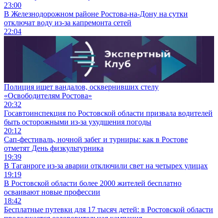
23:00
В Железнодорожном районе Ростова-на-Дону на сутки
отключат воду из-за капремонта сетей
22:04
Полиция ищет вандалов, осквернивших стелу
«Освободителям Ростова»
20:32
Госавтоинспекция по Ростовской области призвала водителей
быть осторожными из-за ухудшения погоды
20:12
Сап-фестиваль, ночной забег и турниры: как в Ростове
отметят День физкультурника
19:39
В Таганроге из-за аварии отключили свет на четырех улицах
19:19
В Ростовской области более 2000 жителей бесплатно
осваивают новые профессии
18:42
Бесплатные путевки для 17 тысяч детей: в Ростовской области