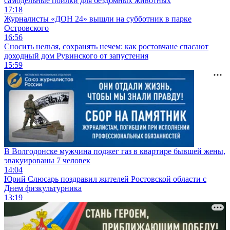
самодельные поилки для бездомных животных
17:18
Журналисты «ДОН 24» вышли на субботник в парке
Островского
16:56
Сносить нельзя, сохранять нечем: как ростовчане спасают
доходный дом Рувинского от запустения
15:59
В Волгодонске мужчина поджег газ в квартире бывшей жены,
эвакуированы 7 человек
14:04
Юрий Слюсарь поздравил жителей Ростовской области с
Днем физкультурника
13:19