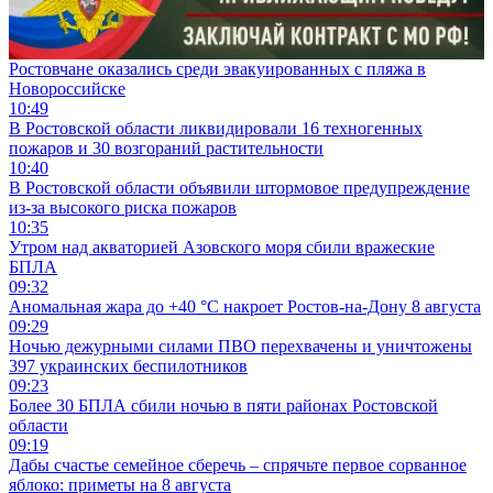
Ростовчане оказались среди эвакуированных с пляжа в
Новороссийске
10:49
В Ростовской области ликвидировали 16 техногенных
пожаров и 30 возгораний растительности
10:40
В Ростовской области объявили штормовое предупреждение
из-за высокого риска пожаров
10:35
Утром над акваторией Азовского моря сбили вражеские
БПЛА
09:32
Аномальная жара до +40 °C накроет Ростов-на-Дону 8 августа
09:29
Ночью дежурными силами ПВО перехвачены и уничтожены
397 украинских беспилотников
09:23
Более 30 БПЛА сбили ночью в пяти районах Ростовской
области
09:19
Дабы счастье семейное сберечь – спрячьте первое сорванное
яблоко: приметы на 8 августа