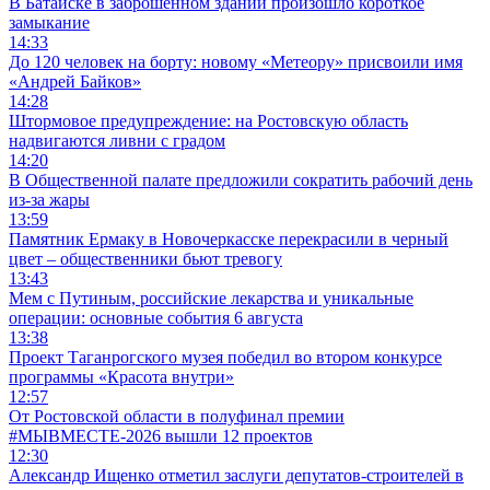
В Батайске в заброшенном здании произошло короткое
замыкание
14:33
До 120 человек на борту: новому «Метеору» присвоили имя
«Андрей Байков»
14:28
Штормовое предупреждение: на Ростовскую область
надвигаются ливни с градом
14:20
В Общественной палате предложили сократить рабочий день
из-за жары
13:59
Памятник Ермаку в Новочеркасске перекрасили в черный
цвет – общественники бьют тревогу
13:43
Мем с Путиным, российские лекарства и уникальные
операции: основные события 6 августа
13:38
Проект Таганрогского музея победил во втором конкурсе
программы «Красота внутри»
12:57
От Ростовской области в полуфинал премии
#МЫВМЕСТЕ-2026 вышли 12 проектов
12:30
Александр Ищенко отметил заслуги депутатов-строителей в