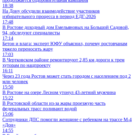
продолжается оздоровительная кампания
18:38
На Дону обсудили взаимодействие участников
избирательного процесса в период ЕДГ-2026
17:48
В Ростове доходный дом Емельяновых на Большой Садовой,
94, обследуют специалисты
17:14
Бетон и влага: эксперт ЮФУ объяснил, почему ростовчанам
тяжело переносить жару
17:03
В Чертковском районе ремонтируют 2,85 км дороги к трем
хуторам по нацпроекту
16:11
Через 23 года Ростов может стать городом с населением под 2
млн человек
15:50
В Ростове на озере Лесном утонул 43-летний мужчина
15:22
В Ростовской области из-за жары проезжую часть
федеральных трасс поливают водой
15:06
Сотрудники ДПС помогли женщине с ребенком на трассе М-4
«Дон»
14:55