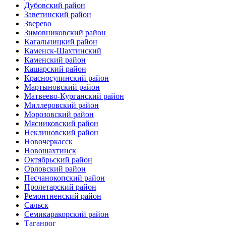
Дубовский район
Заветинский район
Зверево
Зимовниковский район
Кагальницкий район
Каменск-Шахтинский
Каменский район
Кашарский район
Красносулинский район
Мартыновский район
Матвеево-Курганский район
Миллеровский район
Морозовский район
Мясниковский район
Неклиновский район
Новочеркасск
Новошахтинск
Октябрьский район
Орловский район
Песчанокопский район
Пролетарский район
Ремонтненский район
Сальск
Семикаракорский район
Таганрог