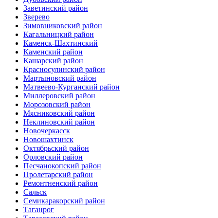
Заветинский район
Зверево
Зимовниковский район
Кагальницкий район
Каменск-Шахтинский
Каменский район
Кашарский район
Красносулинский район
Мартыновский район
Матвеево-Курганский район
Миллеровский район
Морозовский район
Мясниковский район
Неклиновский район
Новочеркасск
Новошахтинск
Октябрьский район
Орловский район
Песчанокопский район
Пролетарский район
Ремонтненский район
Сальск
Семикаракорский район
Таганрог