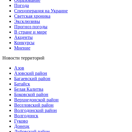
Образование
Погода
Спецоперация на Украине
Светская хроника
Эксклюзивы
Прогноз погоды
В стране и мире
Акценты
Конкурсы
Мнение
Новости территорий
Азов
Азовский район
Багаевский район
Батайск
Белая Калитва
Боковской район
Верхнедонской район
Веселовский район
Волгодонский район
Волгодонск
Гуково
Донецк
Дубовский район