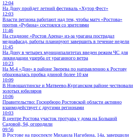
12:04
На Дону пройдет летний фестиваль «Хутор Фест»
12:03
Власти региона работают над тем, чтобы матч «Ростова»
против «Рубина» состоялся со зрителями
11:46
На стадионе «Ростов Арена» из-за урагана пострадал
медиафасад, работы планируют завершить в течение недели
11:45
На Дону в четырех муниципалитетах введен режим ЧС для
ликвидации ущерба от ураганного ветра
10:23
На М-4 «Дон» в районе Зверева по направлению к Ростову
образовалась пробка длиной более 10 км
10:09
В Новошахтинске и Матвеево-Курганском районе чествовали
золотых юбиляров
10:06
Правительство: Госюрбюро Ростовской области активно
взаимодействует с другими регионами
10:03
В центре Ростова участок тротуара у дома на Большой
Садовой, 94, огородили
09:56
В Ростове на проспекте Михаила Нагибина, 14а, завершили