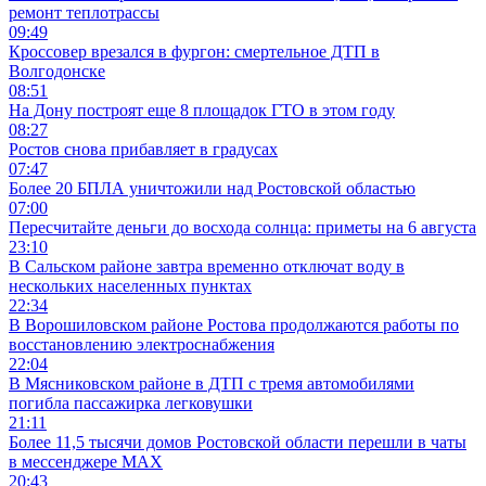
ремонт теплотрассы
09:49
Кроссовер врезался в фургон: смертельное ДТП в
Волгодонске
08:51
На Дону построят еще 8 площадок ГТО в этом году
08:27
Ростов снова прибавляет в градусах
07:47
Более 20 БПЛА уничтожили над Ростовской областью
07:00
Пересчитайте деньги до восхода солнца: приметы на 6 августа
23:10
В Сальском районе завтра временно отключат воду в
нескольких населенных пунктах
22:34
В Ворошиловском районе Ростова продолжаются работы по
восстановлению электроснабжения
22:04
В Мясниковском районе в ДТП с тремя автомобилями
погибла пассажирка легковушки
21:11
Более 11,5 тысячи домов Ростовской области перешли в чаты
в мессенджере MAX
20:43