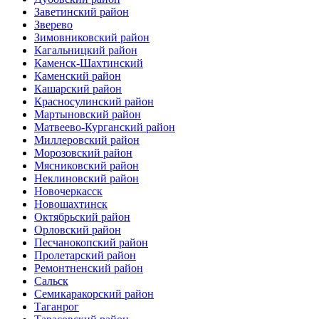
Заветинский район
Зверево
Зимовниковский район
Кагальницкий район
Каменск-Шахтинский
Каменский район
Кашарский район
Красносулинский район
Мартыновский район
Матвеево-Курганский район
Миллеровский район
Морозовский район
Мясниковский район
Неклиновский район
Новочеркасск
Новошахтинск
Октябрьский район
Орловский район
Песчанокопский район
Пролетарский район
Ремонтненский район
Сальск
Семикаракорский район
Таганрог