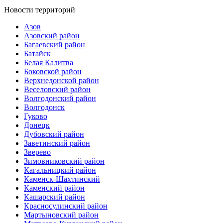
Новости территорий
Азов
Азовский район
Багаевский район
Батайск
Белая Калитва
Боковской район
Верхнедонской район
Веселовский район
Волгодонский район
Волгодонск
Гуково
Донецк
Дубовский район
Заветинский район
Зверево
Зимовниковский район
Кагальницкий район
Каменск-Шахтинский
Каменский район
Кашарский район
Красносулинский район
Мартыновский район