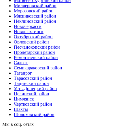
Матвеево-Курганский район
Миллеровский район
Морозовский район
Мясниковский район
Неклиновский район
Новочеркасск
Новошахтинск
Октябрьский район
Орловский район
Песчанокопский район
Пролетарский район
Ремонтненский район
Сальск
Семикаракорский район
Таганрог
Тарасовский район
Тацинский район
Усть-Донецкий район
Целинский район
Цимлянск
Чертковский район
Шахты
Шолоховский район
Мы в соц. сетях