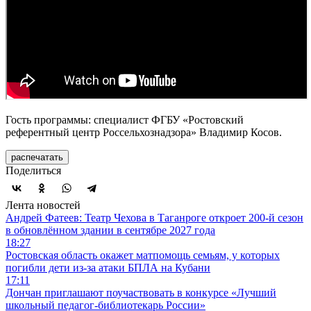
Гость программы: специалист ФГБУ «Ростовский
референтный центр Россельхознадзора» Владимир Косов.
распечатать
Поделиться
Лента новостей
Андрей Фатеев: Театр Чехова в Таганроге откроет 200-й сезон
в обновлённом здании в сентябре 2027 года
18:27
Ростовская область окажет матпомощь семьям, у которых
погибли дети из-за атаки БПЛА на Кубани
17:11
Дончан приглашают поучаствовать в конкурсе «Лучший
школьный педагог-библиотекарь России»