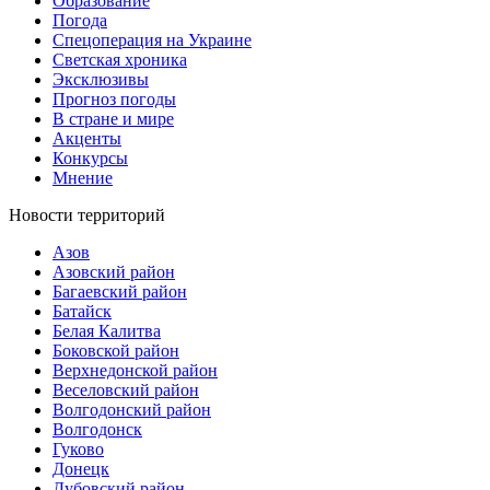
Образование
Погода
Спецоперация на Украине
Светская хроника
Эксклюзивы
Прогноз погоды
В стране и мире
Акценты
Конкурсы
Мнение
Новости территорий
Азов
Азовский район
Багаевский район
Батайск
Белая Калитва
Боковской район
Верхнедонской район
Веселовский район
Волгодонский район
Волгодонск
Гуково
Донецк
Дубовский район