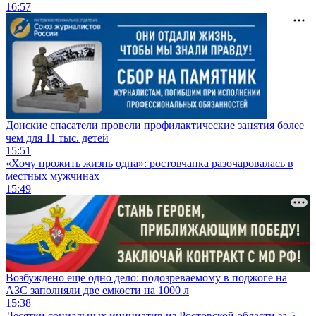
16:57
Донские спасатели провели профилактические занятия более
чем для 11 тыс. детей
15:51
«Хочу прожить жизнь одна»: ростовчанка разочаровалась в
местных мужчинах
15:49
Возбуждено еще одно дело: подозреваемому в поджоге на
АЗС заполняли две емкости на 1000 л
15:38
Десятки социальных инициатив из Ростовской области за 5