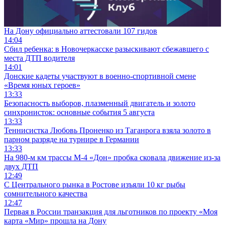
На Дону официально аттестовали 107 гидов
14:04
Сбил ребенка: в Новочеркасске разыскивают сбежавшего с
места ДТП водителя
14:01
Донские кадеты участвуют в военно-спортивной смене
«Время юных героев»
13:33
Безопасность выборов, плазменный двигатель и золото
синхронисток: основные события 5 августа
13:33
Теннисистка Любовь Проненко из Таганрога взяла золото в
парном разряде на турнире в Германии
13:33
На 980‑м км трассы М‑4 «Дон» пробка сковала движение из-за
двух ДТП
12:49
С Центрального рынка в Ростове изъяли 10 кг рыбы
сомнительного качества
12:47
Первая в России транзакция для льготников по проекту «Моя
карта «Мир» прошла на Дону