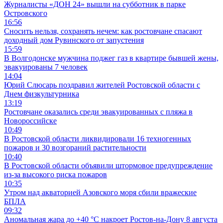
Журналисты «ДОН 24» вышли на субботник в парке
Островского
16:56
Сносить нельзя, сохранять нечем: как ростовчане спасают
доходный дом Рувинского от запустения
15:59
В Волгодонске мужчина поджег газ в квартире бывшей жены,
эвакуированы 7 человек
14:04
Юрий Слюсарь поздравил жителей Ростовской области с
Днем физкультурника
13:19
Ростовчане оказались среди эвакуированных с пляжа в
Новороссийске
10:49
В Ростовской области ликвидировали 16 техногенных
пожаров и 30 возгораний растительности
10:40
В Ростовской области объявили штормовое предупреждение
из-за высокого риска пожаров
10:35
Утром над акваторией Азовского моря сбили вражеские
БПЛА
09:32
Аномальная жара до +40 °C накроет Ростов-на-Дону 8 августа