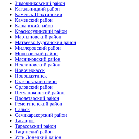
Зимовниковский район
Кагальницкий район
Каменск-Шахтинский
Каменский район
Кашарский район
Красносулинский район
Мартыновский район
Матвеево-Курганский район
Миллеровский район
Морозовский район
Мясниковский район
Неклиновский район
Новочеркасск
Новошахтинск
Октябрьский район
Орловский район
Песчанокопский район
Пролетарский район
Ремонтненский район
Сальск
Семикаракорский район
Таганрог
Тарасовский район
Тацинский район
Усть-Донецкий район