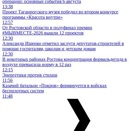
операции: основные события 6 августа
13:38
Проект Таганрогского музея победил во втором конкурсе
программы «Красота внутри»
12:57
От Ростовской области в полуфинал премии
#МЫВМЕСТЕ-2026 вышли 12 проектов
12:30
Александр Ищенко отметил заслуги депутатов-строителей в
помощи госпиталям, школам и детским домам
12:30
В некоторых районах Ростова концентрация формальдегида в
воздухе превысила норму в 12 раз
12:15
Энергетики против стихии
11:56
Казачий батальон «Покров» формируется в войсках
беспилотных систем
11:48