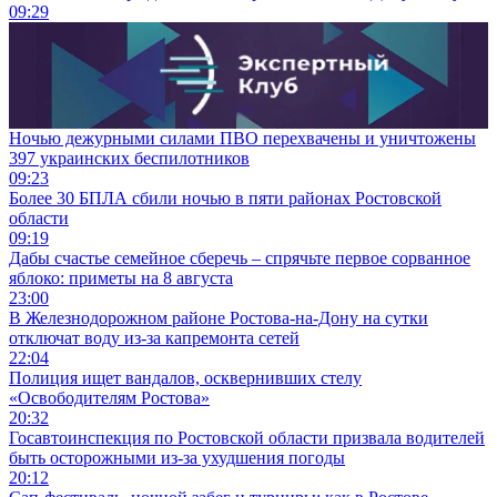
09:29
Ночью дежурными силами ПВО перехвачены и уничтожены
397 украинских беспилотников
09:23
Более 30 БПЛА сбили ночью в пяти районах Ростовской
области
09:19
Дабы счастье семейное сберечь – спрячьте первое сорванное
яблоко: приметы на 8 августа
23:00
В Железнодорожном районе Ростова-на-Дону на сутки
отключат воду из-за капремонта сетей
22:04
Полиция ищет вандалов, осквернивших стелу
«Освободителям Ростова»
20:32
Госавтоинспекция по Ростовской области призвала водителей
быть осторожными из-за ухудшения погоды
20:12