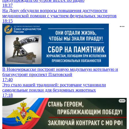
предупреждать об угрозе БПЛА по радио
18:37
На Дону обсудили вопросы повышения доступности
медицинской помощи с участием федеральных экспертов
18:15
В Новочеркасске построят новую модульную котельную и
благоустроят проспект Платовский
17:40
Это стало нашей традицией: ростовчане установили
самодельные поилки для бездомных животных
17:18