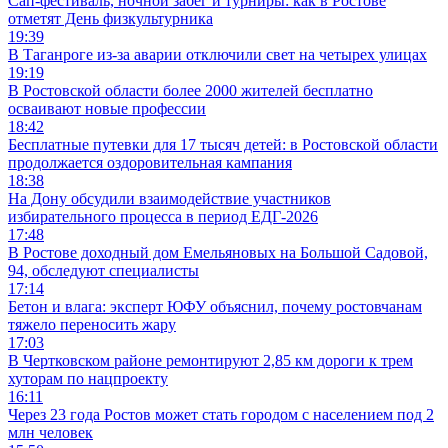
Сап-фестиваль, ночной забег и турниры: как в Ростове
отметят День физкультурника
19:39
В Таганроге из-за аварии отключили свет на четырех улицах
19:19
В Ростовской области более 2000 жителей бесплатно
осваивают новые профессии
18:42
Бесплатные путевки для 17 тысяч детей: в Ростовской области
продолжается оздоровительная кампания
18:38
На Дону обсудили взаимодействие участников
избирательного процесса в период ЕДГ-2026
17:48
В Ростове доходный дом Емельяновых на Большой Садовой,
94, обследуют специалисты
17:14
Бетон и влага: эксперт ЮФУ объяснил, почему ростовчанам
тяжело переносить жару
17:03
В Чертковском районе ремонтируют 2,85 км дороги к трем
хуторам по нацпроекту
16:11
Через 23 года Ростов может стать городом с населением под 2
млн человек