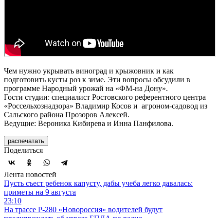
Чем нужно укрывать виноград и крыжовник и как
подготовить кусты роз к зиме. Эти вопросы обсудили в
программе Народный урожай на «ФМ-на Дону».
Гости студии: специалист Ростовского референтного центра
«Россельхознадзора» Владимир Косов и агроном-садовод из
Сальского района Прозоров Алексей.
Ведущие: Вероника Кибирева и Инна Панфилова.
распечатать
Поделиться
Лента новостей
Пусть съест ребенок капусту, дабы учеба легко давалась:
приметы на 9 августа
23:10
На трассе Р-280 «Новороссия» водителей будут