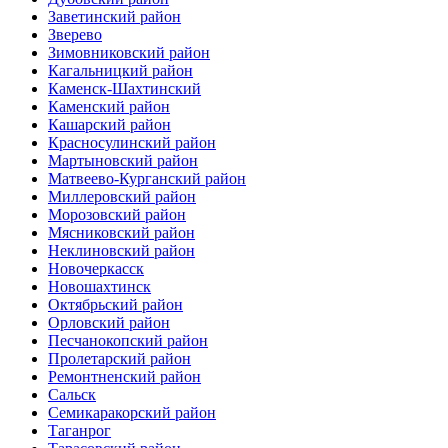
Заветинский район
Зверево
Зимовниковский район
Кагальницкий район
Каменск-Шахтинский
Каменский район
Кашарский район
Красносулинский район
Мартыновский район
Матвеево-Курганский район
Миллеровский район
Морозовский район
Мясниковский район
Неклиновский район
Новочеркасск
Новошахтинск
Октябрьский район
Орловский район
Песчанокопский район
Пролетарский район
Ремонтненский район
Сальск
Семикаракорский район
Таганрог