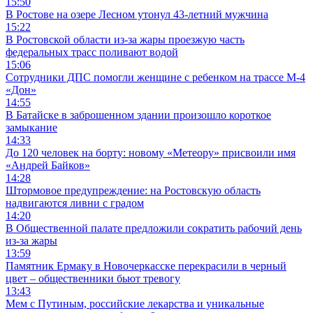
15:50
В Ростове на озере Лесном утонул 43-летний мужчина
15:22
В Ростовской области из-за жары проезжую часть
федеральных трасс поливают водой
15:06
Сотрудники ДПС помогли женщине с ребенком на трассе М-4
«Дон»
14:55
В Батайске в заброшенном здании произошло короткое
замыкание
14:33
До 120 человек на борту: новому «Метеору» присвоили имя
«Андрей Байков»
14:28
Штормовое предупреждение: на Ростовскую область
надвигаются ливни с градом
14:20
В Общественной палате предложили сократить рабочий день
из-за жары
13:59
Памятник Ермаку в Новочеркасске перекрасили в черный
цвет – общественники бьют тревогу
13:43
Мем с Путиным, российские лекарства и уникальные