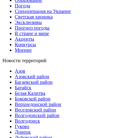
Образование
Погода
Спецоперация на Украине
Светская хроника
Эксклюзивы
Прогноз погоды
В стране и мире
Акценты
Конкурсы
Мнение
Новости территорий
Азов
Азовский район
Багаевский район
Батайск
Белая Калитва
Боковской район
Верхнедонской район
Веселовский район
Волгодонский район
Волгодонск
Гуково
Донецк
Дубовский район