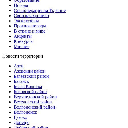
Образование
Погода
Спецоперация на Украине
Светская хроника
Эксклюзивы
Прогноз погоды
В стране и мире
Акценты
Конкурсы
Мнение
Новости территорий
Азов
Азовский район
Багаевский район
Батайск
Белая Калитва
Боковской район
Верхнедонской район
Веселовский район
Волгодонский район
Волгодонск
Гуково
Донецк
Дубовский район