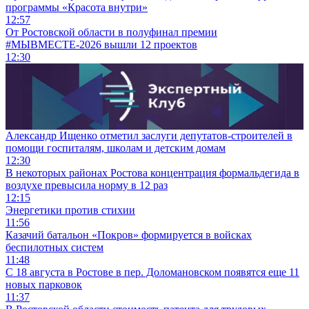
программы «Красота внутри»
12:57
От Ростовской области в полуфинал премии
#МЫВМЕСТЕ-2026 вышли 12 проектов
12:30
Александр Ищенко отметил заслуги депутатов-строителей в
помощи госпиталям, школам и детским домам
12:30
В некоторых районах Ростова концентрация формальдегида в
воздухе превысила норму в 12 раз
12:15
Энергетики против стихии
11:56
Казачий батальон «Покров» формируется в войсках
беспилотных систем
11:48
С 18 августа в Ростове в пер. Доломановском появятся еще 11
новых парковок
11:37