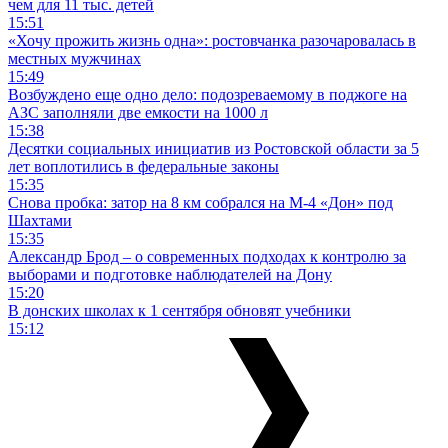
чем для 11 тыс. детей
15:51
«Хочу прожить жизнь одна»: ростовчанка разочаровалась в
местных мужчинах
15:49
Возбуждено еще одно дело: подозреваемому в поджоге на
АЗС заполняли две емкости на 1000 л
15:38
Десятки социальных инициатив из Ростовской области за 5
лет воплотились в федеральные законы
15:35
Снова пробка: затор на 8 км собрался на М-4 «Дон» под
Шахтами
15:35
Александр Брод – о современных подходах к контролю за
выборами и подготовке наблюдателей на Дону
15:20
В донских школах к 1 сентября обновят учебники
15:12