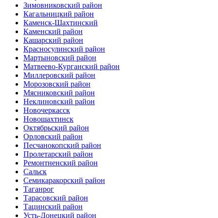
Зимовниковский район
Кагальницкий район
Каменск-Шахтинский
Каменский район
Кашарский район
Красносулинский район
Мартыновский район
Матвеево-Курганский район
Миллеровский район
Морозовский район
Мясниковский район
Неклиновский район
Новочеркасск
Новошахтинск
Октябрьский район
Орловский район
Песчанокопский район
Пролетарский район
Ремонтненский район
Сальск
Семикаракорский район
Таганрог
Тарасовский район
Тацинский район
Усть-Донецкий район