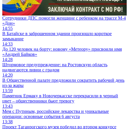
Сотрудники ДПС помогли женщине с ребенком на трассе М-4
«Дон»
14:55
В Батайске в заброшенном здании произошло короткое
замыкание
14:33
До 120 человек на борту: новому «Метеору» присвоили имя
«Андрей Байков»
14:28
Штормовое предупреждение: на Ростовскую область
надвигаются ливни с градом
14:20
В Общественной палате предложили сократить рабочий день
из-за жары
13:59
Памятник Ермаку в Новочеркасске перекрасили в черный
цвет – общественники бьют тревогу
13:43
Мем с Путиным, российские лекарства и уникальные
операции: основные события 6 августа
13:38
Проект Таганрогского музея победил во втором конкурсе