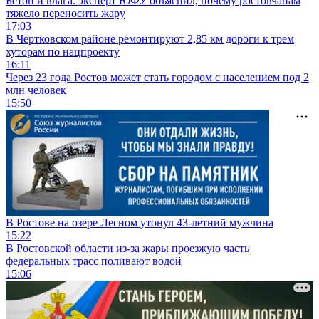
Бетон и влага: эксперт ЮФУ объяснил, почему ростовчанам
тяжело переносить жару
17:03
В Чертковском районе ремонтируют 2,85 км дороги к трем
хуторам по нацпроекту
16:11
Через 23 года Ростов может стать городом с населением под 2
млн человек
15:50
В Ростове на озере Лесном утонул 43-летний мужчина
15:22
В Ростовской области из-за жары проезжую часть
федеральных трасс поливают водой
15:06