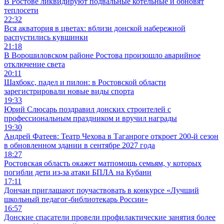
В Ростове ликвидируют подвальные котельные и обновят
теплосети
22:32
Вся акватория в цветах: вблизи донской набережной
распустились кувшинки
21:18
В Ворошиловском районе Ростова произошло аварийное
отключение света
20:11
Шахбокс, падел и пилон: в Ростовской области
зарегистрировали новые виды спорта
19:33
Юрий Слюсарь поздравил донских строителей с
профессиональным праздником и вручил награды
19:30
Андрей Фатеев: Театр Чехова в Таганроге откроет 200-й сезон
в обновленном здании в сентябре 2027 года
18:27
Ростовская область окажет матпомощь семьям, у которых
погибли дети из-за атаки БПЛА на Кубани
17:11
Дончан приглашают поучаствовать в конкурсе «Лучший
школьный педагог-библиотекарь России»
16:57
Донские спасатели провели профилактические занятия более