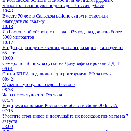
В Ростовской области стоимость патента для трудовых
мигрантов планируют поднять до 17 тысяч рублей
10:43
Вместе 70 лет: в Сальском районе супруги отметили
благодатную свадьбу
10:18
Из Ростовской области с начала 2026 года выдворено более
5900 мигрантов
10:17
На Дону проходит месячник диспансеризации для людей от
65 лет
10:00
Семеро погибших: за сутки на Дону зафиксировали 7 ДТП
09:01
Сотни БПЛА подавили над территориями РФ за ночь
08:42
Мужчина утонул на озере в Ростове
08:33
Жара не отступает от Ростова
07:34
Над тремя районами Ростовской области сбили 20 БПЛА
07:15
Угостите странников и послушайте их рассказы: приметы на 7
августа
23:00