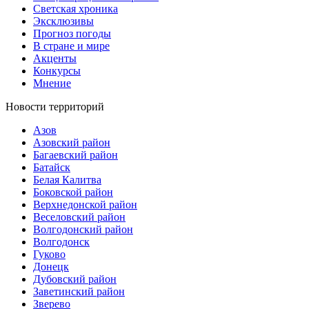
Светская хроника
Эксклюзивы
Прогноз погоды
В стране и мире
Акценты
Конкурсы
Мнение
Новости территорий
Азов
Азовский район
Багаевский район
Батайск
Белая Калитва
Боковской район
Верхнедонской район
Веселовский район
Волгодонский район
Волгодонск
Гуково
Донецк
Дубовский район
Заветинский район
Зверево