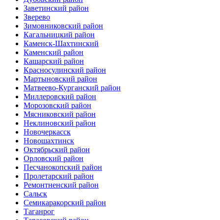
Заветинский район
Зверево
Зимовниковский район
Кагальницкий район
Каменск-Шахтинский
Каменский район
Кашарский район
Красносулинский район
Мартыновский район
Матвеево-Курганский район
Миллеровский район
Морозовский район
Мясниковский район
Неклиновский район
Новочеркасск
Новошахтинск
Октябрьский район
Орловский район
Песчанокопский район
Пролетарский район
Ремонтненский район
Сальск
Семикаракорский район
Таганрог