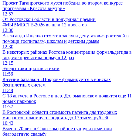
Проект Таганрогского музея победил во втором конкурсе
программы «Красота внутри»
12:57
От Ростовской области в полуфинал премии
#МЫВМЕСТЕ-2026 вышли 12 проектов
12:30
Александр Ищенко отметил заслуги депутатов-строителей в
помощи госпиталям, школам и детским домам
12:30
В некоторых районах Ростова концентрация формальдегида в
воздухе превысила норму в 12 раз
12:15
Энергетики против стихии
11:56
Казачий батальон «Покров» формируется в войсках
беспилотных систем
11:48
С 18 августа в Ростове в пер. Доломановском появятся еще 11
новых парковок
11:37
В Ростовской области стоимость патента для трудовых
мигрантов планируют поднять до 17 тысяч рублей
10:43
Вместе 70 лет: в Сальском районе супруги отметили
благодатную свадьбу