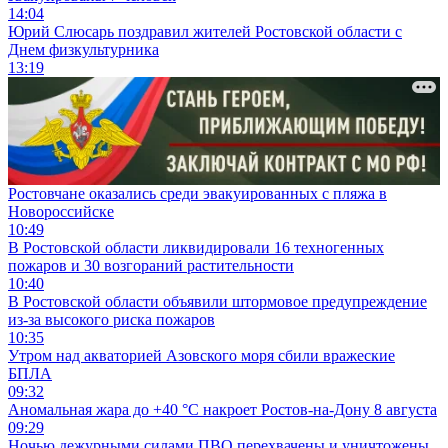
14:04
Юрий Слюсарь поздравил жителей Ростовской области с
Днем физкультурника
13:19
Ростовчане оказались среди эвакуированных с пляжа в
Новороссийске
10:49
В Ростовской области ликвидировали 16 техногенных
пожаров и 30 возгораний растительности
10:40
В Ростовской области объявили штормовое предупреждение
из-за высокого риска пожаров
10:35
Утром над акваторией Азовского моря сбили вражеские
БПЛА
09:32
Аномальная жара до +40 °C накроет Ростов-на-Дону 8 августа
09:29
Ночью дежурными силами ПВО перехвачены и уничтожены