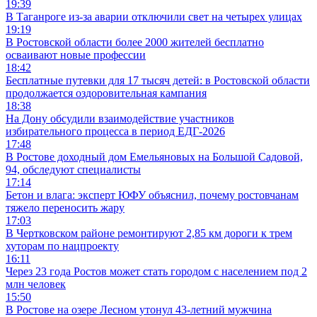
19:39
В Таганроге из-за аварии отключили свет на четырех улицах
19:19
В Ростовской области более 2000 жителей бесплатно
осваивают новые профессии
18:42
Бесплатные путевки для 17 тысяч детей: в Ростовской области
продолжается оздоровительная кампания
18:38
На Дону обсудили взаимодействие участников
избирательного процесса в период ЕДГ-2026
17:48
В Ростове доходный дом Емельяновых на Большой Садовой,
94, обследуют специалисты
17:14
Бетон и влага: эксперт ЮФУ объяснил, почему ростовчанам
тяжело переносить жару
17:03
В Чертковском районе ремонтируют 2,85 км дороги к трем
хуторам по нацпроекту
16:11
Через 23 года Ростов может стать городом с населением под 2
млн человек
15:50
В Ростове на озере Лесном утонул 43-летний мужчина