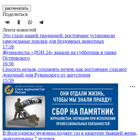
распечатать
Поделиться
Лента новостей
Это стало нашей традицией: ростовчане установили
самодельные поилки для бездомных животных
17:18
Журналисты «ДОН 24» вышли на субботник в парке
Островского
16:56
Сносить нельзя, сохранять нечем: как ростовчане спасают
доходный дом Рувинского от запустения
15:59
В Волгодонске мужчина поджег газ в квартире бывшей жены,
эвакуированы 7 человек