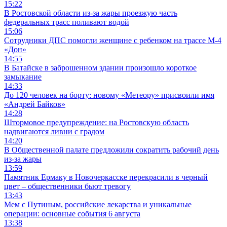
15:22
В Ростовской области из-за жары проезжую часть
федеральных трасс поливают водой
15:06
Сотрудники ДПС помогли женщине с ребенком на трассе М-4
«Дон»
14:55
В Батайске в заброшенном здании произошло короткое
замыкание
14:33
До 120 человек на борту: новому «Метеору» присвоили имя
«Андрей Байков»
14:28
Штормовое предупреждение: на Ростовскую область
надвигаются ливни с градом
14:20
В Общественной палате предложили сократить рабочий день
из-за жары
13:59
Памятник Ермаку в Новочеркасске перекрасили в черный
цвет – общественники бьют тревогу
13:43
Мем с Путиным, российские лекарства и уникальные
операции: основные события 6 августа
13:38