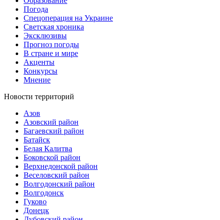
Образование
Погода
Спецоперация на Украине
Светская хроника
Эксклюзивы
Прогноз погоды
В стране и мире
Акценты
Конкурсы
Мнение
Новости территорий
Азов
Азовский район
Багаевский район
Батайск
Белая Калитва
Боковской район
Верхнедонской район
Веселовский район
Волгодонский район
Волгодонск
Гуково
Донецк
Дубовский район