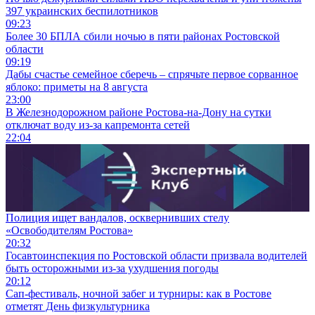
397 украинских беспилотников
09:23
Более 30 БПЛА сбили ночью в пяти районах Ростовской
области
09:19
Дабы счастье семейное сберечь – спрячьте первое сорванное
яблоко: приметы на 8 августа
23:00
В Железнодорожном районе Ростова-на-Дону на сутки
отключат воду из-за капремонта сетей
22:04
Полиция ищет вандалов, осквернивших стелу
«Освободителям Ростова»
20:32
Госавтоинспекция по Ростовской области призвала водителей
быть осторожными из-за ухудшения погоды
20:12
Сап-фестиваль, ночной забег и турниры: как в Ростове
отметят День физкультурника