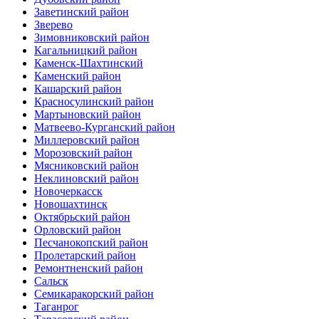
Заветинский район
Зверево
Зимовниковский район
Кагальницкий район
Каменск-Шахтинский
Каменский район
Кашарский район
Красносулинский район
Мартыновский район
Матвеево-Курганский район
Миллеровский район
Морозовский район
Мясниковский район
Неклиновский район
Новочеркасск
Новошахтинск
Октябрьский район
Орловский район
Песчанокопский район
Пролетарский район
Ремонтненский район
Сальск
Семикаракорский район
Таганрог