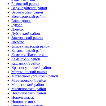
Боковской район
Верхнедонской район
Веселовский район
Волгодонский район
Волгодонск
Гуково
Донецк
Дубовский район
Заветинский район
Зверево
Зимовниковский район
Кагальницкий район
Каменск-Шахтинский
Каменский район
Кашарский район
Красносулинский район
Мартыновский район
Матвеево-Курганский район
Миллеровский район
Морозовский район
Мясниковский район
Неклиновский район
Новочеркасск
Новошахтинск
Октябрьский район