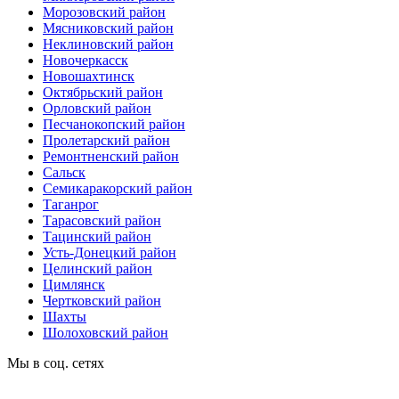
Морозовский район
Мясниковский район
Неклиновский район
Новочеркасск
Новошахтинск
Октябрьский район
Орловский район
Песчанокопский район
Пролетарский район
Ремонтненский район
Сальск
Семикаракорский район
Таганрог
Тарасовский район
Тацинский район
Усть-Донецкий район
Целинский район
Цимлянск
Чертковский район
Шахты
Шолоховский район
Мы в соц. сетях