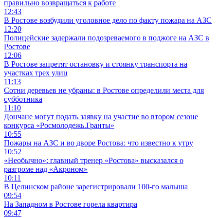
правильно возвращаться к работе
12:43
В Ростове возбудили уголовное дело по факту пожара на АЗС
12:20
Полицейские задержали подозреваемого в поджоге на АЗС в
Ростове
12:06
В Ростове запретят остановку и стоянку транспорта на
участках трех улиц
11:13
Сотни деревьев не убраны: в Ростове определили места для
субботника
11:10
Дончане могут подать заявку на участие во втором сезоне
конкурса «Росмолодежь.Гранты»
10:55
Пожары на АЗС и во дворе Ростова: что известно к утру
10:52
«Необычно»: главный тренер «Ростова» высказался о
разгроме над «Акроном»
10:11
В Целинском районе зарегистрировали 100-го малыша
09:54
На Западном в Ростове горела квартира
09:47