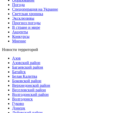
Образование
Погода
Спецоперация на Украине
Светская хроника
Эксклюзивы
Прогноз погоды
В стране и мире
Акценты
Конкурсы
Мнение
Новости территорий
Азов
Азовский район
Багаевский район
Батайск
Белая Калитва
Боковской район
Верхнедонской район
Веселовский район
Волгодонский район
Волгодонск
Гуково
Донецк
Дубовский район