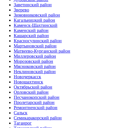
Заветинский район
Зверево
Зимовниковский район
Кагальницкий район
Каменск-Шахтинский
Каменский район
Кашарский район
Красносулинский район
Мартыновский район
Матвеево-Курганский район
Миллеровский район
Морозовский район
Мясниковский район
Неклиновский район
Новочеркасск
Новошахтинск
Октябрьский район
Орловский район
Песчанокопский район
Пролетарский район
Ремонтненский район
Сальск
Семикаракорский район
Таганрог