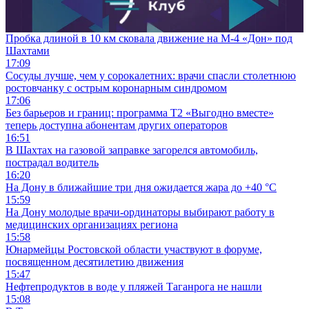
Пробка длиной в 10 км сковала движение на М-4 «Дон» под
Шахтами
17:09
Сосуды лучше, чем у сорокалетних: врачи спасли столетнюю
ростовчанку с острым коронарным синдромом
17:06
Без барьеров и границ: программа Т2 «Выгодно вместе»
теперь доступна абонентам других операторов
16:51
В Шахтах на газовой заправке загорелся автомобиль,
пострадал водитель
16:20
На Дону в ближайшие три дня ожидается жара до +40 °C
15:59
На Дону молодые врачи-ординаторы выбирают работу в
медицинских организациях региона
15:58
Юнармейцы Ростовской области участвуют в форуме,
посвященном десятилетию движения
15:47
Нефтепродуктов в воде у пляжей Таганрога не нашли
15:08