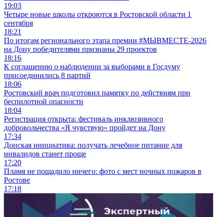
19:03
Четыре новые школы откроются в Ростовской области 1
сентября
18:21
По итогам регионального этапа премии #МЫВМЕСТЕ-2026
на Дону победителями признаны 29 проектов
18:16
К соглашению о наблюдении за выборами в Госдуму
присоединились 8 партий
18:06
Ростовский врач подготовил памятку по действиям при
беспилотной опасности
18:04
Регистрация открыта: фестиваль инклюзивного
добровольчества «Я чувствую» пройдет на Дону
17:34
Донская инициатива: получать лечебное питание для
инвалидов станет проще
17:20
Пламя не пощадило ничего: фото с мест ночных пожаров в
Ростове
17:18