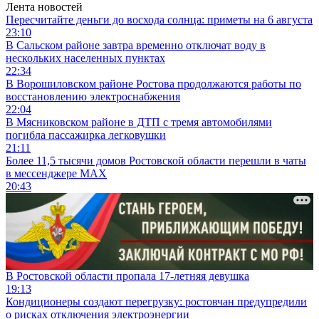
Лента новостей
Пересчитайте деньги до восхода солнца: приметы на 6 августа
23:10
В Сальском районе завтра временно отключат воду в
нескольких населенных пунктах
22:34
В Ворошиловском районе Ростова продолжаются работы по
восстановлению электроснабжения
22:04
В Мясниковском районе в ДТП с тремя автомобилями
погибла пассажирка легковушки
21:11
Более 11,5 тысячи домов Ростовской области перешли в чаты
в мессенджере MAX
20:43
В Ростовской области пропала 17-летняя девушка
19:13
Кондиционеры создают перегрузку: ростовчан предупредили
о рисках отключения электроэнергии