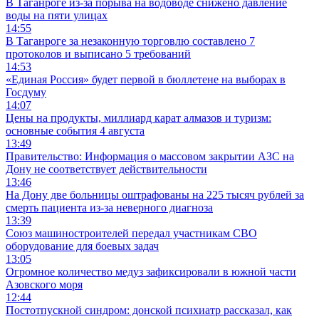
В Таганроге из-за порыва на водоводе снижено давление
воды на пяти улицах
14:55
В Таганроге за незаконную торговлю составлено 7
протоколов и выписано 5 требований
14:53
«Единая Россия» будет первой в бюллетене на выборах в
Госдуму
14:07
Цены на продукты, миллиард карат алмазов и туризм:
основные события 4 августа
13:49
Правительство: Информация о массовом закрытии АЗС на
Дону не соответствует действительности
13:46
На Дону две больницы оштрафованы на 225 тысяч рублей за
смерть пациента из-за неверного диагноза
13:39
Союз машиностроителей передал участникам СВО
оборудование для боевых задач
13:05
Огромное количество медуз зафиксировали в южной части
Азовского моря
12:44
Постотпускной синдром: донской психиатр рассказал, как