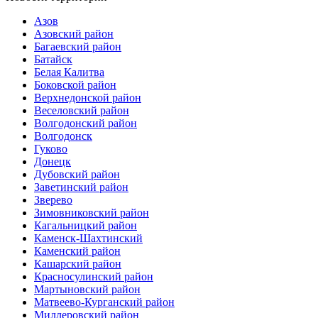
Азов
Азовский район
Багаевский район
Батайск
Белая Калитва
Боковской район
Верхнедонской район
Веселовский район
Волгодонский район
Волгодонск
Гуково
Донецк
Дубовский район
Заветинский район
Зверево
Зимовниковский район
Кагальницкий район
Каменск-Шахтинский
Каменский район
Кашарский район
Красносулинский район
Мартыновский район
Матвеево-Курганский район
Миллеровский район