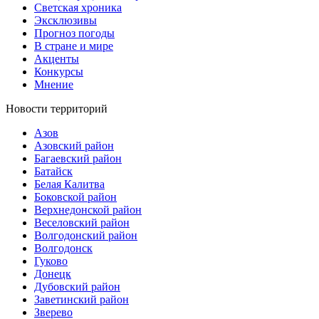
Светская хроника
Эксклюзивы
Прогноз погоды
В стране и мире
Акценты
Конкурсы
Мнение
Новости территорий
Азов
Азовский район
Багаевский район
Батайск
Белая Калитва
Боковской район
Верхнедонской район
Веселовский район
Волгодонский район
Волгодонск
Гуково
Донецк
Дубовский район
Заветинский район
Зверево