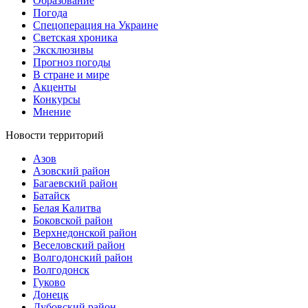
Образование
Погода
Спецоперация на Украине
Светская хроника
Эксклюзивы
Прогноз погоды
В стране и мире
Акценты
Конкурсы
Мнение
Новости территорий
Азов
Азовский район
Багаевский район
Батайск
Белая Калитва
Боковской район
Верхнедонской район
Веселовский район
Волгодонский район
Волгодонск
Гуково
Донецк
Дубовский район