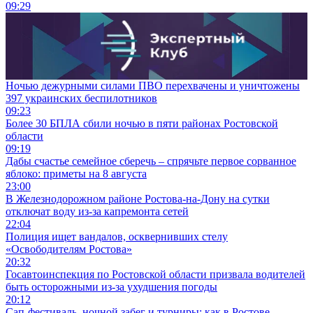
09:29
Ночью дежурными силами ПВО перехвачены и уничтожены
397 украинских беспилотников
09:23
Более 30 БПЛА сбили ночью в пяти районах Ростовской
области
09:19
Дабы счастье семейное сберечь – спрячьте первое сорванное
яблоко: приметы на 8 августа
23:00
В Железнодорожном районе Ростова-на-Дону на сутки
отключат воду из-за капремонта сетей
22:04
Полиция ищет вандалов, осквернивших стелу
«Освободителям Ростова»
20:32
Госавтоинспекция по Ростовской области призвала водителей
быть осторожными из-за ухудшения погоды
20:12
Сап-фестиваль, ночной забег и турниры: как в Ростове