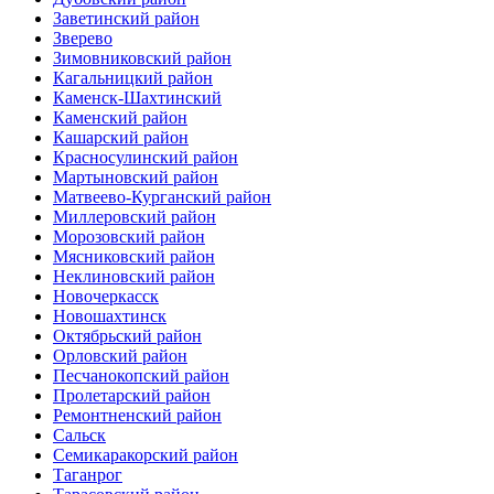
Заветинский район
Зверево
Зимовниковский район
Кагальницкий район
Каменск-Шахтинский
Каменский район
Кашарский район
Красносулинский район
Мартыновский район
Матвеево-Курганский район
Миллеровский район
Морозовский район
Мясниковский район
Неклиновский район
Новочеркасск
Новошахтинск
Октябрьский район
Орловский район
Песчанокопский район
Пролетарский район
Ремонтненский район
Сальск
Семикаракорский район
Таганрог