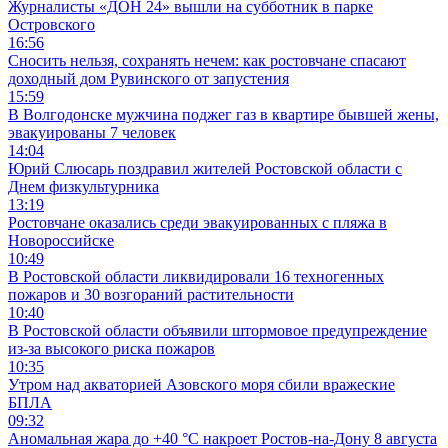
Журналисты «ДОН 24» вышли на субботник в парке
Островского
16:56
Сносить нельзя, сохранять нечем: как ростовчане спасают
доходный дом Рувинского от запустения
15:59
В Волгодонске мужчина поджег газ в квартире бывшей жены,
эвакуированы 7 человек
14:04
Юрий Слюсарь поздравил жителей Ростовской области с
Днем физкультурника
13:19
Ростовчане оказались среди эвакуированных с пляжа в
Новороссийске
10:49
В Ростовской области ликвидировали 16 техногенных
пожаров и 30 возгораний растительности
10:40
В Ростовской области объявили штормовое предупреждение
из-за высокого риска пожаров
10:35
Утром над акваторией Азовского моря сбили вражеские
БПЛА
09:32
Аномальная жара до +40 °C накроет Ростов-на-Дону 8 августа