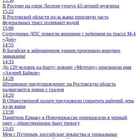
15:50
В Ростове на озере Лесном утонул 43-летний мужчина
15:22
В Ростовской области из-за жары проезжую часть
федеральных трасс поливают водой
15:06
Сотрудники ДПС помогли женщине с ребенком на трассе М-4
«Дон»
14:55
В Батайске в заброшенном здании произошло короткое
замыкание
14:33
До 120 человек на борту: новому «Метеору» присвоили имя
«Андрей Байков»
14:28
Штормовое предупреждение: на Ростовскую область
надвигаются ливни с градом
14:20
В Общественной палате предложили сократить рабочий день
из-за жары
13:59
Памятник Ермаку в Новочеркасске перекрасили в черный
цвет – общественники бьют тревогу
13:43
Мем с Путиным, российские лекарства и уникальные