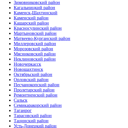
Зимовниковский район
Кагальницкий район
Каменск-Шахтинский
Каменский район
Кашарский район
Красносулинский район
Мартыновский район
Матвеево-Курганский район
Миллеровский район
Морозовский район
Мясниковский район
Неклиновский район
Новочеркасск
Новошахтинск
Октябрьский район
Орловский район
Песчанокопский район
Пролетарский район
Ремонтненский район
Сальск
Семикаракорский район
Таганрог
Тарасовский район
Тацинский район
Усть-Донецкий район