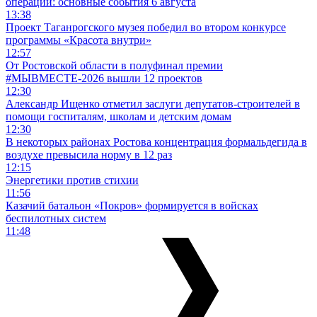
операции: основные события 6 августа
13:38
Проект Таганрогского музея победил во втором конкурсе
программы «Красота внутри»
12:57
От Ростовской области в полуфинал премии
#МЫВМЕСТЕ-2026 вышли 12 проектов
12:30
Александр Ищенко отметил заслуги депутатов-строителей в
помощи госпиталям, школам и детским домам
12:30
В некоторых районах Ростова концентрация формальдегида в
воздухе превысила норму в 12 раз
12:15
Энергетики против стихии
11:56
Казачий батальон «Покров» формируется в войсках
беспилотных систем
11:48