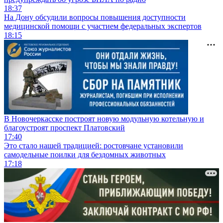
18:37
На Дону обсудили вопросы повышения доступности
медицинской помощи с участием федеральных экспертов
18:15
В Новочеркасске построят новую модульную котельную и
благоустроят проспект Платовский
17:40
Это стало нашей традицией: ростовчане установили
самодельные поилки для бездомных животных
17:18