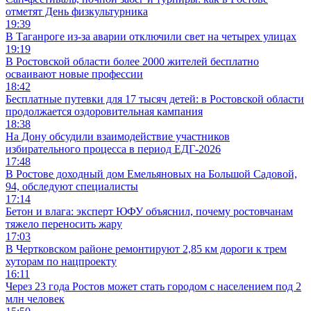
отметят День физкультурника
19:39
В Таганроге из-за аварии отключили свет на четырех улицах
19:19
В Ростовской области более 2000 жителей бесплатно
осваивают новые профессии
18:42
Бесплатные путевки для 17 тысяч детей: в Ростовской области
продолжается оздоровительная кампания
18:38
На Дону обсудили взаимодействие участников
избирательного процесса в период ЕДГ-2026
17:48
В Ростове доходный дом Емельяновых на Большой Садовой,
94, обследуют специалисты
17:14
Бетон и влага: эксперт ЮФУ объяснил, почему ростовчанам
тяжело переносить жару
17:03
В Чертковском районе ремонтируют 2,85 км дороги к трем
хуторам по нацпроекту
16:11
Через 23 года Ростов может стать городом с населением под 2
млн человек