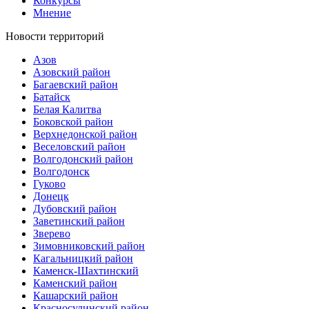
Конкурсы
Мнение
Новости территорий
Азов
Азовский район
Багаевский район
Батайск
Белая Калитва
Боковской район
Верхнедонской район
Веселовский район
Волгодонский район
Волгодонск
Гуково
Донецк
Дубовский район
Заветинский район
Зверево
Зимовниковский район
Кагальницкий район
Каменск-Шахтинский
Каменский район
Кашарский район
Красносулинский район