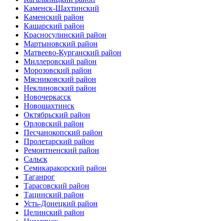
Каменск-Шахтинский
Каменский район
Кашарский район
Красносулинский район
Мартыновский район
Матвеево-Курганский район
Миллеровский район
Морозовский район
Мясниковский район
Неклиновский район
Новочеркасск
Новошахтинск
Октябрьский район
Орловский район
Песчанокопский район
Пролетарский район
Ремонтненский район
Сальск
Семикаракорский район
Таганрог
Тарасовский район
Тацинский район
Усть-Донецкий район
Целинский район