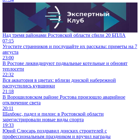
Над тремя районами Ростовской области сбили 20 БПЛА
07:15
Угостите странников и послушайте их рассказы: приметы на 7
августа
23:00
В Ростове ликвидируют подвальные котельные и обновят
теплосети
22:32
Вся акватория в цветах: вблизи донской набережной
распустились кувшинки
21:18
В Ворошиловском районе Ростова произошло аварийное
отключение света
20:11
Шахбокс, падел и пилон: в Ростовской области
зарегистрировали новые виды спорта
19:33
Юрий Слюсарь поздравил донских строителей с
профессиональным праздником и вручил награды