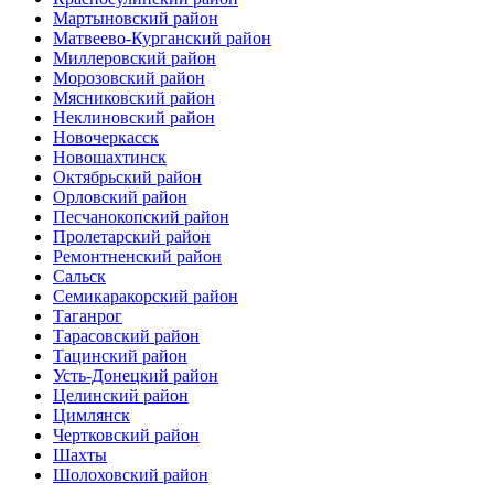
Мартыновский район
Матвеево-Курганский район
Миллеровский район
Морозовский район
Мясниковский район
Неклиновский район
Новочеркасск
Новошахтинск
Октябрьский район
Орловский район
Песчанокопский район
Пролетарский район
Ремонтненский район
Сальск
Семикаракорский район
Таганрог
Тарасовский район
Тацинский район
Усть-Донецкий район
Целинский район
Цимлянск
Чертковский район
Шахты
Шолоховский район