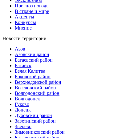
Эксклюзивы
Прогноз погоды
В стране и мире
Акценты
Конкурсы
Мнение
Новости территорий
Азов
Азовский район
Багаевский район
Батайск
Белая Калитва
Боковской район
Верхнедонской район
Веселовский район
Волгодонский район
Волгодонск
Гуково
Донецк
Дубовский район
Заветинский район
Зверево
Зимовниковский район
Кагальницкий район