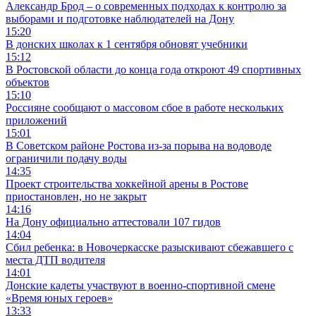
Александр Брод – о современных подходах к контролю за
выборами и подготовке наблюдателей на Дону
15:20
В донских школах к 1 сентября обновят учебники
15:12
В Ростовской области до конца года откроют 49 спортивных
объектов
15:10
Россияне сообщают о массовом сбое в работе нескольких
приложений
15:01
В Советском районе Ростова из-за порыва на водоводе
ограничили подачу воды
14:35
Проект строительства хоккейной арены в Ростове
приостановлен, но не закрыт
14:16
На Дону официально аттестовали 107 гидов
14:04
Сбил ребенка: в Новочеркасске разыскивают сбежавшего с
места ДТП водителя
14:01
Донские кадеты участвуют в военно-спортивной смене
«Время юных героев»
13:33