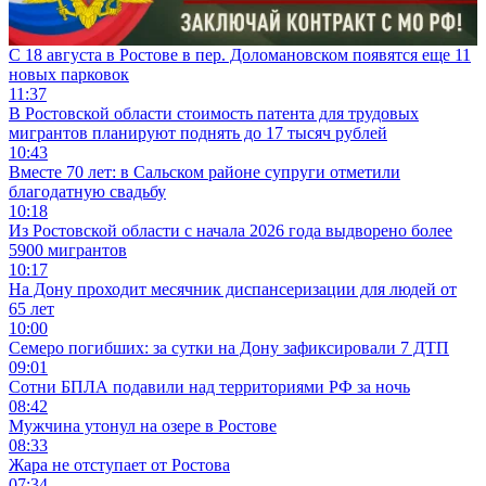
С 18 августа в Ростове в пер. Доломановском появятся еще 11
новых парковок
11:37
В Ростовской области стоимость патента для трудовых
мигрантов планируют поднять до 17 тысяч рублей
10:43
Вместе 70 лет: в Сальском районе супруги отметили
благодатную свадьбу
10:18
Из Ростовской области с начала 2026 года выдворено более
5900 мигрантов
10:17
На Дону проходит месячник диспансеризации для людей от
65 лет
10:00
Семеро погибших: за сутки на Дону зафиксировали 7 ДТП
09:01
Сотни БПЛА подавили над территориями РФ за ночь
08:42
Мужчина утонул на озере в Ростове
08:33
Жара не отступает от Ростова
07:34