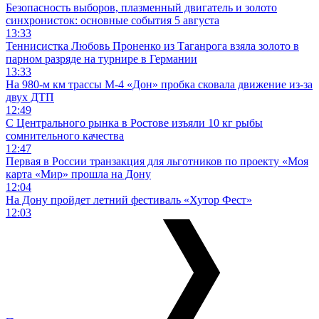
Безопасность выборов, плазменный двигатель и золото
синхронисток: основные события 5 августа
13:33
Теннисистка Любовь Проненко из Таганрога взяла золото в
парном разряде на турнире в Германии
13:33
На 980‑м км трассы М‑4 «Дон» пробка сковала движение из-за
двух ДТП
12:49
С Центрального рынка в Ростове изъяли 10 кг рыбы
сомнительного качества
12:47
Первая в России транзакция для льготников по проекту «Моя
карта «Мир» прошла на Дону
12:04
На Дону пройдет летний фестиваль «Хутор Фест»
12:03