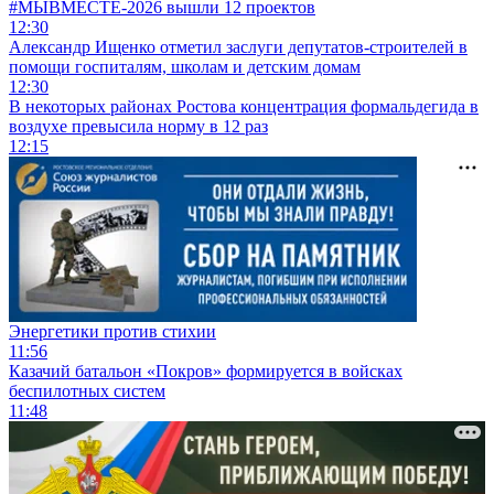
#МЫВМЕСТЕ-2026 вышли 12 проектов
12:30
Александр Ищенко отметил заслуги депутатов-строителей в
помощи госпиталям, школам и детским домам
12:30
В некоторых районах Ростова концентрация формальдегида в
воздухе превысила норму в 12 раз
12:15
Энергетики против стихии
11:56
Казачий батальон «Покров» формируется в войсках
беспилотных систем
11:48