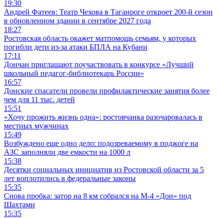
19:30
Андрей Фатеев: Театр Чехова в Таганроге откроет 200-й сезон
в обновленном здании в сентябре 2027 года
18:27
Ростовская область окажет матпомощь семьям, у которых
погибли дети из-за атаки БПЛА на Кубани
17:11
Дончан приглашают поучаствовать в конкурсе «Лучший
школьный педагог-библиотекарь России»
16:57
Донские спасатели провели профилактические занятия более
чем для 11 тыс. детей
15:51
«Хочу прожить жизнь одна»: ростовчанка разочаровалась в
местных мужчинах
15:49
Возбуждено еще одно дело: подозреваемому в поджоге на
АЗС заполняли две емкости на 1000 л
15:38
Десятки социальных инициатив из Ростовской области за 5
лет воплотились в федеральные законы
15:35
Снова пробка: затор на 8 км собрался на М-4 «Дон» под
Шахтами
15:35