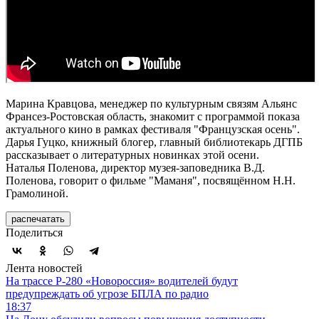
Марина Кравцова, менеджер по культурным связям Альянс
Франсез-Ростовская область, знакомит с программой показа
актуального кино в рамках фестиваля "Французская осень".
Дарья Гуцко, книжный блогер, главный библиотекарь ДГПБ
рассказывает о литературных новинках этой осени.
Наталья Поленова, директор музея-заповедника В.Д.
Поленова, говорит о фильме "Маманя", посвящённом Н.Н.
Грамолиной.
распечатать
Поделиться
Лента новостей
На трассе Р-280 «Новороссия» водителей будут
предупреждать об угрозе БПЛА по радио
18:37