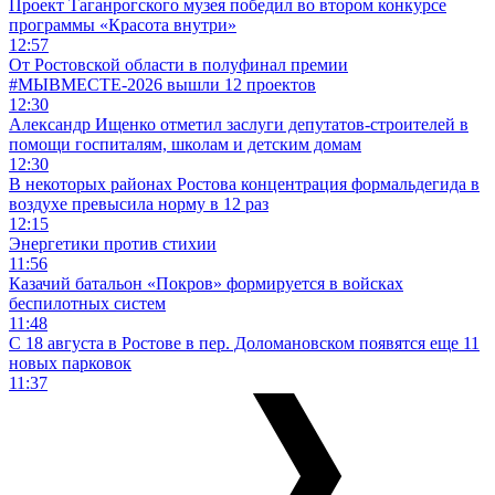
Проект Таганрогского музея победил во втором конкурсе
программы «Красота внутри»
12:57
От Ростовской области в полуфинал премии
#МЫВМЕСТЕ-2026 вышли 12 проектов
12:30
Александр Ищенко отметил заслуги депутатов-строителей в
помощи госпиталям, школам и детским домам
12:30
В некоторых районах Ростова концентрация формальдегида в
воздухе превысила норму в 12 раз
12:15
Энергетики против стихии
11:56
Казачий батальон «Покров» формируется в войсках
беспилотных систем
11:48
С 18 августа в Ростове в пер. Доломановском появятся еще 11
новых парковок
11:37