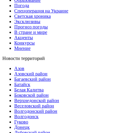
Образование
Погода
Спецоперация на Украине
Светская хроника
Эксклюзивы
Прогноз погоды
В стране и мире
Акценты
Конкурсы
Мнение
Новости территорий
Азов
Азовский район
Багаевский район
Батайск
Белая Калитва
Боковской район
Верхнедонской район
Веселовский район
Волгодонский район
Волгодонск
Гуково
Донецк
Дубовский район