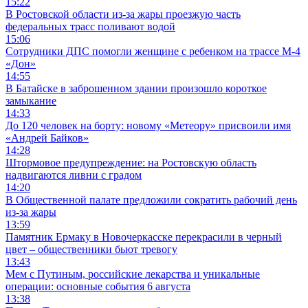
15:22
В Ростовской области из-за жары проезжую часть
федеральных трасс поливают водой
15:06
Сотрудники ДПС помогли женщине с ребенком на трассе М-4
«Дон»
14:55
В Батайске в заброшенном здании произошло короткое
замыкание
14:33
До 120 человек на борту: новому «Метеору» присвоили имя
«Андрей Байков»
14:28
Штормовое предупреждение: на Ростовскую область
надвигаются ливни с градом
14:20
В Общественной палате предложили сократить рабочий день
из-за жары
13:59
Памятник Ермаку в Новочеркасске перекрасили в черный
цвет – общественники бьют тревогу
13:43
Мем с Путиным, российские лекарства и уникальные
операции: основные события 6 августа
13:38