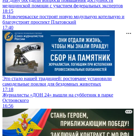
На Дону обсудили вопросы повышения доступности
медицинской помощи с участием федеральных экспертов
18:15
В Новочеркасске построят новую модульную котельную и
благоустроят проспект Платовский
17:40
Это стало нашей традицией: ростовчане установили
самодельные поилки для бездомных животных
17:18
Журналисты «ДОН 24» вышли на субботник в парке
Островского
16:56