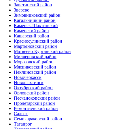
Заветинский район
Зверево
Зимовниковский район
Кагальницкий район
Каменск-Шахтинский
Каменский район
Кашарский район
Красносулинский район
Мартыновский район
Матвеево-Курганский район
Миллеровский район
Морозовский район
Мясниковский район
Неклиновский район
Новочеркасск
Новошахтинск
Октябрьский район
Орловский район
Песчанокопский район
Пролетарский район
Ремонтненский район
Сальск
Семикаракорский район
Таганрог