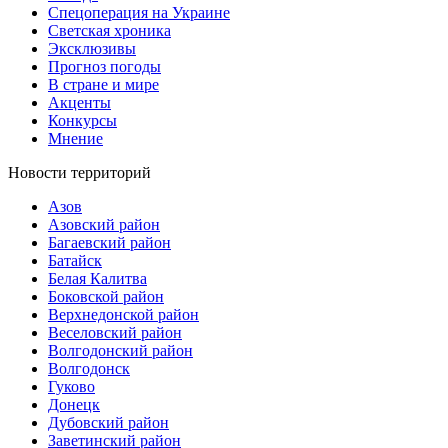
Спецоперация на Украине
Светская хроника
Эксклюзивы
Прогноз погоды
В стране и мире
Акценты
Конкурсы
Мнение
Новости территорий
Азов
Азовский район
Багаевский район
Батайск
Белая Калитва
Боковской район
Верхнедонской район
Веселовский район
Волгодонский район
Волгодонск
Гуково
Донецк
Дубовский район
Заветинский район