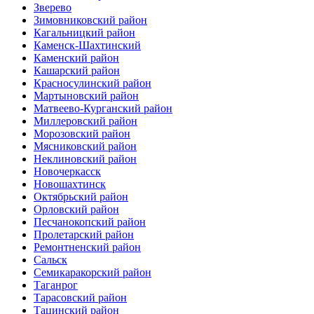
Зверево
Зимовниковский район
Кагальницкий район
Каменск-Шахтинский
Каменский район
Кашарский район
Красносулинский район
Мартыновский район
Матвеево-Курганский район
Миллеровский район
Морозовский район
Мясниковский район
Неклиновский район
Новочеркасск
Новошахтинск
Октябрьский район
Орловский район
Песчанокопский район
Пролетарский район
Ремонтненский район
Сальск
Семикаракорский район
Таганрог
Тарасовский район
Тацинский район