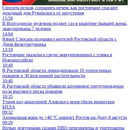
Сносить нельзя, сохранять нечем: как ростовчане спасают
доходный дом Рувинского от запустения
15:59
В Волгодонске мужчина поджег газ в квартире бывшей жены,
эвакуированы 7 человек
14:04
Юрий Слюсарь поздравил жителей Ростовской области с
Днем физкультурника
13:19
Ростовчане оказались среди эвакуированных с пляжа в
Новороссийске
10:49
В Ростовской области ликвидировали 16 техногенных
пожаров и 30 возгораний растительности
10:40
В Ростовской области объявили штормовое предупреждение
из-за высокого риска пожаров
10:35
Утром над акваторией Азовского моря сбили вражеские
БПЛА
09:32
Аномальная жара до +40 °C накроет Ростов-на-Дону 8 августа
09:29
Ночью дежурными силами ПВО перехвачены и уничтожены