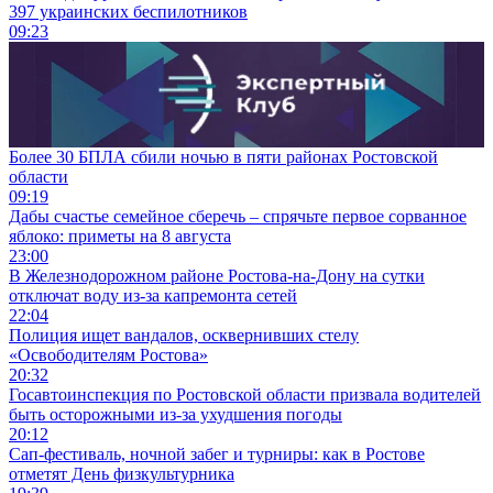
397 украинских беспилотников
09:23
Более 30 БПЛА сбили ночью в пяти районах Ростовской
области
09:19
Дабы счастье семейное сберечь – спрячьте первое сорванное
яблоко: приметы на 8 августа
23:00
В Железнодорожном районе Ростова-на-Дону на сутки
отключат воду из-за капремонта сетей
22:04
Полиция ищет вандалов, осквернивших стелу
«Освободителям Ростова»
20:32
Госавтоинспекция по Ростовской области призвала водителей
быть осторожными из-за ухудшения погоды
20:12
Сап-фестиваль, ночной забег и турниры: как в Ростове
отметят День физкультурника