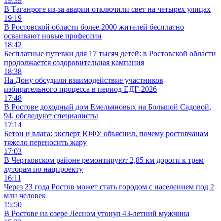
19:39
В Таганроге из-за аварии отключили свет на четырех улицах
19:19
В Ростовской области более 2000 жителей бесплатно
осваивают новые профессии
18:42
Бесплатные путевки для 17 тысяч детей: в Ростовской области
продолжается оздоровительная кампания
18:38
На Дону обсудили взаимодействие участников
избирательного процесса в период ЕДГ-2026
17:48
В Ростове доходный дом Емельяновых на Большой Садовой,
94, обследуют специалисты
17:14
Бетон и влага: эксперт ЮФУ объяснил, почему ростовчанам
тяжело переносить жару
17:03
В Чертковском районе ремонтируют 2,85 км дороги к трем
хуторам по нацпроекту
16:11
Через 23 года Ростов может стать городом с населением под 2
млн человек
15:50
В Ростове на озере Лесном утонул 43-летний мужчина