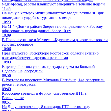
медиафасад, работы планируют завершить в течение недели
11:45
На Дону в четырех муниципалитетах введен режим ЧС для
ликвидации ущерба от ураганного ветра
10:23
На М-4 «Дон» в районе Зверева по направлению к Ростову
образовалась пробка длиной более 10 км
10:09
В Новошахтинске и Матвеево-Курганском районе чествовали
золотых юбиляров
10:06
Правительство: Госюрбюро Ростовской области активно
взаимодействует с другими регионами
10:03
В центре Ростова участок тротуара у дома на Большой
Садовой, 94, огородили
09:56
В Ростове на проспекте Михаила Нагибина, 14а, завершили
ремонт теплотрассы
09:49
Кроссовер врезался в фургон: смертельное ДТП в
Волгодонске
08:51
На Дону построят еще 8 площадок ГТО в этом году