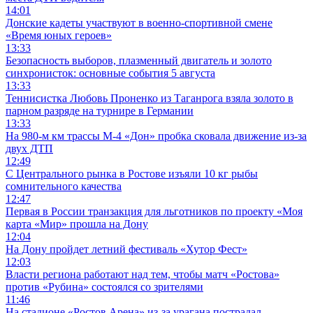
14:01
Донские кадеты участвуют в военно-спортивной смене
«Время юных героев»
13:33
Безопасность выборов, плазменный двигатель и золото
синхронисток: основные события 5 августа
13:33
Теннисистка Любовь Проненко из Таганрога взяла золото в
парном разряде на турнире в Германии
13:33
На 980‑м км трассы М‑4 «Дон» пробка сковала движение из-за
двух ДТП
12:49
С Центрального рынка в Ростове изъяли 10 кг рыбы
сомнительного качества
12:47
Первая в России транзакция для льготников по проекту «Моя
карта «Мир» прошла на Дону
12:04
На Дону пройдет летний фестиваль «Хутор Фест»
12:03
Власти региона работают над тем, чтобы матч «Ростова»
против «Рубина» состоялся со зрителями
11:46
На стадионе «Ростов Арена» из-за урагана пострадал