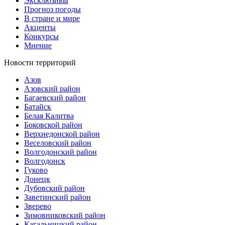
Эксклюзивы
Прогноз погоды
В стране и мире
Акценты
Конкурсы
Мнение
Новости территорий
Азов
Азовский район
Багаевский район
Батайск
Белая Калитва
Боковской район
Верхнедонской район
Веселовский район
Волгодонский район
Волгодонск
Гуково
Донецк
Дубовский район
Заветинский район
Зверево
Зимовниковский район
Кагальницкий район