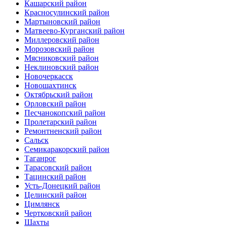
Кашарский район
Красносулинский район
Мартыновский район
Матвеево-Курганский район
Миллеровский район
Морозовский район
Мясниковский район
Неклиновский район
Новочеркасск
Новошахтинск
Октябрьский район
Орловский район
Песчанокопский район
Пролетарский район
Ремонтненский район
Сальск
Семикаракорский район
Таганрог
Тарасовский район
Тацинский район
Усть-Донецкий район
Целинский район
Цимлянск
Чертковский район
Шахты