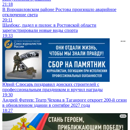
21:18
В Ворошиловском районе Ростова произошло аварийное
отключение света
20:11
Шахбокс, падел и пилон: в Ростовской области
зарегистрировали новые виды спорта
19:33
Юрий Слюсарь поздравил донских строителей с
профессиональным праздником и вручил награды
19:30
Андрей Фатеев: Театр Чехова в Таганроге откроет 200-й сезон
в обновленном здании в сентябре 2027 года
18:27