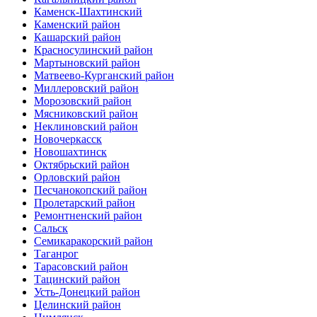
Каменск-Шахтинский
Каменский район
Кашарский район
Красносулинский район
Мартыновский район
Матвеево-Курганский район
Миллеровский район
Морозовский район
Мясниковский район
Неклиновский район
Новочеркасск
Новошахтинск
Октябрьский район
Орловский район
Песчанокопский район
Пролетарский район
Ремонтненский район
Сальск
Семикаракорский район
Таганрог
Тарасовский район
Тацинский район
Усть-Донецкий район
Целинский район