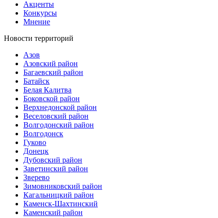
Акценты
Конкурсы
Мнение
Новости территорий
Азов
Азовский район
Багаевский район
Батайск
Белая Калитва
Боковской район
Верхнедонской район
Веселовский район
Волгодонский район
Волгодонск
Гуково
Донецк
Дубовский район
Заветинский район
Зверево
Зимовниковский район
Кагальницкий район
Каменск-Шахтинский
Каменский район