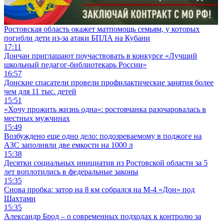
Ростовская область окажет матпомощь семьям, у которых
погибли дети из-за атаки БПЛА на Кубани
17:11
Дончан приглашают поучаствовать в конкурсе «Лучший
школьный педагог-библиотекарь России»
16:57
Донские спасатели провели профилактические занятия более
чем для 11 тыс. детей
15:51
«Хочу прожить жизнь одна»: ростовчанка разочаровалась в
местных мужчинах
15:49
Возбуждено еще одно дело: подозреваемому в поджоге на
АЗС заполняли две емкости на 1000 л
15:38
Десятки социальных инициатив из Ростовской области за 5
лет воплотились в федеральные законы
15:35
Снова пробка: затор на 8 км собрался на М-4 «Дон» под
Шахтами
15:35
Александр Брод – о современных подходах к контролю за