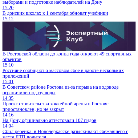
выборами и подготовке наблюдателей на Дону
15:20
В донских школах к 1 сентября обновят учебники
15:12
В Ростовской области до конца года откроют 49 спортивных
объектов
15:10
Россияне сообщают о массовом сбое в работе нескольких
приложений
15:01
В Советском районе Ростова из-за порыва на водоводе
ограничили подачу воды
14:35
Проект строительства хоккейной арены в Ростове
приостановлен, но не закрыт
14:16
На Дону официально аттестовали 107 гидов
14:04
Сбил ребенка: в Новочеркасске разыскивают сбежавшего с
места ДТП водителя