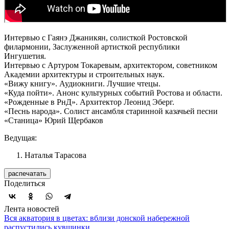
Интервью с Гаянэ Джаникян, солисткой Ростовской
филармонии, Заслуженной артисткой республики
Ингушетия.
Интервью с Артуром Токаревым, архитектором, советником
Академии архитектуры и строительных наук.
«Вижу книгу». Аудиокниги. Лучшие чтецы.
«Куда пойти». Анонс культурных событий Ростова и области.
«Рожденные в РнД». Архитектор Леонид Эберг.
«Песнь народа». Солист ансамбля старинной казачьей песни
«Станица» Юрий Щербаков
Ведущая:
Наталья Тарасова
распечатать
Поделиться
Лента новостей
Вся акватория в цветах: вблизи донской набережной
распустились кувшинки