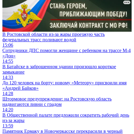
В Ростовской области из-за жары проезжую часть
федеральных трасс поливают водой
15:06
Сотрудники ДПС помогли женщине с ребенком на трассе М-4
«Дон»
14:55
В Батайске в заброшенном здании произошло короткое
замыкание
14:33
До 120 человек на борту: новому «Метеору» присвоили имя
«Андрей Байков»
14:28
Штормовое предупреждение: на Ростовскую область
надвигаются ливни с градом
14:20
В Общественной палате предложили сократить рабочий день
из-за жары
13:59
Памятник Ермаку в Новочеркасске перекрасили в черный