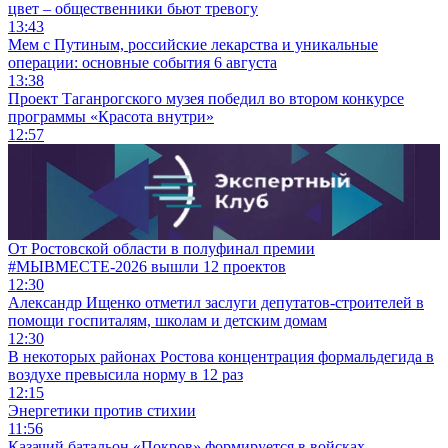
цвет – общественники бьют тревогу
13:43
Мем с Путиным, российские лекарства и уникальные
операции: основные события 6 августа
13:38
Проект Таганрогского музея победил во втором конкурсе
программы «Красота внутри»
12:57
От Ростовской области в полуфинал премии
#МЫВМЕСТЕ-2026 вышли 12 проектов
12:30
Александр Ищенко отметил заслуги депутатов-строителей в
помощи госпиталям, школам и детским домам
12:30
В некоторых районах Ростова концентрация формальдегида в
воздухе превысила норму в 12 раз
12:15
Энергетики против стихии
11:56
Казачий батальон «Покров» формируется в войсках