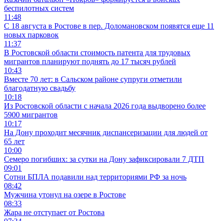
беспилотных систем
11:48
С 18 августа в Ростове в пер. Доломановском появятся еще 11
новых парковок
11:37
В Ростовской области стоимость патента для трудовых
мигрантов планируют поднять до 17 тысяч рублей
10:43
Вместе 70 лет: в Сальском районе супруги отметили
благодатную свадьбу
10:18
Из Ростовской области с начала 2026 года выдворено более
5900 мигрантов
10:17
На Дону проходит месячник диспансеризации для людей от
65 лет
10:00
Семеро погибших: за сутки на Дону зафиксировали 7 ДТП
09:01
Сотни БПЛА подавили над территориями РФ за ночь
08:42
Мужчина утонул на озере в Ростове
08:33
Жара не отступает от Ростова