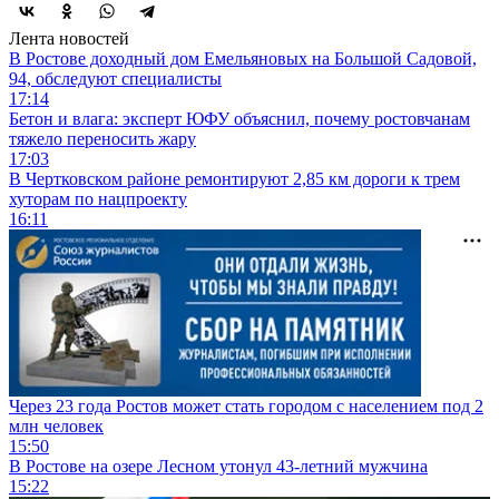
Лента новостей
В Ростове доходный дом Емельяновых на Большой Садовой,
94, обследуют специалисты
17:14
Бетон и влага: эксперт ЮФУ объяснил, почему ростовчанам
тяжело переносить жару
17:03
В Чертковском районе ремонтируют 2,85 км дороги к трем
хуторам по нацпроекту
16:11
Через 23 года Ростов может стать городом с населением под 2
млн человек
15:50
В Ростове на озере Лесном утонул 43-летний мужчина
15:22