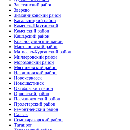
Заветинский район
Зверево
Зимовниковский район
Кагальницкий район
Каменск-Шахтинский
Каменский район
Кашарский район
Красносулинский район
Мартыновский район
Матвеево-Курганский район
Миллеровский район
Морозовский район
Мясниковский район
Неклиновский район
Новочеркасск
Новошахтинск
Октябрьский район
Орловский район
Песчанокопский район
Пролетарский район
Ремонтненский район
Сальск
Семикаракорский район
Таганрог