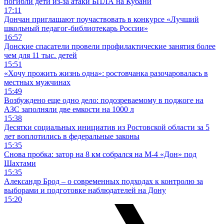
погибли дети из-за атаки БПЛА на Кубани
17:11
Дончан приглашают поучаствовать в конкурсе «Лучший
школьный педагог-библиотекарь России»
16:57
Донские спасатели провели профилактические занятия более
чем для 11 тыс. детей
15:51
«Хочу прожить жизнь одна»: ростовчанка разочаровалась в
местных мужчинах
15:49
Возбуждено еще одно дело: подозреваемому в поджоге на
АЗС заполняли две емкости на 1000 л
15:38
Десятки социальных инициатив из Ростовской области за 5
лет воплотились в федеральные законы
15:35
Снова пробка: затор на 8 км собрался на М-4 «Дон» под
Шахтами
15:35
Александр Брод – о современных подходах к контролю за
выборами и подготовке наблюдателей на Дону
15:20