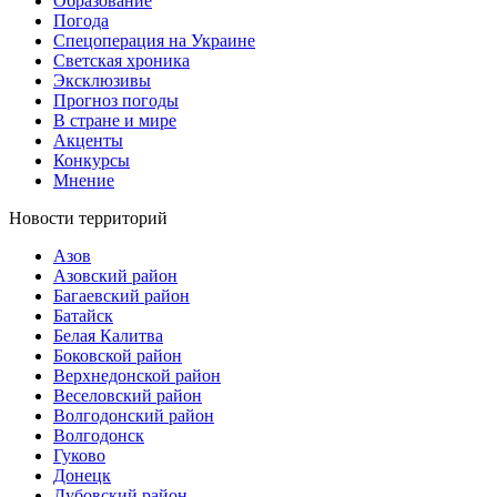
Образование
Погода
Спецоперация на Украине
Светская хроника
Эксклюзивы
Прогноз погоды
В стране и мире
Акценты
Конкурсы
Мнение
Новости территорий
Азов
Азовский район
Багаевский район
Батайск
Белая Калитва
Боковской район
Верхнедонской район
Веселовский район
Волгодонский район
Волгодонск
Гуково
Донецк
Дубовский район