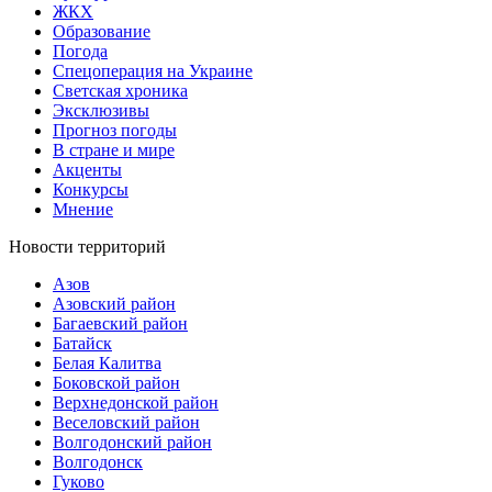
ЖКХ
Образование
Погода
Спецоперация на Украине
Светская хроника
Эксклюзивы
Прогноз погоды
В стране и мире
Акценты
Конкурсы
Мнение
Новости территорий
Азов
Азовский район
Багаевский район
Батайск
Белая Калитва
Боковской район
Верхнедонской район
Веселовский район
Волгодонский район
Волгодонск
Гуково