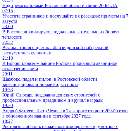
07:34
Над тремя районами Ростовской области сбили 20 БПЛА
07:15
Угостите странников и послушайте их рассказы: приметы на 7
августа
23:00
В Ростове ликвидируют подвальные котельные и обновят
теплосети
22:32
Вся акватория в цветах: вблизи донской набережной
распустились кувшинки
21:18
В Ворошиловском районе Ростова произошло аварийное
отключение света
20:11
Шахбокс, падел и пилон: в Ростовской области
зарегистрировали новые виды спорта
19:33
Юрий Слюсарь поздравил донских строителей с
профессиональным праздником и вручил награды
19:30
Андрей Фатеев: Театр Чехова в Таганроге откроет 200-й сезон
в обновленном здании в сентябре 2027 года
18:27
Ростовская область окажет матпомощь семьям, у которых