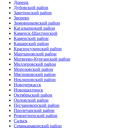
Донецк
Дубовский район
Заветинский район
Зверево
Зимовниковский район
Кагальницкий район
Каменск-Шахтинский
Каменский район
Кашарский район
Красносулинский район
Мартыновский район
Матвеево-Курганский район
Миллеровский район
Морозовский район
Мясниковский район
Неклиновский район
Новочеркасск
Новошахтинск
Октябрьский район
Орловский район
Песчанокопский район
Пролетарский район
Ремонтненский район
Сальск
Семикаракорский район