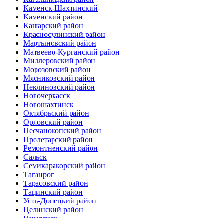
Каменск-Шахтинский
Каменский район
Кашарский район
Красносулинский район
Мартыновский район
Матвеево-Курганский район
Миллеровский район
Морозовский район
Мясниковский район
Неклиновский район
Новочеркасск
Новошахтинск
Октябрьский район
Орловский район
Песчанокопский район
Пролетарский район
Ремонтненский район
Сальск
Семикаракорский район
Таганрог
Тарасовский район
Тацинский район
Усть-Донецкий район
Целинский район