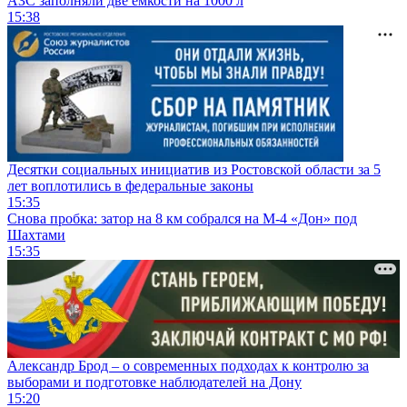
АЗС заполняли две емкости на 1000 л
15:38
Десятки социальных инициатив из Ростовской области за 5
лет воплотились в федеральные законы
15:35
Снова пробка: затор на 8 км собрался на М-4 «Дон» под
Шахтами
15:35
Александр Брод – о современных подходах к контролю за
выборами и подготовке наблюдателей на Дону
15:20