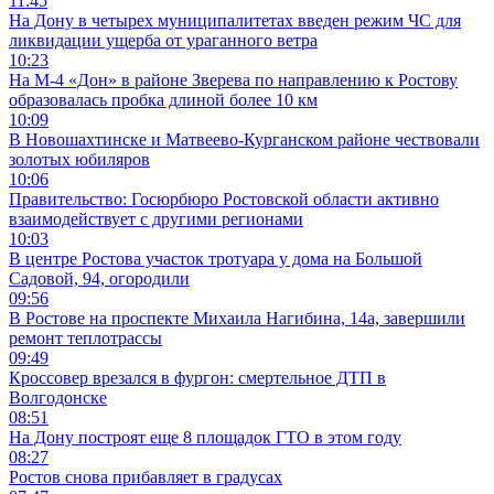
11:45
На Дону в четырех муниципалитетах введен режим ЧС для
ликвидации ущерба от ураганного ветра
10:23
На М-4 «Дон» в районе Зверева по направлению к Ростову
образовалась пробка длиной более 10 км
10:09
В Новошахтинске и Матвеево-Курганском районе чествовали
золотых юбиляров
10:06
Правительство: Госюрбюро Ростовской области активно
взаимодействует с другими регионами
10:03
В центре Ростова участок тротуара у дома на Большой
Садовой, 94, огородили
09:56
В Ростове на проспекте Михаила Нагибина, 14а, завершили
ремонт теплотрассы
09:49
Кроссовер врезался в фургон: смертельное ДТП в
Волгодонске
08:51
На Дону построят еще 8 площадок ГТО в этом году
08:27
Ростов снова прибавляет в градусах