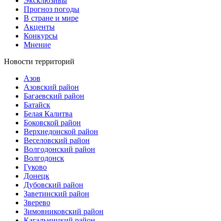
Эксклюзивы
Прогноз погоды
В стране и мире
Акценты
Конкурсы
Мнение
Новости территорий
Азов
Азовский район
Багаевский район
Батайск
Белая Калитва
Боковской район
Верхнедонской район
Веселовский район
Волгодонский район
Волгодонск
Гуково
Донецк
Дубовский район
Заветинский район
Зверево
Зимовниковский район
Кагальницкий район