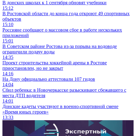
В донских школах к 1 сентября обновят учебники
15:12
В Ростовской области до конца года откроют 49 спортивных
объектов
15:10
Россияне сообщают о массовом сбое в работе нескольких
приложений
15:01
В Советском районе Ростова из-за порыва на водоводе
ограничили подачу воды
14:35
Проект строительства хоккейной арены в Ростове
приостановлен, но не закрыт
14:16
На Дону официально аттестовали 107 гидов
14:04
Сбил ребенка: в Новочеркасске разыскивают сбежавшего с
места ДТП водителя
14:01
Донские кадеты участвуют в военно-спортивной смене
«Время юных героев»
13:33