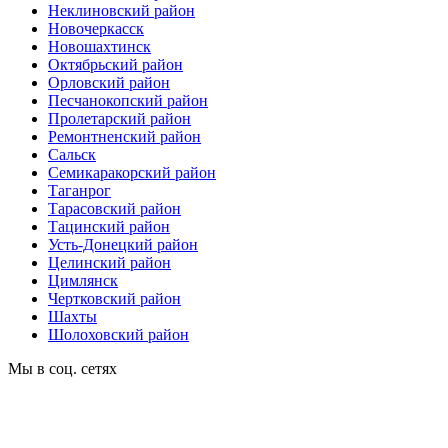
Неклиновский район
Новочеркасск
Новошахтинск
Октябрьский район
Орловский район
Песчанокопский район
Пролетарский район
Ремонтненский район
Сальск
Семикаракорский район
Таганрог
Тарасовский район
Тацинский район
Усть-Донецкий район
Целинский район
Цимлянск
Чертковский район
Шахты
Шолоховский район
Мы в соц. сетях