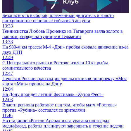
Безопасность выборов, плазменный двигатель и золото
синхронисток: основные события 5 августа
13:33
Теннисистка Любовь Проненко из Таганрога взяла золото в
парном разряде на турнире в Германии
13:33
На 980‑м км трассы М‑4 «Дон» пробка сковала движение из-за
двух ДТП
12:49
С Центрального рынка в Ростове изъяли 10 кг рыбы
сомнительного качества
12:47
Первая в России транзакция для льготников по проекту «Моя
карта «Мир» прошла на Дону
12:04
На Дону пройдет летний фестиваль «Хутор Фест»
12:03
Власти региона работают над тем, чтобы матч «Ростова»
против «Рубина» состоялся со зрителями
11:46
На стадионе «Ростов Арена» из-за урагана пострадал
медиафасад, работы планируют завершить в течение недели