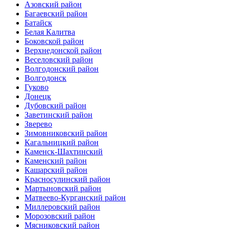
Азовский район
Багаевский район
Батайск
Белая Калитва
Боковской район
Верхнедонской район
Веселовский район
Волгодонский район
Волгодонск
Гуково
Донецк
Дубовский район
Заветинский район
Зверево
Зимовниковский район
Кагальницкий район
Каменск-Шахтинский
Каменский район
Кашарский район
Красносулинский район
Мартыновский район
Матвеево-Курганский район
Миллеровский район
Морозовский район
Мясниковский район