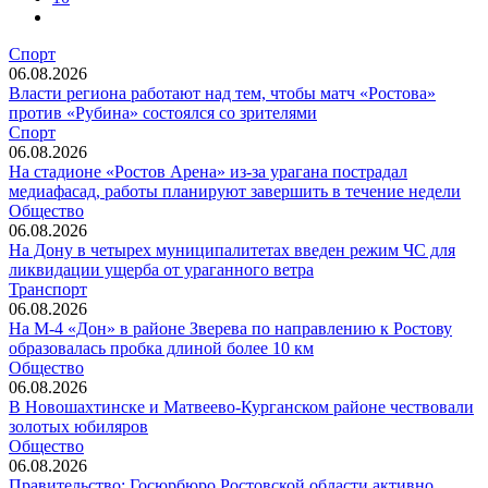
Спорт
06.08.2026
Власти региона работают над тем, чтобы матч «Ростова»
против «Рубина» состоялся со зрителями
Спорт
06.08.2026
На стадионе «Ростов Арена» из-за урагана пострадал
медиафасад, работы планируют завершить в течение недели
Общество
06.08.2026
На Дону в четырех муниципалитетах введен режим ЧС для
ликвидации ущерба от ураганного ветра
Транспорт
06.08.2026
На М-4 «Дон» в районе Зверева по направлению к Ростову
образовалась пробка длиной более 10 км
Общество
06.08.2026
В Новошахтинске и Матвеево-Курганском районе чествовали
золотых юбиляров
Общество
06.08.2026
Правительство: Госюрбюро Ростовской области активно