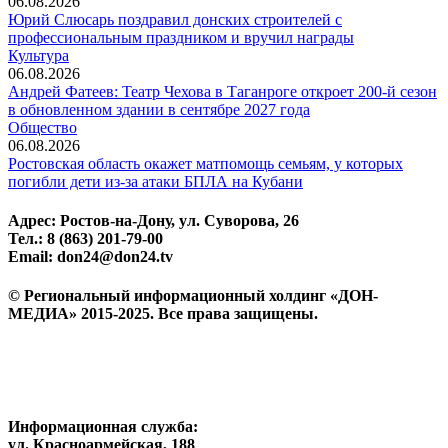
06.08.2026
Юрий Слюсарь поздравил донских строителей с
профессиональным праздником и вручил награды
Культура
06.08.2026
Андрей Фатеев: Театр Чехова в Таганроге откроет 200-й сезон
в обновленном здании в сентябре 2027 года
Общество
06.08.2026
Ростовская область окажет матпомощь семьям, у которых
погибли дети из-за атаки БПЛА на Кубани
Адрес: Ростов-на-Дону, ул. Суворова, 26
Тел.: 8 (863) 201-79-00
Email: don24@don24.tv
© Региональный информационный холдинг «ДОН-
МЕДИА» 2015-2025. Все права защищены.
Информационная служба:
ул. Красноармейская, 188