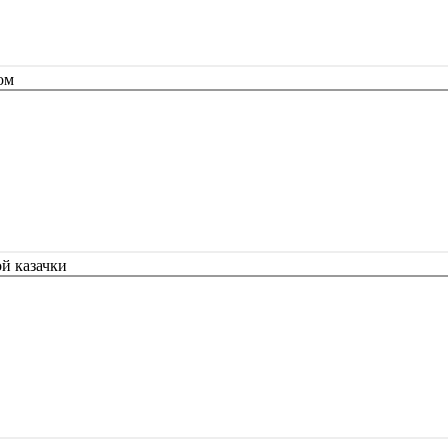
ом
й казачки