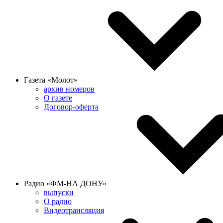
Газета «Молот»
архив номеров
О газете
Договор-оферта
Радио «ФМ-НА ДОНУ»
выпуски
О радио
Видеотрансляция