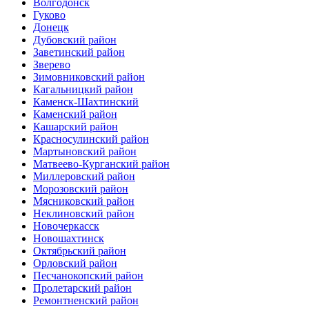
Волгодонск
Гуково
Донецк
Дубовский район
Заветинский район
Зверево
Зимовниковский район
Кагальницкий район
Каменск-Шахтинский
Каменский район
Кашарский район
Красносулинский район
Мартыновский район
Матвеево-Курганский район
Миллеровский район
Морозовский район
Мясниковский район
Неклиновский район
Новочеркасск
Новошахтинск
Октябрьский район
Орловский район
Песчанокопский район
Пролетарский район
Ремонтненский район