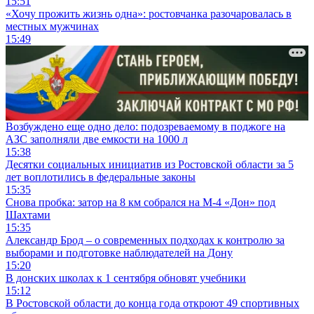
15:51
«Хочу прожить жизнь одна»: ростовчанка разочаровалась в
местных мужчинах
15:49
Возбуждено еще одно дело: подозреваемому в поджоге на
АЗС заполняли две емкости на 1000 л
15:38
Десятки социальных инициатив из Ростовской области за 5
лет воплотились в федеральные законы
15:35
Снова пробка: затор на 8 км собрался на М-4 «Дон» под
Шахтами
15:35
Александр Брод – о современных подходах к контролю за
выборами и подготовке наблюдателей на Дону
15:20
В донских школах к 1 сентября обновят учебники
15:12
В Ростовской области до конца года откроют 49 спортивных