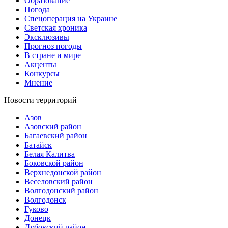
Образование
Погода
Спецоперация на Украине
Светская хроника
Эксклюзивы
Прогноз погоды
В стране и мире
Акценты
Конкурсы
Мнение
Новости территорий
Азов
Азовский район
Багаевский район
Батайск
Белая Калитва
Боковской район
Верхнедонской район
Веселовский район
Волгодонский район
Волгодонск
Гуково
Донецк
Дубовский район