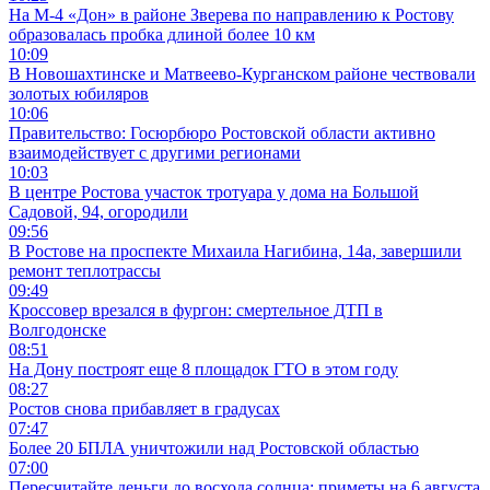
На М-4 «Дон» в районе Зверева по направлению к Ростову
образовалась пробка длиной более 10 км
10:09
В Новошахтинске и Матвеево-Курганском районе чествовали
золотых юбиляров
10:06
Правительство: Госюрбюро Ростовской области активно
взаимодействует с другими регионами
10:03
В центре Ростова участок тротуара у дома на Большой
Садовой, 94, огородили
09:56
В Ростове на проспекте Михаила Нагибина, 14а, завершили
ремонт теплотрассы
09:49
Кроссовер врезался в фургон: смертельное ДТП в
Волгодонске
08:51
На Дону построят еще 8 площадок ГТО в этом году
08:27
Ростов снова прибавляет в градусах
07:47
Более 20 БПЛА уничтожили над Ростовской областью
07:00
Пересчитайте деньги до восхода солнца: приметы на 6 августа