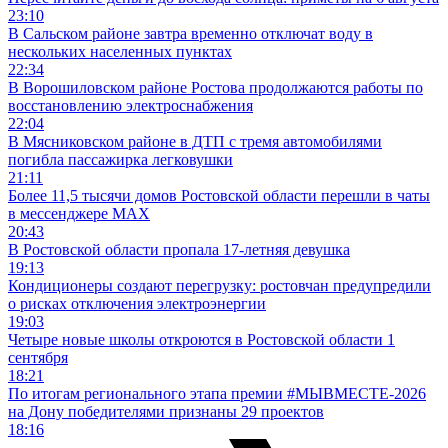
23:10
В Сальском районе завтра временно отключат воду в
нескольких населенных пунктах
22:34
В Ворошиловском районе Ростова продолжаются работы по
восстановлению электроснабжения
22:04
В Мясниковском районе в ДТП с тремя автомобилями
погибла пассажирка легковушки
21:11
Более 11,5 тысячи домов Ростовской области перешли в чаты
в мессенджере MAX
20:43
В Ростовской области пропала 17-летняя девушка
19:13
Кондиционеры создают перегрузку: ростовчан предупредили
о рисках отключения электроэнергии
19:03
Четыре новые школы откроются в Ростовской области 1
сентября
18:21
По итогам регионального этапа премии #МЫВМЕСТЕ-2026
на Дону победителями признаны 29 проектов
18:16