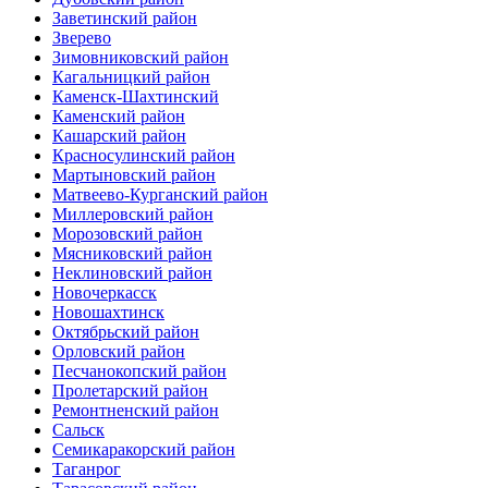
Заветинский район
Зверево
Зимовниковский район
Кагальницкий район
Каменск-Шахтинский
Каменский район
Кашарский район
Красносулинский район
Мартыновский район
Матвеево-Курганский район
Миллеровский район
Морозовский район
Мясниковский район
Неклиновский район
Новочеркасск
Новошахтинск
Октябрьский район
Орловский район
Песчанокопский район
Пролетарский район
Ремонтненский район
Сальск
Семикаракорский район
Таганрог