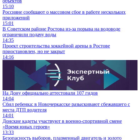
объектов
15:10
Россияне сообщают о массовом сбое в работе нескольких
приложений
15:01
В Советском районе Ростова из-за порыва на водоводе
ограничили подачу воды
14:35
Проект строительства хоккейной арены в Ростове
приостановлен, но не закрыт
14:16
На Дону официально аттестовали 107 гидов
14:04
Сбил ребенка: в Новочеркасске разыскивают сбежавшего с
места ДТП водителя
14:01
Донские кадеты участвуют в военно-спортивной смене
«Время юных героев»
13:33
Безопасность выборов, плазменный двигатель и золото