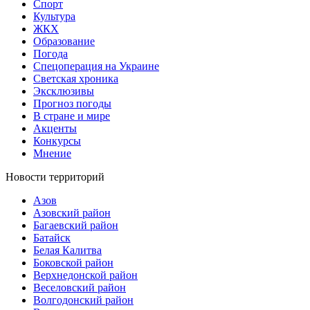
Спорт
Культура
ЖКХ
Образование
Погода
Спецоперация на Украине
Светская хроника
Эксклюзивы
Прогноз погоды
В стране и мире
Акценты
Конкурсы
Мнение
Новости территорий
Азов
Азовский район
Багаевский район
Батайск
Белая Калитва
Боковской район
Верхнедонской район
Веселовский район
Волгодонский район