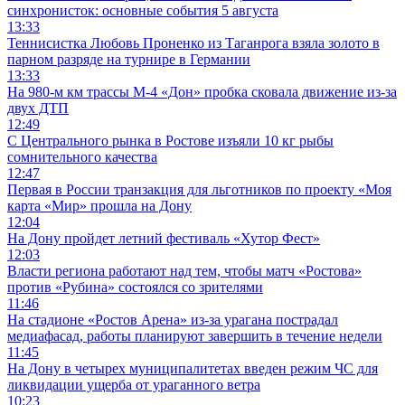
синхронисток: основные события 5 августа
13:33
Теннисистка Любовь Проненко из Таганрога взяла золото в
парном разряде на турнире в Германии
13:33
На 980‑м км трассы М‑4 «Дон» пробка сковала движение из-за
двух ДТП
12:49
С Центрального рынка в Ростове изъяли 10 кг рыбы
сомнительного качества
12:47
Первая в России транзакция для льготников по проекту «Моя
карта «Мир» прошла на Дону
12:04
На Дону пройдет летний фестиваль «Хутор Фест»
12:03
Власти региона работают над тем, чтобы матч «Ростова»
против «Рубина» состоялся со зрителями
11:46
На стадионе «Ростов Арена» из-за урагана пострадал
медиафасад, работы планируют завершить в течение недели
11:45
На Дону в четырех муниципалитетах введен режим ЧС для
ликвидации ущерба от ураганного ветра
10:23