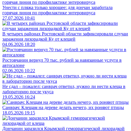
Унести с пляжа только хорошее: для дончан заработала
горячая линия по профилактике энтеровируса
27.07.2026 10:41
В четырех районах Ростовской области зафиксировали случаи
заражения лихорадкой Ку от клещей
04.06.2026 18:20
Ростовчанин вернул 70 тыс. рублей за навязанные услуги в
автосалоне
02.06.2026 10:22
Не сдал – пожалел: санврач ответил, нужно ли нести клеща в
лабораторию после укуса
19.05.2026 16:24
Санврач: Клещам на дереве делать нечего, их роняют птицы
18.05.2026 19:15
Дончанин заразился Крымской геморрагической лихорадкой