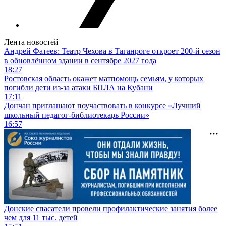
Лента новостей
Андрей Фатеев: Театр Чехова в Таганроге откроет 200-й сезон
в обновлённом здании в сентябре 2027 года
18:27
Ростовская область окажет матпомощь семьям, у которых
погибли дети из-за атаки БПЛА на Кубани
17:11
Дончан приглашают поучаствовать в конкурсе «Лучший
школьный педагог-библиотекарь России»
16:57
Донские спасатели провели профилактические занятия более
чем для 11 тыс. детей