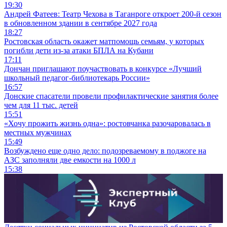
19:30
Андрей Фатеев: Театр Чехова в Таганроге откроет 200-й сезон
в обновленном здании в сентябре 2027 года
18:27
Ростовская область окажет матпомощь семьям, у которых
погибли дети из-за атаки БПЛА на Кубани
17:11
Дончан приглашают поучаствовать в конкурсе «Лучший
школьный педагог-библиотекарь России»
16:57
Донские спасатели провели профилактические занятия более
чем для 11 тыс. детей
15:51
«Хочу прожить жизнь одна»: ростовчанка разочаровалась в
местных мужчинах
15:49
Возбуждено еще одно дело: подозреваемому в поджоге на
АЗС заполняли две емкости на 1000 л
15:38