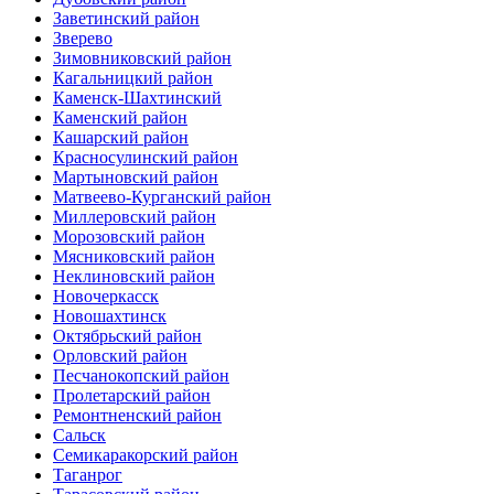
Заветинский район
Зверево
Зимовниковский район
Кагальницкий район
Каменск-Шахтинский
Каменский район
Кашарский район
Красносулинский район
Мартыновский район
Матвеево-Курганский район
Миллеровский район
Морозовский район
Мясниковский район
Неклиновский район
Новочеркасск
Новошахтинск
Октябрьский район
Орловский район
Песчанокопский район
Пролетарский район
Ремонтненский район
Сальск
Семикаракорский район
Таганрог