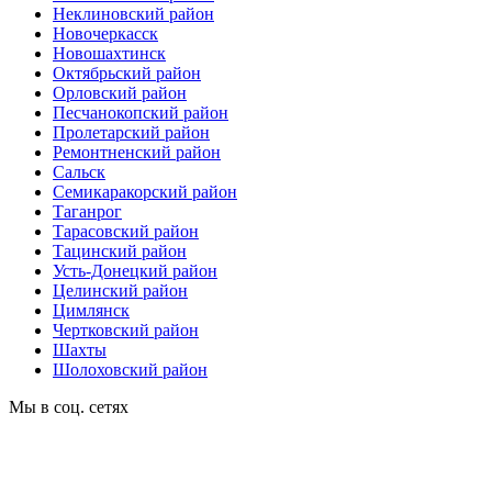
Неклиновский район
Новочеркасск
Новошахтинск
Октябрьский район
Орловский район
Песчанокопский район
Пролетарский район
Ремонтненский район
Сальск
Семикаракорский район
Таганрог
Тарасовский район
Тацинский район
Усть-Донецкий район
Целинский район
Цимлянск
Чертковский район
Шахты
Шолоховский район
Мы в соц. сетях