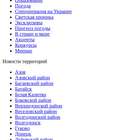
Образование
Погода
Спецоперация на Украине
Светская хроника
Эксклюзивы
Прогноз погоды
В стране и мире
Акценты
Конкурсы
Мнение
Новости территорий
Азов
Азовский район
Багаевский район
Батайск
Белая Калитва
Боковской район
Верхнедонской район
Веселовский район
Волгодонский район
Волгодонск
Гуково
Донецк
Дубовский район