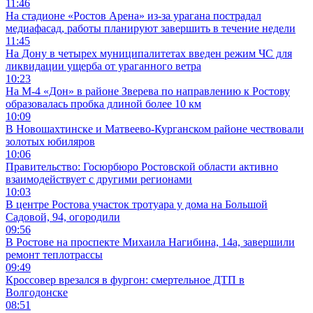
11:46
На стадионе «Ростов Арена» из-за урагана пострадал
медиафасад, работы планируют завершить в течение недели
11:45
На Дону в четырех муниципалитетах введен режим ЧС для
ликвидации ущерба от ураганного ветра
10:23
На М-4 «Дон» в районе Зверева по направлению к Ростову
образовалась пробка длиной более 10 км
10:09
В Новошахтинске и Матвеево-Курганском районе чествовали
золотых юбиляров
10:06
Правительство: Госюрбюро Ростовской области активно
взаимодействует с другими регионами
10:03
В центре Ростова участок тротуара у дома на Большой
Садовой, 94, огородили
09:56
В Ростове на проспекте Михаила Нагибина, 14а, завершили
ремонт теплотрассы
09:49
Кроссовер врезался в фургон: смертельное ДТП в
Волгодонске
08:51