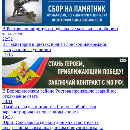
В Ростове ликвидируют подвальные котельные и обновят
теплосети
22:32
Вся акватория в цветах: вблизи донской набережной
распустились кувшинки
21:18
В Ворошиловском районе Ростова произошло аварийное
отключение света
20:11
Шахбокс, падел и пилон: в Ростовской области
зарегистрировали новые виды спорта
19:33
Юрий Слюсарь поздравил донских строителей с
профессиональным праздником и вручил награды