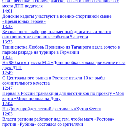
Сбил ребенка: в Новочеркасске разыскивают сбежавшего с
места ДТП водителя
14:01
Донские кадеты участвуют в военно-спортивной смене
«Время юных героев»
13:33
Безопасность выборов, плазменный двигатель и золото
синхронисток: основные события 5 августа
13:33
Теннисистка Любовь Проненко из Таганрога взяла золото в
парном разряде на турнире в Германии
13:33
На 980‑м км трассы М‑4 «Дон» пробка сковала движение из-за
двух ДТП
12:49
С Центрального рынка в Ростове изъяли 10 кг рыбы
сомнительного качества
12:47
Первая в России транзакция для льготников по проекту «Моя
карта «Мир» прошла на Дону
12:04
На Дону пройдет летний фестиваль «Хутор Фест»
12:03
Власти региона работают над тем, чтобы матч «Ростова»
против «Рубина» состоялся со зрителями