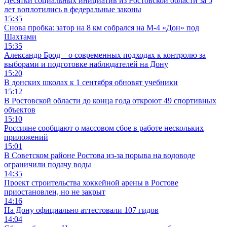
Десятки социальных инициатив из Ростовской области за 5
лет воплотились в федеральные законы
15:35
Снова пробка: затор на 8 км собрался на М-4 «Дон» под
Шахтами
15:35
Александр Брод – о современных подходах к контролю за
выборами и подготовке наблюдателей на Дону
15:20
В донских школах к 1 сентября обновят учебники
15:12
В Ростовской области до конца года откроют 49 спортивных
объектов
15:10
Россияне сообщают о массовом сбое в работе нескольких
приложений
15:01
В Советском районе Ростова из-за порыва на водоводе
ограничили подачу воды
14:35
Проект строительства хоккейной арены в Ростове
приостановлен, но не закрыт
14:16
На Дону официально аттестовали 107 гидов
14:04