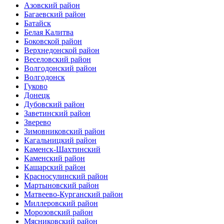
Азовский район
Багаевский район
Батайск
Белая Калитва
Боковской район
Верхнедонской район
Веселовский район
Волгодонский район
Волгодонск
Гуково
Донецк
Дубовский район
Заветинский район
Зверево
Зимовниковский район
Кагальницкий район
Каменск-Шахтинский
Каменский район
Кашарский район
Красносулинский район
Мартыновский район
Матвеево-Курганский район
Миллеровский район
Морозовский район
Мясниковский район