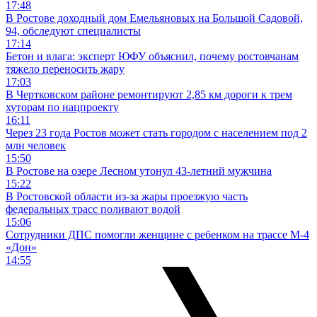
17:48
В Ростове доходный дом Емельяновых на Большой Садовой,
94, обследуют специалисты
17:14
Бетон и влага: эксперт ЮФУ объяснил, почему ростовчанам
тяжело переносить жару
17:03
В Чертковском районе ремонтируют 2,85 км дороги к трем
хуторам по нацпроекту
16:11
Через 23 года Ростов может стать городом с населением под 2
млн человек
15:50
В Ростове на озере Лесном утонул 43-летний мужчина
15:22
В Ростовской области из-за жары проезжую часть
федеральных трасс поливают водой
15:06
Сотрудники ДПС помогли женщине с ребенком на трассе М-4
«Дон»
14:55