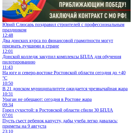
Юрий Слюсарь поздравил строителей с профессиональным
праздником
12:48
Два донских курса по финансовой грамотности могут
признать лучшими в стране
12:01
Донской колледж закупил комплексы БПЛА для обучения
пилотированию
11:43
На юге и северо-востоке Ростовской области сегодня до +40
°C
10:50
В 21 донском муниципалитете ожидается чрезвычайная жара
10:31
Ураган не обещают: сегодня в Ростове жара
09:34
Горел сухостой: в Ростовской области сбили 30 БПЛА
07:01
Пусть съест ребенок капусту, дабы учеба легко давалась:
приметы на 9 августа
23:10