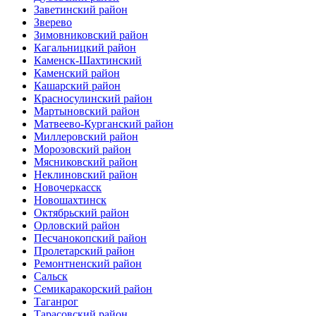
Заветинский район
Зверево
Зимовниковский район
Кагальницкий район
Каменск-Шахтинский
Каменский район
Кашарский район
Красносулинский район
Мартыновский район
Матвеево-Курганский район
Миллеровский район
Морозовский район
Мясниковский район
Неклиновский район
Новочеркасск
Новошахтинск
Октябрьский район
Орловский район
Песчанокопский район
Пролетарский район
Ремонтненский район
Сальск
Семикаракорский район
Таганрог
Тарасовский район