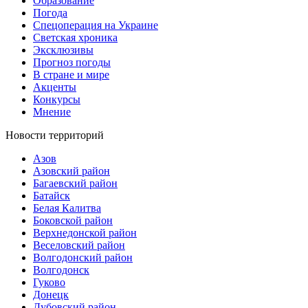
Образование
Погода
Спецоперация на Украине
Светская хроника
Эксклюзивы
Прогноз погоды
В стране и мире
Акценты
Конкурсы
Мнение
Новости территорий
Азов
Азовский район
Багаевский район
Батайск
Белая Калитва
Боковской район
Верхнедонской район
Веселовский район
Волгодонский район
Волгодонск
Гуково
Донецк
Дубовский район