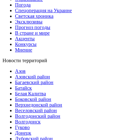
Погода
Спецоперация на Украине
Светская хроника
Эксклюзивы
Прогноз погоды
В стране и мире
Акценты
Конкурсы
Мнение
Новости территорий
Азов
Азовский район
Багаевский район
Батайск
Белая Калитва
Боковской район
Верхнедонской район
Веселовский район
Волгодонский район
Волгодонск
Гуково
Донецк
Дубовский район