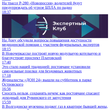
На трассе Р-280 «Новороссия» водителей будут
предупреждать об угрозе БПЛА по радио
18:37
На Дону обсудили вопросы повышения доступности
медицинской помощи с участием федеральных экспертов
18:15
В Новочеркасске построят новую модульную котельную и
благоустроят проспект Платовский
17:40
Это стало нашей традицией: ростовчане установили
самодельные поилки для бездомных животных
17:18
Журналисты «ДОН 24» вышли на субботник в парке
Островского
16:56
Сносить нельзя, сохранять нечем: как ростовчане спасают
доходный дом Рувинского от запустения
15:59
В Волгодонске мужчина поджег газ в квартире бывшей жены,