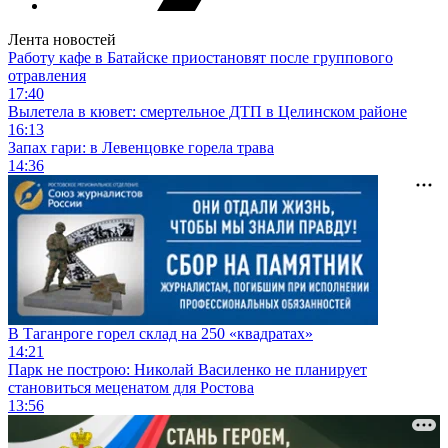
Лента новостей
Работу кафе в Батайске приостановят после группового
отравления
17:40
Вылетела в кювет: смертельное ДТП в Целинском районе
16:13
Запах гари: в Левенцовке горела трава
14:36
В Таганроге горел склад на 250 «квадратах»
14:21
Парк не построю: Николай Василенко не планирует
становиться меценатом для Ростова
13:56