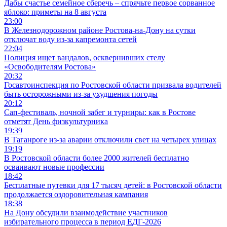
Дабы счастье семейное сберечь – спрячьте первое сорванное
яблоко: приметы на 8 августа
23:00
В Железнодорожном районе Ростова-на-Дону на сутки
отключат воду из-за капремонта сетей
22:04
Полиция ищет вандалов, осквернивших стелу
«Освободителям Ростова»
20:32
Госавтоинспекция по Ростовской области призвала водителей
быть осторожными из-за ухудшения погоды
20:12
Сап-фестиваль, ночной забег и турниры: как в Ростове
отметят День физкультурника
19:39
В Таганроге из-за аварии отключили свет на четырех улицах
19:19
В Ростовской области более 2000 жителей бесплатно
осваивают новые профессии
18:42
Бесплатные путевки для 17 тысяч детей: в Ростовской области
продолжается оздоровительная кампания
18:38
На Дону обсудили взаимодействие участников
избирательного процесса в период ЕДГ-2026