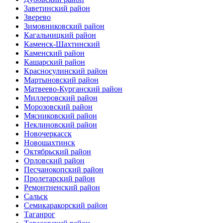
Заветинский район
Зверево
Зимовниковский район
Кагальницкий район
Каменск-Шахтинский
Каменский район
Кашарский район
Красносулинский район
Мартыновский район
Матвеево-Курганский район
Миллеровский район
Морозовский район
Мясниковский район
Неклиновский район
Новочеркасск
Новошахтинск
Октябрьский район
Орловский район
Песчанокопский район
Пролетарский район
Ремонтненский район
Сальск
Семикаракорский район
Таганрог