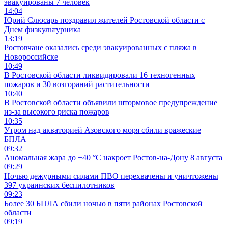
эвакуированы 7 человек
14:04
Юрий Слюсарь поздравил жителей Ростовской области с
Днем физкультурника
13:19
Ростовчане оказались среди эвакуированных с пляжа в
Новороссийске
10:49
В Ростовской области ликвидировали 16 техногенных
пожаров и 30 возгораний растительности
10:40
В Ростовской области объявили штормовое предупреждение
из-за высокого риска пожаров
10:35
Утром над акваторией Азовского моря сбили вражеские
БПЛА
09:32
Аномальная жара до +40 °C накроет Ростов-на-Дону 8 августа
09:29
Ночью дежурными силами ПВО перехвачены и уничтожены
397 украинских беспилотников
09:23
Более 30 БПЛА сбили ночью в пяти районах Ростовской
области
09:19