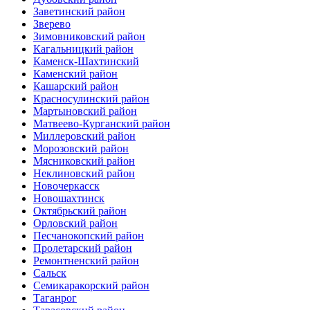
Заветинский район
Зверево
Зимовниковский район
Кагальницкий район
Каменск-Шахтинский
Каменский район
Кашарский район
Красносулинский район
Мартыновский район
Матвеево-Курганский район
Миллеровский район
Морозовский район
Мясниковский район
Неклиновский район
Новочеркасск
Новошахтинск
Октябрьский район
Орловский район
Песчанокопский район
Пролетарский район
Ремонтненский район
Сальск
Семикаракорский район
Таганрог