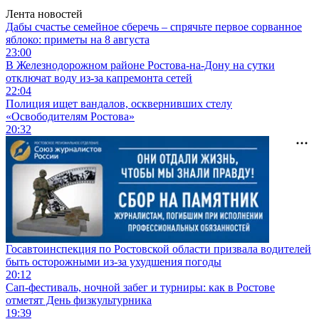
Лента новостей
Дабы счастье семейное сберечь – спрячьте первое сорванное
яблоко: приметы на 8 августа
23:00
В Железнодорожном районе Ростова-на-Дону на сутки
отключат воду из-за капремонта сетей
22:04
Полиция ищет вандалов, осквернивших стелу
«Освободителям Ростова»
20:32
Госавтоинспекция по Ростовской области призвала водителей
быть осторожными из-за ухудшения погоды
20:12
Сап-фестиваль, ночной забег и турниры: как в Ростове
отметят День физкультурника
19:39