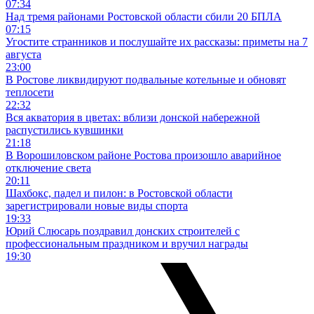
07:34
Над тремя районами Ростовской области сбили 20 БПЛА
07:15
Угостите странников и послушайте их рассказы: приметы на 7
августа
23:00
В Ростове ликвидируют подвальные котельные и обновят
теплосети
22:32
Вся акватория в цветах: вблизи донской набережной
распустились кувшинки
21:18
В Ворошиловском районе Ростова произошло аварийное
отключение света
20:11
Шахбокс, падел и пилон: в Ростовской области
зарегистрировали новые виды спорта
19:33
Юрий Слюсарь поздравил донских строителей с
профессиональным праздником и вручил награды
19:30