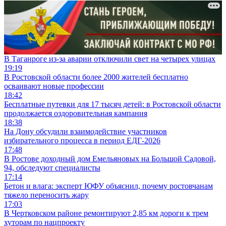
В Таганроге из-за аварии отключили свет на четырех улицах
19:19
В Ростовской области более 2000 жителей бесплатно
осваивают новые профессии
18:42
Бесплатные путевки для 17 тысяч детей: в Ростовской области
продолжается оздоровительная кампания
18:38
На Дону обсудили взаимодействие участников
избирательного процесса в период ЕДГ-2026
17:48
В Ростове доходный дом Емельяновых на Большой Садовой,
94, обследуют специалисты
17:14
Бетон и влага: эксперт ЮФУ объяснил, почему ростовчанам
тяжело переносить жару
17:03
В Чертковском районе ремонтируют 2,85 км дороги к трем
хуторам по нацпроекту