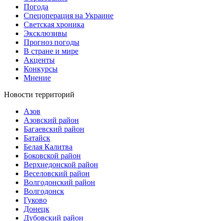
Погода
Спецоперация на Украине
Светская хроника
Эксклюзивы
Прогноз погоды
В стране и мире
Акценты
Конкурсы
Мнение
Новости территорий
Азов
Азовский район
Багаевский район
Батайск
Белая Калитва
Боковской район
Верхнедонской район
Веселовский район
Волгодонский район
Волгодонск
Гуково
Донецк
Дубовский район