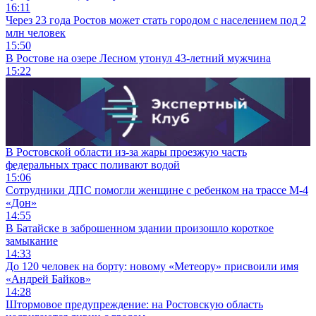
16:11
Через 23 года Ростов может стать городом с населением под 2
млн человек
15:50
В Ростове на озере Лесном утонул 43-летний мужчина
15:22
В Ростовской области из-за жары проезжую часть
федеральных трасс поливают водой
15:06
Сотрудники ДПС помогли женщине с ребенком на трассе М-4
«Дон»
14:55
В Батайске в заброшенном здании произошло короткое
замыкание
14:33
До 120 человек на борту: новому «Метеору» присвоили имя
«Андрей Байков»
14:28
Штормовое предупреждение: на Ростовскую область