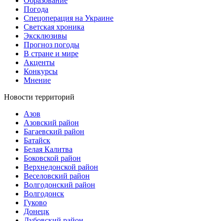
Образование
Погода
Спецоперация на Украине
Светская хроника
Эксклюзивы
Прогноз погоды
В стране и мире
Акценты
Конкурсы
Мнение
Новости территорий
Азов
Азовский район
Багаевский район
Батайск
Белая Калитва
Боковской район
Верхнедонской район
Веселовский район
Волгодонский район
Волгодонск
Гуково
Донецк
Дубовский район