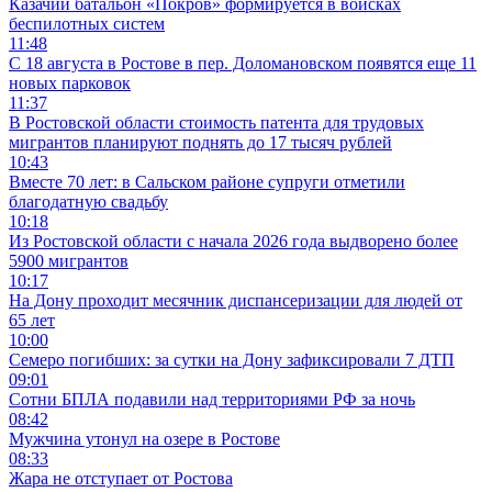
Казачий батальон «Покров» формируется в войсках
беспилотных систем
11:48
С 18 августа в Ростове в пер. Доломановском появятся еще 11
новых парковок
11:37
В Ростовской области стоимость патента для трудовых
мигрантов планируют поднять до 17 тысяч рублей
10:43
Вместе 70 лет: в Сальском районе супруги отметили
благодатную свадьбу
10:18
Из Ростовской области с начала 2026 года выдворено более
5900 мигрантов
10:17
На Дону проходит месячник диспансеризации для людей от
65 лет
10:00
Семеро погибших: за сутки на Дону зафиксировали 7 ДТП
09:01
Сотни БПЛА подавили над территориями РФ за ночь
08:42
Мужчина утонул на озере в Ростове
08:33
Жара не отступает от Ростова