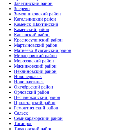
Заветинский район
Зверево
Зимовниковский район
Кагальницкий район
Каменск-Шахтинский
Каменский район
Кашарский район
Красносулинский район
Мартыновский район
Матвеево-Курганский район
Миллеровский район
Морозовский район
Мясниковский район
Неклиновский район
Новочеркасск
Новошахтинск
Октябрьский район
Орловский район
Песчанокопский район
Пролетарский район
Ремонтненский район
Сальск
Семикаракорский район
Таганрог
Тарасовский район