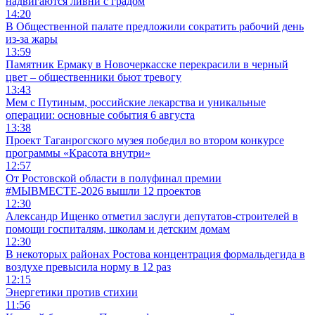
надвигаются ливни с градом
14:20
В Общественной палате предложили сократить рабочий день
из-за жары
13:59
Памятник Ермаку в Новочеркасске перекрасили в черный
цвет – общественники бьют тревогу
13:43
Мем с Путиным, российские лекарства и уникальные
операции: основные события 6 августа
13:38
Проект Таганрогского музея победил во втором конкурсе
программы «Красота внутри»
12:57
От Ростовской области в полуфинал премии
#МЫВМЕСТЕ-2026 вышли 12 проектов
12:30
Александр Ищенко отметил заслуги депутатов-строителей в
помощи госпиталям, школам и детским домам
12:30
В некоторых районах Ростова концентрация формальдегида в
воздухе превысила норму в 12 раз
12:15
Энергетики против стихии
11:56