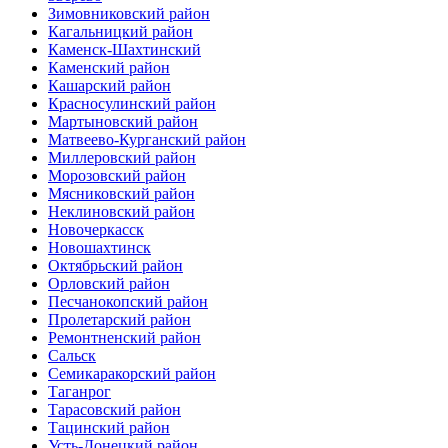
Зимовниковский район
Кагальницкий район
Каменск-Шахтинский
Каменский район
Кашарский район
Красносулинский район
Мартыновский район
Матвеево-Курганский район
Миллеровский район
Морозовский район
Мясниковский район
Неклиновский район
Новочеркасск
Новошахтинск
Октябрьский район
Орловский район
Песчанокопский район
Пролетарский район
Ремонтненский район
Сальск
Семикаракорский район
Таганрог
Тарасовский район
Тацинский район
Усть-Донецкий район