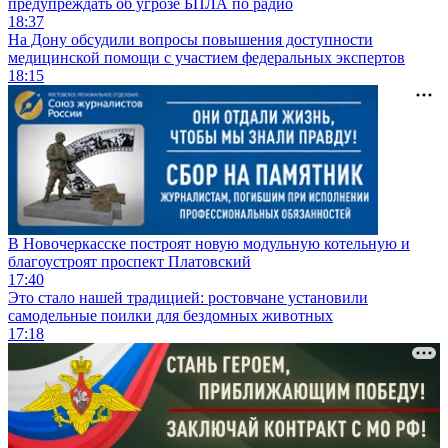
предупреждать об угрозе БПЛА по радио
18:37
На Дону обсудили вопросы повышения доступности
медицинской помощи с участием федеральных экспертов
18:15
В Новочеркасске построят новую модульную котельную и
благоустроят проспект Платовский
17:40
Это стало нашей традицией: ростовчане установили
самодельные поилки для бездомных животных
17:18