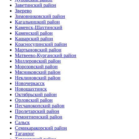
Заветинский район
Зверево
Зимовниковский район
Кагальницкий район
Каменск-Шахтинский
Каменский район
Кашарский район
Красносулинский район
Мартыновский район
Матвеево-Курганский район
Миллеровский район
Морозовский район
Мясниковский район
Неклиновский район
Новочеркасск
Новошахтинск
Октябрьский район
Орловский район
Песчанокопский район
Пролетарский район
Ремонтненский район
Сальск
Семикаракорский район
Таганрог