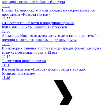
операции: основные события 6 августа
13:38
Проект Таганрогского музея победил во втором конкурсе
программы «Красота внутри»
12:57
От Ростовской области в полуфинал премии
#МЫВМЕСТЕ-2026 вышли 12 проектов
12:30
Александр Ищенко отметил заслуги депутатов-строителей в
помощи госпиталям, школам и детским домам
12:30
В некоторых районах Ростова концентрация формальдегида в
воздухе превысила норму в 12 раз
12:15
Энергетики против стихии
11:56
Казачий батальон «Покров» формируется в войсках
беспилотных систем
11:48