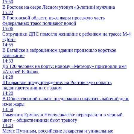
15:50
В Ростове на озере Лесном утонул 43-летний мужчина
15:22
В Ростовской области из-за жары проезжую часть
федеральных трасс поливают водой
15:06
Сотрудники ДПС помогли женщине с ребенком на трассе М-4
«Дон»
14:55
В Батайске в заброшенном здании произошло короткое
замыкание
14:33
До 120 человек на борту: новому «Метеору» присвоили имя
«Андрей Байков»
14:28
Штормовое предупреждение: на Ростовскую область
надвигаются ливни с градом
14:20
В Общественной палате предложили сократить рабочий день
из-за жары
13:59
Памятник Ермаку в Новочеркасске перекрасили в черный
цвет – общественники бьют тревогу
13:43
Мем с Путиным, российские лекарства и уникальные