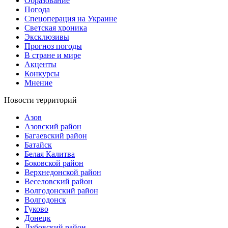
Образование
Погода
Спецоперация на Украине
Светская хроника
Эксклюзивы
Прогноз погоды
В стране и мире
Акценты
Конкурсы
Мнение
Новости территорий
Азов
Азовский район
Багаевский район
Батайск
Белая Калитва
Боковской район
Верхнедонской район
Веселовский район
Волгодонский район
Волгодонск
Гуково
Донецк
Дубовский район