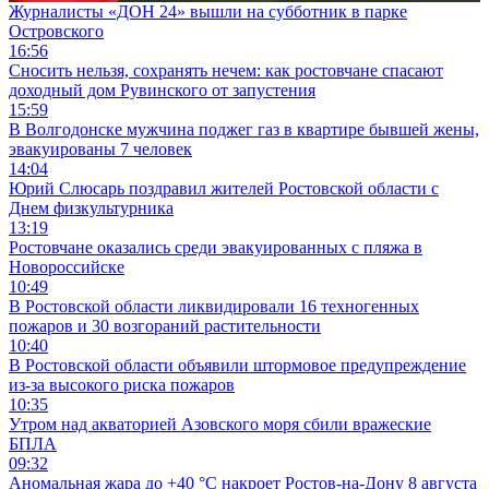
Журналисты «ДОН 24» вышли на субботник в парке
Островского
16:56
Сносить нельзя, сохранять нечем: как ростовчане спасают
доходный дом Рувинского от запустения
15:59
В Волгодонске мужчина поджег газ в квартире бывшей жены,
эвакуированы 7 человек
14:04
Юрий Слюсарь поздравил жителей Ростовской области с
Днем физкультурника
13:19
Ростовчане оказались среди эвакуированных с пляжа в
Новороссийске
10:49
В Ростовской области ликвидировали 16 техногенных
пожаров и 30 возгораний растительности
10:40
В Ростовской области объявили штормовое предупреждение
из-за высокого риска пожаров
10:35
Утром над акваторией Азовского моря сбили вражеские
БПЛА
09:32
Аномальная жара до +40 °C накроет Ростов-на-Дону 8 августа