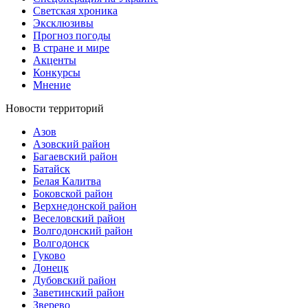
Светская хроника
Эксклюзивы
Прогноз погоды
В стране и мире
Акценты
Конкурсы
Мнение
Новости территорий
Азов
Азовский район
Багаевский район
Батайск
Белая Калитва
Боковской район
Верхнедонской район
Веселовский район
Волгодонский район
Волгодонск
Гуково
Донецк
Дубовский район
Заветинский район
Зверево