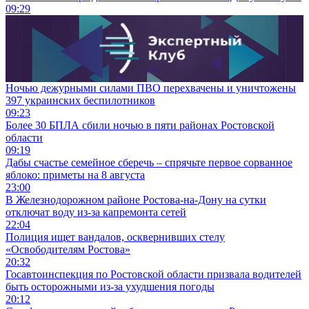
09:29
Ночью дежурными силами ПВО перехвачены и уничтожены
397 украинских беспилотников
09:23
Более 30 БПЛА сбили ночью в пяти районах Ростовской
области
09:19
Дабы счастье семейное сберечь – спрячьте первое сорванное
яблоко: приметы на 8 августа
23:00
В Железнодорожном районе Ростова-на-Дону на сутки
отключат воду из-за капремонта сетей
22:04
Полиция ищет вандалов, осквернивших стелу
«Освободителям Ростова»
20:32
Госавтоинспекция по Ростовской области призвала водителей
быть осторожными из-за ухудшения погоды
20:12