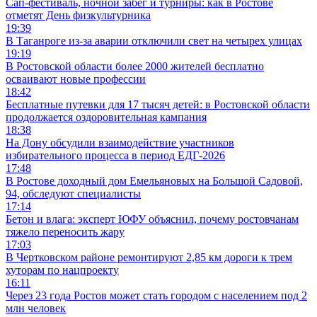
Сап-фестиваль, ночной забег и турниры: как в Ростове
отметят День физкультурника
19:39
В Таганроге из-за аварии отключили свет на четырех улицах
19:19
В Ростовской области более 2000 жителей бесплатно
осваивают новые профессии
18:42
Бесплатные путевки для 17 тысяч детей: в Ростовской области
продолжается оздоровительная кампания
18:38
На Дону обсудили взаимодействие участников
избирательного процесса в период ЕДГ-2026
17:48
В Ростове доходный дом Емельяновых на Большой Садовой,
94, обследуют специалисты
17:14
Бетон и влага: эксперт ЮФУ объяснил, почему ростовчанам
тяжело переносить жару
17:03
В Чертковском районе ремонтируют 2,85 км дороги к трем
хуторам по нацпроекту
16:11
Через 23 года Ростов может стать городом с населением под 2
млн человек