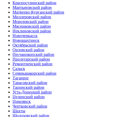
Красносулинский район
Мартыновский район
Матвеево-Курганский район
Миллеровский район
Морозовский район
Мясниковский район
Неклиновский район
Новочеркасск
Новошахтинск
Октябрьский район
Орловский район
Песчанокопский район
Пролетарский район
Ремонтненский район
Сальск
Семикаракорский район
Таганрог
Тарасовский район
Тацинский район
Усть-Донецкий район
Целинский район
Цимлянск
Чертковский район
Шахты
Шолоховский район