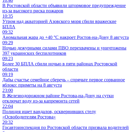
10:40
В Ростовской области объявили штормовое предупреждение
из-за высокого риска пожаров
10:35
Утром над акваторией Азовского моря сбили вражеские
БПЛА
09:32
Аномальная жара до +40 °C накроет Ростов-на-Дону 8 августа
09:29
Ночью дежурными силами ПВО перехвачены и уничтожены
397 украинских беспилотников
09:23
Более 30 БПЛА сбили ночью в пяти районах Ростовской
области
09:19
Дабы счастье семейное сберечь – спрячьте первое сорванное
яблоко: приметы на 8 августа
23:00
В Железнодорожном районе Ростова-на-Дону на сутки
отключат воду из-за капремонта сетей
22:04
Полиция ищет вандалов, осквернивших стелу
«Освободителям Ростова»
20:32
Госавтоинспекция по Ростовской области призвала водителей