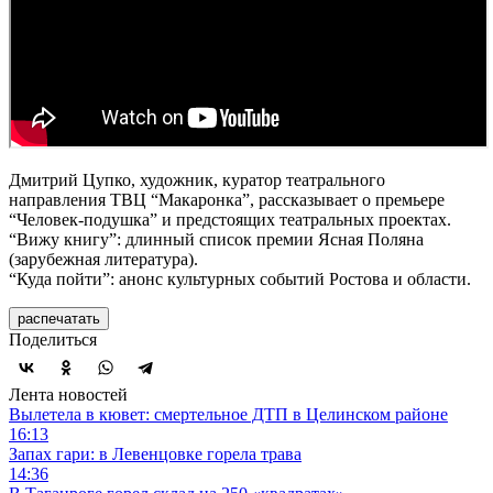
Дмитрий Цупко, художник, куратор театрального
направления ТВЦ “Макаронка”, рассказывает о премьере
“Человек-подушка” и предстоящих театральных проектах.
“Вижу книгу”: длинный список премии Ясная Поляна
(зарубежная литература).
“Куда пойти”: анонс культурных событий Ростова и области.
распечатать
Поделиться
Лента новостей
Вылетела в кювет: смертельное ДТП в Целинском районе
16:13
Запах гари: в Левенцовке горела трава
14:36