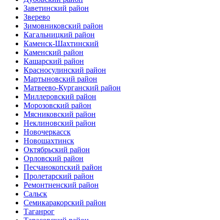
Заветинский район
Зверево
Зимовниковский район
Кагальницкий район
Каменск-Шахтинский
Каменский район
Кашарский район
Красносулинский район
Мартыновский район
Матвеево-Курганский район
Миллеровский район
Морозовский район
Мясниковский район
Неклиновский район
Новочеркасск
Новошахтинск
Октябрьский район
Орловский район
Песчанокопский район
Пролетарский район
Ремонтненский район
Сальск
Семикаракорский район
Таганрог