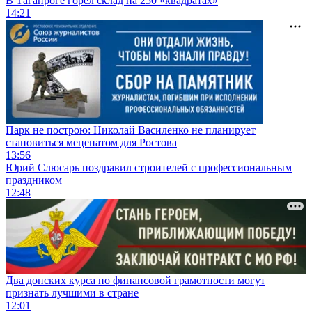
В Таганроге горел склад на 250 «квадратах»
14:21
Парк не построю: Николай Василенко не планирует
становиться меценатом для Ростова
13:56
Юрий Слюсарь поздравил строителей с профессиональным
праздником
12:48
Два донских курса по финансовой грамотности могут
признать лучшими в стране
12:01