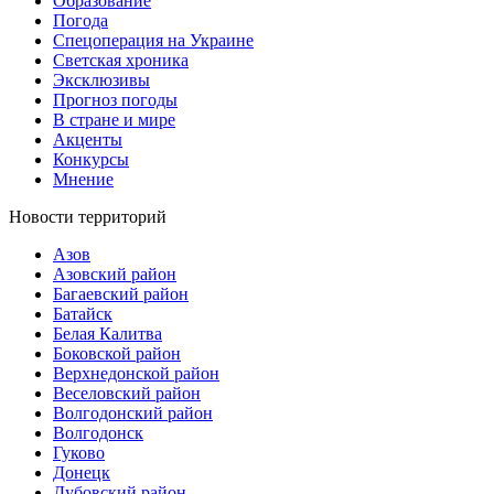
Образование
Погода
Спецоперация на Украине
Светская хроника
Эксклюзивы
Прогноз погоды
В стране и мире
Акценты
Конкурсы
Мнение
Новости территорий
Азов
Азовский район
Багаевский район
Батайск
Белая Калитва
Боковской район
Верхнедонской район
Веселовский район
Волгодонский район
Волгодонск
Гуково
Донецк
Дубовский район