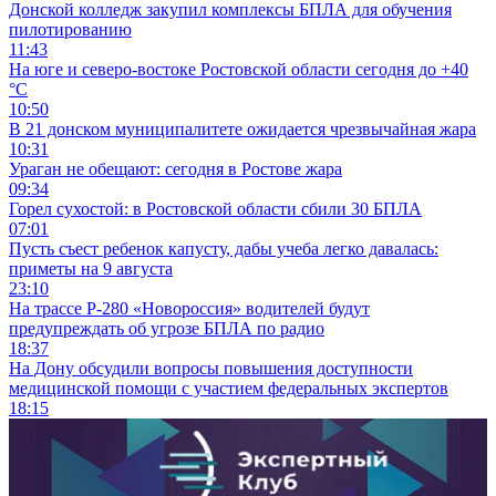
Донской колледж закупил комплексы БПЛА для обучения
пилотированию
11:43
На юге и северо-востоке Ростовской области сегодня до +40
°C
10:50
В 21 донском муниципалитете ожидается чрезвычайная жара
10:31
Ураган не обещают: сегодня в Ростове жара
09:34
Горел сухостой: в Ростовской области сбили 30 БПЛА
07:01
Пусть съест ребенок капусту, дабы учеба легко давалась:
приметы на 9 августа
23:10
На трассе Р-280 «Новороссия» водителей будут
предупреждать об угрозе БПЛА по радио
18:37
На Дону обсудили вопросы повышения доступности
медицинской помощи с участием федеральных экспертов
18:15