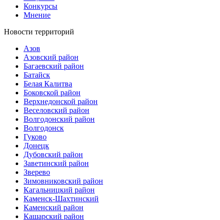
Конкурсы
Мнение
Новости территорий
Азов
Азовский район
Багаевский район
Батайск
Белая Калитва
Боковской район
Верхнедонской район
Веселовский район
Волгодонский район
Волгодонск
Гуково
Донецк
Дубовский район
Заветинский район
Зверево
Зимовниковский район
Кагальницкий район
Каменск-Шахтинский
Каменский район
Кашарский район