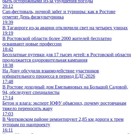
быть осторожными из-за ухудшения погоды
20:12
Сап-фестиваль, ночной забег и турниры: как в Ростове
отметят День физкультурника
19:39
В Таганроге из-за аварии отключили свет на четырех улицах
19:19
В Ростовской области более 2000 жителей бесплатно
осваивают новые профессии
18:42
Бесплатные путевки для 17 тысяч детей: в Ростовской области
продолжается оздоровительная кампания
18:38
На Дону обсудили взаимодействие участников
избирательного процесса в период ЕДГ-2026
17:48
В Ростове доходный дом Емельяновых на Большой Садовой,
94, обследуют специалисты
17:14
Бетон и влага: эксперт ЮФУ объяснил, почему ростовчанам
тяжело переносить жару
17:03
В Чертковском районе ремонтируют 2,85 км дороги к трем
хуторам по нацпроекту
16:11