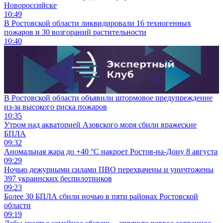
Новороссийске
10:49
В Ростовской области ликвидировали 16 техногенных
пожаров и 30 возгораний растительности
10:40
В Ростовской области объявили штормовое предупреждение
из-за высокого риска пожаров
10:35
Утром над акваторией Азовского моря сбили вражеские
БПЛА
09:32
Аномальная жара до +40 °C накроет Ростов-на-Дону 8 августа
09:29
Ночью дежурными силами ПВО перехвачены и уничтожены
397 украинских беспилотников
09:23
Более 30 БПЛА сбили ночью в пяти районах Ростовской
области
09:19