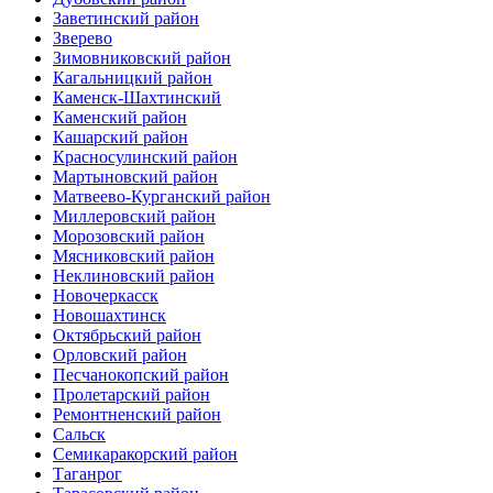
Заветинский район
Зверево
Зимовниковский район
Кагальницкий район
Каменск-Шахтинский
Каменский район
Кашарский район
Красносулинский район
Мартыновский район
Матвеево-Курганский район
Миллеровский район
Морозовский район
Мясниковский район
Неклиновский район
Новочеркасск
Новошахтинск
Октябрьский район
Орловский район
Песчанокопский район
Пролетарский район
Ремонтненский район
Сальск
Семикаракорский район
Таганрог