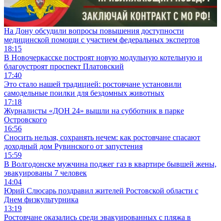
На Дону обсудили вопросы повышения доступности
медицинской помощи с участием федеральных экспертов
18:15
В Новочеркасске построят новую модульную котельную и
благоустроят проспект Платовский
17:40
Это стало нашей традицией: ростовчане установили
самодельные поилки для бездомных животных
17:18
Журналисты «ДОН 24» вышли на субботник в парке
Островского
16:56
Сносить нельзя, сохранять нечем: как ростовчане спасают
доходный дом Рувинского от запустения
15:59
В Волгодонске мужчина поджег газ в квартире бывшей жены,
эвакуированы 7 человек
14:04
Юрий Слюсарь поздравил жителей Ростовской области с
Днем физкультурника
13:19
Ростовчане оказались среди эвакуированных с пляжа в