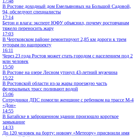
17:48
В Ростове доходный дом Емельяновых на Большой Садовой,
94, обследуют специалисты
17:14
Бетон и влага: эксперт ЮФУ объяснил, почему ростовчанам
тяжело переносить жару
17:03
В Чертковском районе ремонтируют 2,85 км дороги к трем
хуторам по нацпроекту
16:11
Через 23 года Ростов может стать городом с населением под 2
млн человек
15:50
В Ростове на озере Лесном утонул 43-летний мужчина
15:22
В Ростовской области из-за жары проезжую часть
федеральных трасс поливают водой
15:06
Сотрудники ДПС помогли женщине с ребенком на трассе М-4
«Дон»
14:55
В Батайске в заброшенном здании произошло короткое
замыкание
14:33
До 120 человек на борту: новому «Метеору» присвоили имя