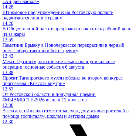
«Андрей Байков»
14:28
Штормовое предупреждение: на Ростовскую область
надвигаются ливни с градом
14:20
В Общественной палате предложили сократить рабочий день
из-за жары
13:59
Памятник Ермаку в Новочеркасске перекрасили в черный
цвет – общественники бьют тревогу
13:43
Мем с Путиным, российские лекарства и уникальные
операции: основные события 6 августа
13:38
Проект Таганрогского музея победил во втором конкурсе
программы «Красота внутри»
12:57
От Ростовской области в полуфинал премии
#МЫВМЕСТЕ-2026 вышли 12 проектов
12:30
Александр Ищенко отметил заслуги депутатов-строителей в
помощи госпиталям, школам и детским домам
12:30