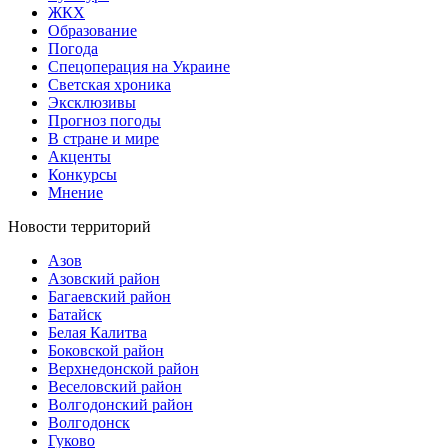
ЖКХ
Образование
Погода
Спецоперация на Украине
Светская хроника
Эксклюзивы
Прогноз погоды
В стране и мире
Акценты
Конкурсы
Мнение
Новости территорий
Азов
Азовский район
Багаевский район
Батайск
Белая Калитва
Боковской район
Верхнедонской район
Веселовский район
Волгодонский район
Волгодонск
Гуково