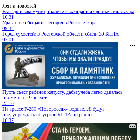
Лента новостей
В 21 донском муниципалитете ожидается чрезвычайная жара
10:31
Ураган не обещают: сегодня в Ростове жара
09:34
Горел сухостой: в Ростовской области сбили 30 БПЛА
07:01
Пусть съест ребенок капусту, дабы учеба легко давалась:
приметы на 9 августа
23:10
На трассе Р-280 «Новороссия» водителей будут
предупреждать об угрозе БПЛА по радио
18:37