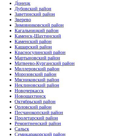
Донецк
Дубовский район
Заветинский район
Зверево
Зимовниковский район
Кагальницкий район
Каменск-Шахтинский
Каменский район
Кашарский район
Красносулинский район
Мартыновский район
Матвеево-Курганский район
Миллеровский район
Морозовский район
Мясниковский район
Неклиновский район
Новочеркасск
Новошахтинск
Октябрьский район
Орловский район
Песчанокопский район
Пролетарский район
Ремонтненский район
Сальск
Семикаракорский район