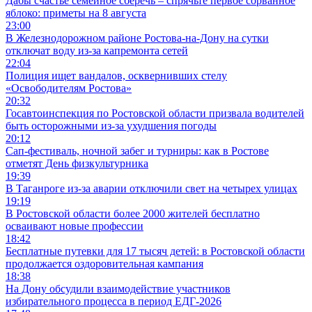
Дабы счастье семейное сберечь – спрячьте первое сорванное
яблоко: приметы на 8 августа
23:00
В Железнодорожном районе Ростова-на-Дону на сутки
отключат воду из-за капремонта сетей
22:04
Полиция ищет вандалов, осквернивших стелу
«Освободителям Ростова»
20:32
Госавтоинспекция по Ростовской области призвала водителей
быть осторожными из-за ухудшения погоды
20:12
Сап-фестиваль, ночной забег и турниры: как в Ростове
отметят День физкультурника
19:39
В Таганроге из-за аварии отключили свет на четырех улицах
19:19
В Ростовской области более 2000 жителей бесплатно
осваивают новые профессии
18:42
Бесплатные путевки для 17 тысяч детей: в Ростовской области
продолжается оздоровительная кампания
18:38
На Дону обсудили взаимодействие участников
избирательного процесса в период ЕДГ-2026