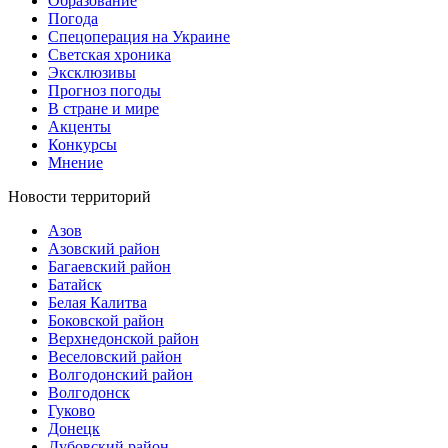
Образование
Погода
Спецоперация на Украине
Светская хроника
Эксклюзивы
Прогноз погоды
В стране и мире
Акценты
Конкурсы
Мнение
Новости территорий
Азов
Азовский район
Багаевский район
Батайск
Белая Калитва
Боковской район
Верхнедонской район
Веселовский район
Волгодонский район
Волгодонск
Гуково
Донецк
Дубовский район