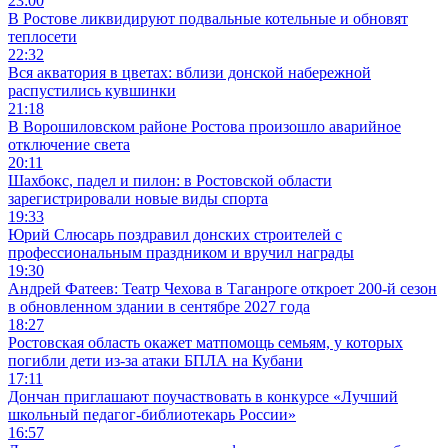
23:00
В Ростове ликвидируют подвальные котельные и обновят
теплосети
22:32
Вся акватория в цветах: вблизи донской набережной
распустились кувшинки
21:18
В Ворошиловском районе Ростова произошло аварийное
отключение света
20:11
Шахбокс, падел и пилон: в Ростовской области
зарегистрировали новые виды спорта
19:33
Юрий Слюсарь поздравил донских строителей с
профессиональным праздником и вручил награды
19:30
Андрей Фатеев: Театр Чехова в Таганроге откроет 200-й сезон
в обновленном здании в сентябре 2027 года
18:27
Ростовская область окажет матпомощь семьям, у которых
погибли дети из-за атаки БПЛА на Кубани
17:11
Дончан приглашают поучаствовать в конкурсе «Лучший
школьный педагог-библиотекарь России»
16:57