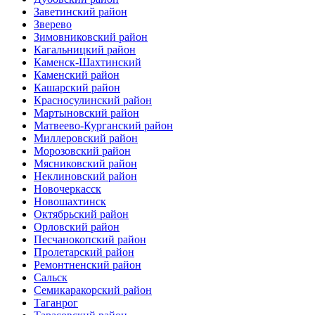
Заветинский район
Зверево
Зимовниковский район
Кагальницкий район
Каменск-Шахтинский
Каменский район
Кашарский район
Красносулинский район
Мартыновский район
Матвеево-Курганский район
Миллеровский район
Морозовский район
Мясниковский район
Неклиновский район
Новочеркасск
Новошахтинск
Октябрьский район
Орловский район
Песчанокопский район
Пролетарский район
Ремонтненский район
Сальск
Семикаракорский район
Таганрог