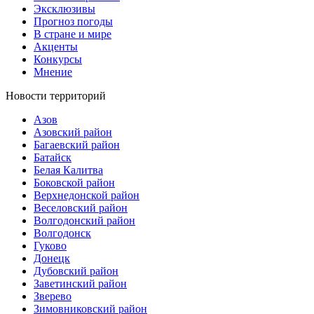
Эксклюзивы
Прогноз погоды
В стране и мире
Акценты
Конкурсы
Мнение
Новости территорий
Азов
Азовский район
Багаевский район
Батайск
Белая Калитва
Боковской район
Верхнедонской район
Веселовский район
Волгодонский район
Волгодонск
Гуково
Донецк
Дубовский район
Заветинский район
Зверево
Зимовниковский район