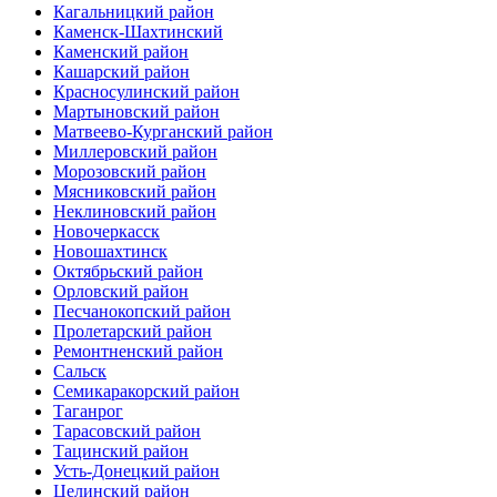
Кагальницкий район
Каменск-Шахтинский
Каменский район
Кашарский район
Красносулинский район
Мартыновский район
Матвеево-Курганский район
Миллеровский район
Морозовский район
Мясниковский район
Неклиновский район
Новочеркасск
Новошахтинск
Октябрьский район
Орловский район
Песчанокопский район
Пролетарский район
Ремонтненский район
Сальск
Семикаракорский район
Таганрог
Тарасовский район
Тацинский район
Усть-Донецкий район
Целинский район