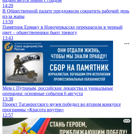
надвигаются ливни с градом
14:20
В Общественной палате предложили сократить рабочий день
из-за жары
13:59
Памятник Ермаку в Новочеркасске перекрасили в черный
цвет – общественники бьют тревогу
13:43
Мем с Путиным, российские лекарства и уникальные
операции: основные события 6 августа
13:38
Проект Таганрогского музея победил во втором конкурсе
программы «Красота внутри»
12:57