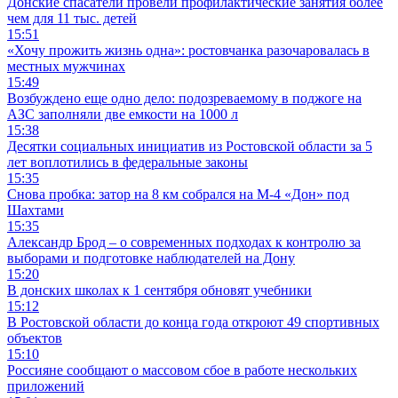
Донские спасатели провели профилактические занятия более
чем для 11 тыс. детей
15:51
«Хочу прожить жизнь одна»: ростовчанка разочаровалась в
местных мужчинах
15:49
Возбуждено еще одно дело: подозреваемому в поджоге на
АЗС заполняли две емкости на 1000 л
15:38
Десятки социальных инициатив из Ростовской области за 5
лет воплотились в федеральные законы
15:35
Снова пробка: затор на 8 км собрался на М-4 «Дон» под
Шахтами
15:35
Александр Брод – о современных подходах к контролю за
выборами и подготовке наблюдателей на Дону
15:20
В донских школах к 1 сентября обновят учебники
15:12
В Ростовской области до конца года откроют 49 спортивных
объектов
15:10
Россияне сообщают о массовом сбое в работе нескольких
приложений