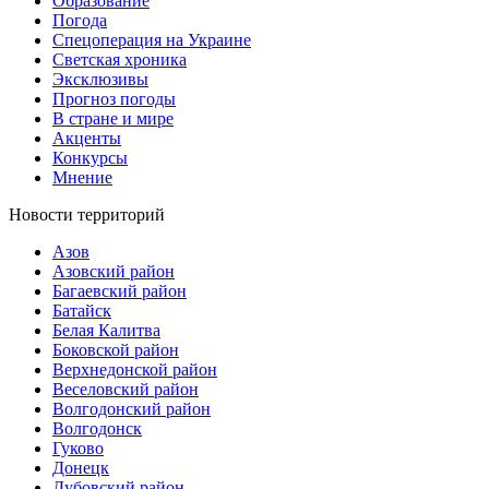
Образование
Погода
Спецоперация на Украине
Светская хроника
Эксклюзивы
Прогноз погоды
В стране и мире
Акценты
Конкурсы
Мнение
Новости территорий
Азов
Азовский район
Багаевский район
Батайск
Белая Калитва
Боковской район
Верхнедонской район
Веселовский район
Волгодонский район
Волгодонск
Гуково
Донецк
Дубовский район