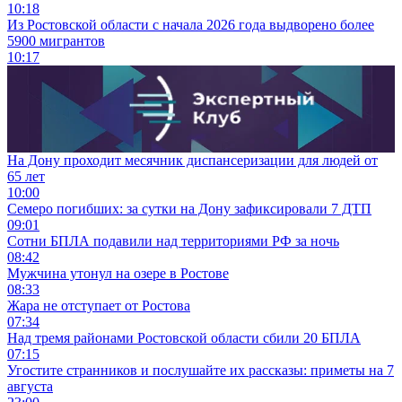
10:18
Из Ростовской области с начала 2026 года выдворено более
5900 мигрантов
10:17
На Дону проходит месячник диспансеризации для людей от
65 лет
10:00
Семеро погибших: за сутки на Дону зафиксировали 7 ДТП
09:01
Сотни БПЛА подавили над территориями РФ за ночь
08:42
Мужчина утонул на озере в Ростове
08:33
Жара не отступает от Ростова
07:34
Над тремя районами Ростовской области сбили 20 БПЛА
07:15
Угостите странников и послушайте их рассказы: приметы на 7
августа