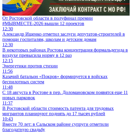
От Ростовской области в полуфинал премии
#МЫВМЕСТЕ-2026 вышли 12 проектов
12:30
Александр Ищенко отметил заслуги депутатов-строителей в
помощи госпиталям, школам и детским домам
12:30
В некоторых районах Ростова концентрация формальдегида в
воздухе превысила норму в 12 раз
12:15
Энергетики против стихии
11:56
Казачий батальон «Покров» формируется в войсках
беспилотных систем
11:48
С 18 августа в Ростове в пер. Доломановском появятся еще 11
новых парковок
11:37
В Ростовской области стоимость патента для трудовых
мигрантов планируют поднять до 17 тысяч рублей
10:43
Вместе 70 лет: в Сальском районе супруги отметили
благодатную свадьбу