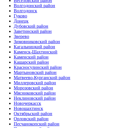
Веселовский район
Волгодонский район
Волгодонск
Гуково
Донецк
Дубовский район
Заветинский район
Зверево
Зимовниковский район
Кагальницкий район
Каменск-Шахтинский
Каменский район
Кашарский район
Красносулинский район
Мартыновский район
Матвеево-Курганский район
Миллеровский район
Морозовский район
Мясниковский район
Неклиновский район
Новочеркасск
Новошахтинск
Октябрьский район
Орловский район
Песчанокопский район