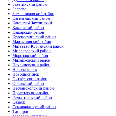
Заветинский район
Зверево
Зимовниковский район
Кагальницкий район
Каменск-Шахтинский
Каменский район
Кашарский район
Красносулинский район
Мартыновский район
Матвеево-Курганский район
Миллеровский район
Морозовский район
Мясниковский район
Неклиновский район
Новочеркасск
Новошахтинск
Октябрьский район
Орловский район
Песчанокопский район
Пролетарский район
Ремонтненский район
Сальск
Семикаракорский район
Таганрог