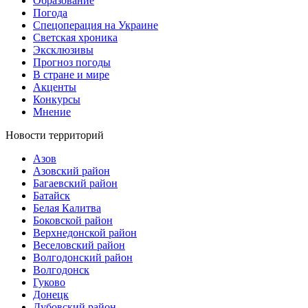
Образование
Погода
Спецоперация на Украине
Светская хроника
Эксклюзивы
Прогноз погоды
В стране и мире
Акценты
Конкурсы
Мнение
Новости территорий
Азов
Азовский район
Багаевский район
Батайск
Белая Калитва
Боковской район
Верхнедонской район
Веселовский район
Волгодонский район
Волгодонск
Гуково
Донецк
Дубовский район